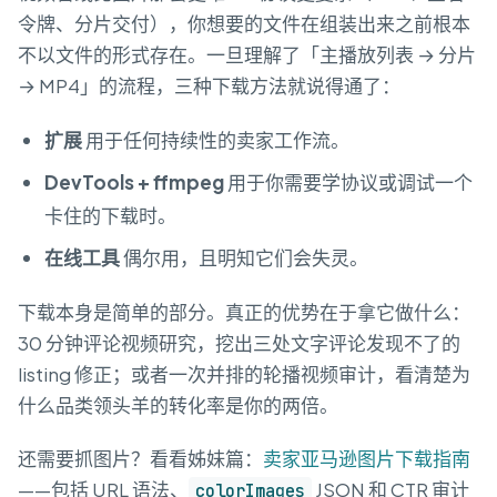
令牌、分片交付），你想要的文件在组装出来之前根本
不以文件的形式存在。一旦理解了「主播放列表 → 分片
→ MP4」的流程，三种下载方法就说得通了：
扩展
用于任何持续性的卖家工作流。
DevTools + ffmpeg
用于你需要学协议或调试一个
卡住的下载时。
在线工具
偶尔用，且明知它们会失灵。
下载本身是简单的部分。真正的优势在于拿它做什么：
30 分钟评论视频研究，挖出三处文字评论发现不了的
listing 修正；或者一次并排的轮播视频审计，看清楚为
什么品类领头羊的转化率是你的两倍。
还需要抓图片？看看姊妹篇：
卖家亚马逊图片下载指南
——包括 URL 语法、
JSON 和 CTR 审计
colorImages