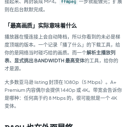
接起来、再封装成 MP4。
一步就能做完；扩展
ffmpeg
则在后台默默完成。
「最高画质」实际意味着什么
播放器在慢连接上会自动降档，所以你看到的未必是梯
度顶端的版本。一个记录「播了什么」的下载工具，给
你的是网络当时碰巧给的画质。而一个
解析主播放列
表、显式挑出 BANDWIDTH 最高变体
的工具，给你的
才是源。
大多数亚马逊 listing 封顶在 1080p（5 Mbps）。A+
Premium 内容偶尔会提供 1440p 或 4K。带宽会告诉你
是哪种：任何高于约 8 Mbps 的，很可能就是一个 4K
变体。