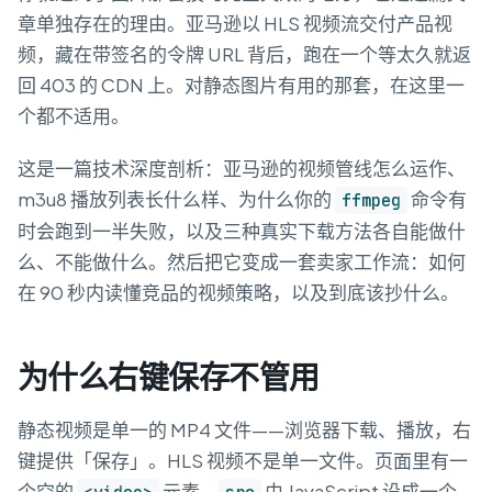
章单独存在的理由。亚马逊以 HLS 视频流交付产品视
频，藏在带签名的令牌 URL 背后，跑在一个等太久就返
回 403 的 CDN 上。对静态图片有用的那套，在这里一
个都不适用。
这是一篇技术深度剖析：亚马逊的视频管线怎么运作、
m3u8 播放列表长什么样、为什么你的
命令有
ffmpeg
时会跑到一半失败，以及三种真实下载方法各自能做什
么、不能做什么。然后把它变成一套卖家工作流：如何
在 90 秒内读懂竞品的视频策略，以及到底该抄什么。
为什么右键保存不管用
静态视频是单一的 MP4 文件——浏览器下载、播放，右
键提供「保存」。HLS 视频不是单一文件。页面里有一
个空的
元素，
由 JavaScript 设成一个