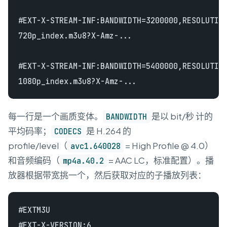
#EXT-X-STREAM-INF:BANDWIDTH=3200000,RESOLUTION
720p_index.m3u8?X-Amz-...

#EXT-X-STREAM-INF:BANDWIDTH=5400000,RESOLUTION
每一行是一个画质变体。
是以 bit/秒 计的
BANDWIDTH
平均码率；
是 H.264 的
CODECS
profile/level（
= High Profile @ 4.0）
avc1.640028
和音频编码（
= AAC LC，标准配置）。播
mp4a.40.2
放器根据带宽挑一个，然后获取对应的子播放列表：
#EXTM3U

#EXT-X-VERSION:6
