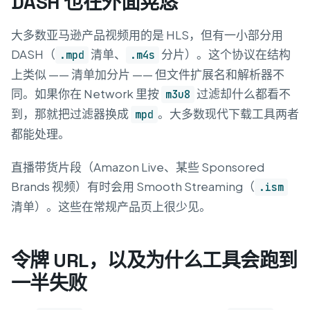
DASH 也在外面晃悠
大多数亚马逊产品视频用的是 HLS，但有一小部分用
DASH（
清单、
分片）。这个协议在结构
.mpd
.m4s
上类似 —— 清单加分片 —— 但文件扩展名和解析器不
同。如果你在 Network 里按
过滤却什么都看不
m3u8
到，那就把过滤器换成
。大多数现代下载工具两者
mpd
都能处理。
直播带货片段（Amazon Live、某些 Sponsored
Brands 视频）有时会用 Smooth Streaming（
.ism
清单）。这些在常规产品页上很少见。
令牌 URL，以及为什么工具会跑到
一半失败