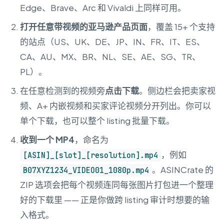
Edge、Brave、Arc 和 Vivaldi 上同样可用。
打开任意带视频的亚马逊产品页面
，覆盖 15+ 个支持
的站点（US、UK、DE、JP、IN、FR、IT、ES、
CA、AU、MX、BR、NL、SE、AE、SG、TR、
PL）。
在任意检测到的视频旁
点击下载
。侧边栏会把卖家视
频、A+ 内嵌视频和买家评论视频分开列出。你可以
单个下载，也可以整个 listing 批量下载。
收到一个 MP4
，命名为
，例如
[ASIN]_[slot]_[resolution].mp4
。ASINCrate 的
B07XYZ1234_VIDEO01_1080p.mp4
ZIP 选项会把每个视频连同每张图片打包进一个整理
好的下载里 —— 正是你做跨 listing 审计时想要的输
入格式。