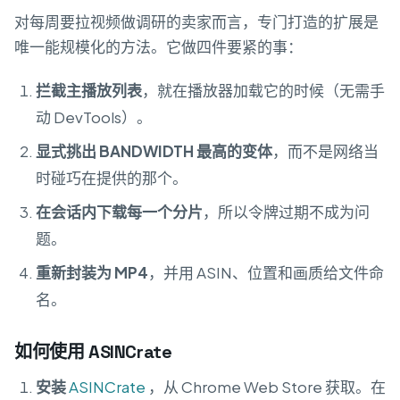
对每周要拉视频做调研的卖家而言，专门打造的扩展是
唯一能规模化的方法。它做四件要紧的事：
拦截主播放列表
，就在播放器加载它的时候（无需手
动 DevTools）。
显式挑出 BANDWIDTH 最高的变体
，而不是网络当
时碰巧在提供的那个。
在会话内下载每一个分片
，所以令牌过期不成为问
题。
重新封装为 MP4
，并用 ASIN、位置和画质给文件命
名。
如何使用 ASINCrate
安装
ASINCrate
，从 Chrome Web Store 获取。在