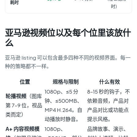
耗时
时）
亚马逊视频位以及每个位里该放什
么
亚马逊 listing 可以包含最多四种不同的视频界面。每一
种的策略都不一样。
位置
规格与限制
什么有效
1080p、≤5 分
8–15 秒的钩子，不
轮播视频
（图库
钟、≤500MB、
依赖音频，产品对
第 7–9 位，视品
MP4 H.264。自
产品对比或功能点
类而定）
动播放时静音。
提示风格。
A+ 内容视频模
1080p、
品牌故事、演示、