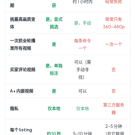
约 1 小时内
经常失败
期
获
挑最高画质变
是，显式
常常只有
是，手动
体
挑选
360–480p
一次抓全轮播
每条命令
是
一次一个
里所有视频
一个
可以（需
是，单独
买家评论视频
手动寻
否
标注
找）
A+ 内嵌视频
是
可以
否
第三方服务
隐私
仅本地
仅本地
器
2–5 分钟
每个 listing
约 10 秒
5–10 分钟
（在它能用