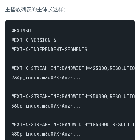
主播放列表的主体长这样：
#EXTM3U

#EXT-X-VERSION:6

#EXT-X-INDEPENDENT-SEGMENTS

#EXT-X-STREAM-INF:BANDWIDTH=425000,RESOLUTION=
234p_index.m3u8?X-Amz-...

#EXT-X-STREAM-INF:BANDWIDTH=950000,RESOLUTION=
360p_index.m3u8?X-Amz-...

#EXT-X-STREAM-INF:BANDWIDTH=1850000,RESOLUTION
480p_index.m3u8?X-Amz-...
