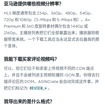
亚马逊提供哪些视频分辨率？
HLS 梯度通常包含 234p、360p、480p、540p、
720p 和 1080p（3-Mbps 和 5-Mbps 档）。A+
Premium 和 360 度旋转素材偶尔包含 1440p 或
2160p。主播放列表把它们全部暴露出来；播放器则根
据带宽来挑。一个下载工具应当永远显式去拉最高的那
个变体。
我能下载买家评论视频吗？
可以，但它们位于和卖家上传视频不同的 CDN 端点
上，并且不会被列进主视频轮播的 JSON 里。你得去扫
描评论区的 DOM。ASINCrate 会自动完成这件事，并
把它们标记为
。
REVIEW_*
我导出来的是什么格式？