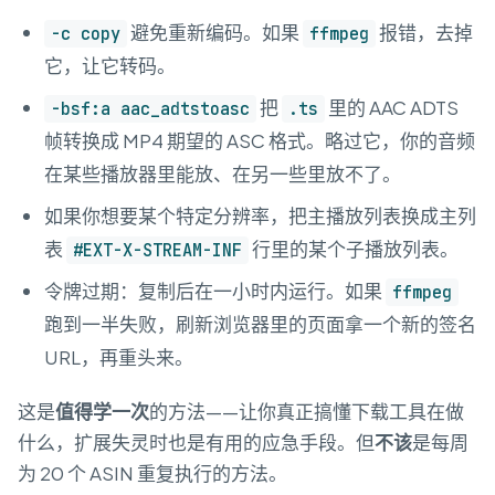
避免重新编码。如果
报错，去掉
-c copy
ffmpeg
它，让它转码。
把
里的 AAC ADTS
-bsf:a aac_adtstoasc
.ts
帧转换成 MP4 期望的 ASC 格式。略过它，你的音频
在某些播放器里能放、在另一些里放不了。
如果你想要某个特定分辨率，把主播放列表换成主列
表
行里的某个子播放列表。
#EXT-X-STREAM-INF
令牌过期：复制后在一小时内运行。如果
ffmpeg
跑到一半失败，刷新浏览器里的页面拿一个新的签名
URL，再重头来。
这是
值得学一次
的方法——让你真正搞懂下载工具在做
什么，扩展失灵时也是有用的应急手段。但
不该
是每周
为 20 个 ASIN 重复执行的方法。