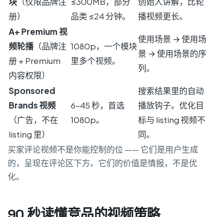
块
（仅限品牌注
≤300MB，部分
创始人讲解，比轮
册）
品类 ≤24 分钟。
播视频更长。
A+ Premium 视
使用场景 → 使用场
频轮播
（品牌注
1080p，一个模块
景 → 使用场景的序
册 + Premium
里多个视频。
列。
内容权限）
Sponsored
搜索结果里的自动
Brands 视频
6–45 秒，首选
播放钩子。优化目
（广告，不在
1080p。
标与 listing 视频不
listing 里）
同。
买家评论视频不是你能控制的位 —— 它们是用户生成
的，呈现在评论区下方。它们的价值是情报，不是优
化。
90 秒读懂竞品的视频策略