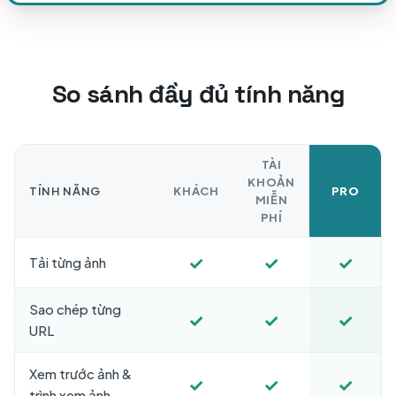
So sánh đầy đủ tính năng
TÀI
KHOẢN
TÍNH NĂNG
KHÁCH
PRO
MIỄN
PHÍ
✓
✓
✓
Tải từng ảnh
Sao chép từng
✓
✓
✓
URL
Xem trước ảnh &
✓
✓
✓
trình xem ảnh