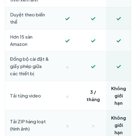
Duyệt theo biến
✓
✓
✓
thể
Hơn 15 sàn
✓
✓
✓
Amazon
Đồng bộ cài đặt &
×
✓
✓
giấy phép giữa
các thiết bị
Không
3 /
×
Tải từng video
giới
tháng
hạn
Không
Tải ZIP hàng loạt
×
×
giới
(hình ảnh)
hạn