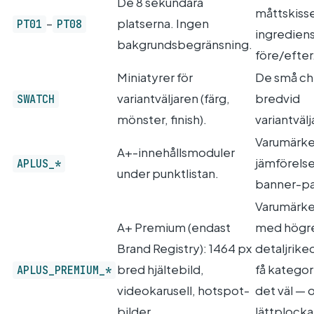
De 8 sekundära
måttskisse
–
platserna. Ingen
PT01
PT08
ingrediens
bakgrundsbegränsning.
före/efter
Miniatyrer för
De små ch
variantväljaren (färg,
bredvid
SWATCH
mönster, finish).
variantvälj
Varumärke
A+-innehållsmoduler
jämförelse
APLUS_*
under punktlistan.
banner-pa
Varumärk
A+ Premium (endast
med högr
Brand Registry): 1464 px
detaljrik
bred hjältebild,
få kategor
APLUS_PREMIUM_*
videokarusell, hotspot-
det väl — o
bilder.
lättplocka