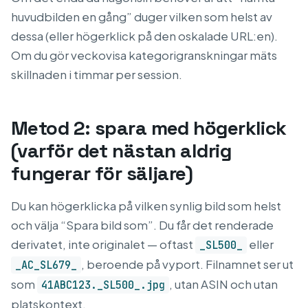
huvudbilden en gång” duger vilken som helst av
dessa (eller högerklick på den oskalade URL:en).
Om du gör veckovisa kategorigranskningar mäts
skillnaden i timmar per session.
Metod 2: spara med högerklick
(varför det nästan aldrig
fungerar för säljare)
Du kan högerklicka på vilken synlig bild som helst
och välja “Spara bild som”. Du får det renderade
derivatet, inte originalet — oftast
eller
_SL500_
, beroende på vyport. Filnamnet ser ut
_AC_SL679_
som
, utan ASIN och utan
41ABC123._SL500_.jpg
platskontext.