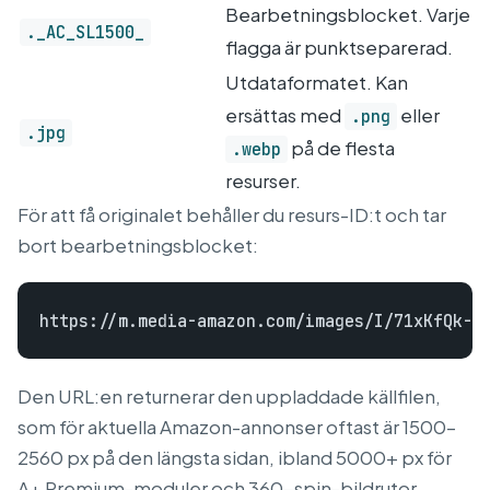
Bearbetningsblocket. Varje
._AC_SL1500_
flagga är punktseparerad.
Utdataformatet. Kan
ersättas med
eller
.png
.jpg
på de flesta
.webp
resurser.
För att få originalet behåller du resurs-ID:t och tar
bort bearbetningsblocket:
Den URL:en returnerar den uppladdade källfilen,
som för aktuella Amazon-annonser oftast är 1500–
2560 px på den längsta sidan, ibland 5000+ px för
A+ Premium-moduler och 360-spin-bildrutor.