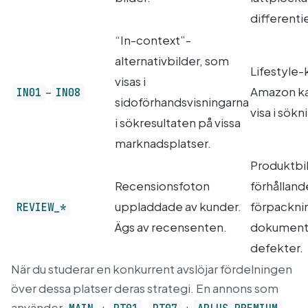
differenti
“In-context”-
alternativbilder, som
Lifestyle
visas i
–
Amazon kan
IN01
IN08
sidoförhandsvisningarna
visa i sök
i sökresultaten på vissa
marknadsplatser.
Produktbil
Recensionsfoton
förhålland
uppladdade av kunder.
förpacknin
REVIEW_*
Ägs av recensenten.
dokumenta
defekter.
När du studerar en konkurrent avslöjar fördelningen
över dessa platser deras strategi. En annons som
använder
+
–
+