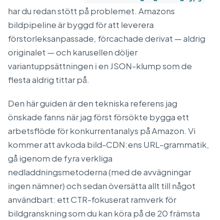
har du redan stött på problemet. Amazons
bildpipeline är byggd för att leverera
förstorleksanpassade, förcachade derivat — aldrig
originalet — och karusellen döljer
variantuppsättningen i en JSON-klump som de
flesta aldrig tittar på.
Den här guiden är den tekniska referens jag
önskade fanns när jag först försökte bygga ett
arbetsflöde för konkurrentanalys på Amazon. Vi
kommer att avkoda bild-CDN:ens URL-grammatik,
gå igenom de fyra verkliga
nedladdningsmetoderna (med de avvägningar
ingen nämner) och sedan översätta allt till något
användbart: ett CTR-fokuserat ramverk för
bildgranskning som du kan köra på de 20 främsta