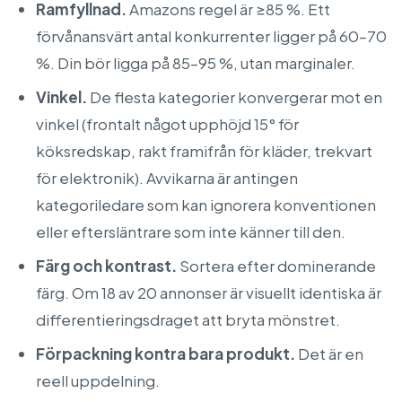
Ramfyllnad.
Amazons regel är ≥85 %. Ett
förvånansvärt antal konkurrenter ligger på 60–70
%. Din bör ligga på 85–95 %, utan marginaler.
Vinkel.
De flesta kategorier konvergerar mot en
vinkel (frontalt något upphöjd 15° för
köksredskap, rakt framifrån för kläder, trekvart
för elektronik). Avvikarna är antingen
kategoriledare som kan ignorera konventionen
eller eftersläntrare som inte känner till den.
Färg och kontrast.
Sortera efter dominerande
färg. Om 18 av 20 annonser är visuellt identiska är
differentieringsdraget att bryta mönstret.
Förpackning kontra bara produkt.
Det är en
reell uppdelning.