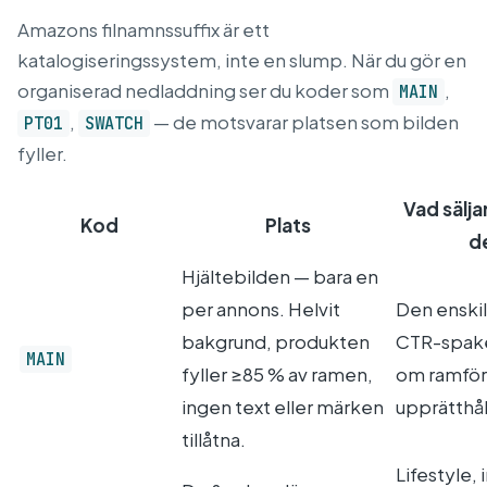
Amazons filnamnssuffix är ett
katalogiseringssystem, inte en slump. När du gör en
organiserad nedladdning ser du koder som
,
MAIN
,
— de motsvarar platsen som bilden
PT01
SWATCH
fyller.
Vad sälj
Kod
Plats
de
Hjältebilden — bara en
per annons. Helvit
Den enskil
bakgrund, produkten
CTR-spake
MAIN
fyller ≥85 % av ramen,
om ramför
ingen text eller märken
upprätthål
tillåtna.
Lifestyle, 