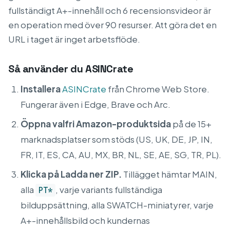
fullständigt A+-innehåll och 6 recensionsvideor är
en operation med över 90 resurser. Att göra det en
URL i taget är inget arbetsflöde.
Så använder du ASINCrate
Installera
ASINCrate
från Chrome Web Store.
Fungerar även i Edge, Brave och Arc.
Öppna valfri Amazon-produktsida
på de 15+
marknadsplatser som stöds (US, UK, DE, JP, IN,
FR, IT, ES, CA, AU, MX, BR, NL, SE, AE, SG, TR, PL).
Klicka på Ladda ner ZIP.
Tillägget hämtar MAIN,
alla
, varje variants fullständiga
PT*
bilduppsättning, alla SWATCH-miniatyrer, varje
A+-innehållsbild och kundernas