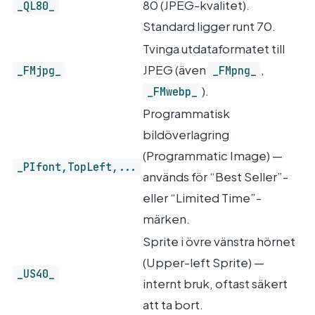
80 (JPEG-kvalitet).
_QL80_
Standard ligger runt 70.
Tvinga utdataformatet till
JPEG (även
,
_FMjpg_
_FMpng_
).
_FMwebp_
Programmatisk
bildöverlagring
(Programmatic Image) —
_PIfont,TopLeft,...
används för “Best Seller”-
eller “Limited Time”-
märken.
Sprite i övre vänstra hörnet
(Upper-left Sprite) —
_US40_
internt bruk, oftast säkert
att ta bort.