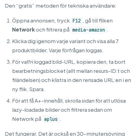
Den “gratis” metoden för tekniska användare:
Öppna annonsen, tryck
, gå till fliken
F12
Network
och filtrera på
.
media-amazon
Klicka dig igenom varje variant och visa alla 7
produktbilder. Varje förfrågan loggas.
För valfri loggad bild-URL, kopiera den, ta bort
bearbetningsblocket (allt mellan resurs-ID:t och
filändelsen) och klistra in den rensade URL:en i en
ny flik. Spara.
För att få A+-innehåll, skrolla sidan för att utlösa
lazy-loadade bilder och filtrera sedan om
Network på
.
aplus
Det fungerar. Det är också en 30-minutersövning