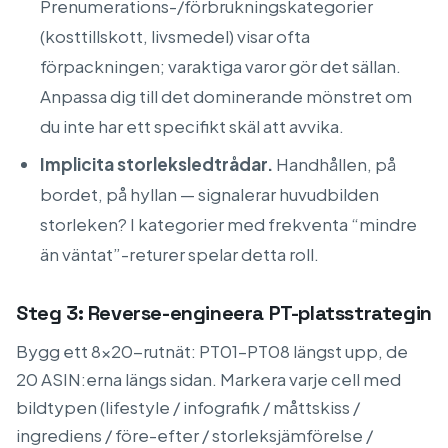
Prenumerations-/förbrukningskategorier
(kosttillskott, livsmedel) visar ofta
förpackningen; varaktiga varor gör det sällan.
Anpassa dig till det dominerande mönstret om
du inte har ett specifikt skäl att avvika.
Implicita storleksledtrådar.
Handhållen, på
bordet, på hyllan — signalerar huvudbilden
storleken? I kategorier med frekventa “mindre
än väntat”-returer spelar detta roll.
Steg 3: Reverse-engineera PT-platsstrategin
Bygg ett 8×20-rutnät: PT01–PT08 längst upp, de
20 ASIN:erna längs sidan. Markera varje cell med
bildtypen (lifestyle / infografik / måttskiss /
ingrediens / före-efter / storleksjämförelse /