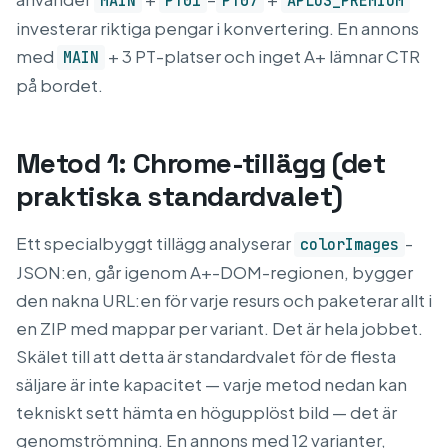
MAIN
PT01
PT07
APLUS_PREMIUM
investerar riktiga pengar i konvertering. En annons
med
+ 3 PT-platser och inget A+ lämnar CTR
MAIN
på bordet.
Metod 1: Chrome-tillägg (det
praktiska standardvalet)
Ett specialbyggt tillägg analyserar
-
colorImages
JSON:en, går igenom A+-DOM-regionen, bygger
den nakna URL:en för varje resurs och paketerar allt i
en ZIP med mappar per variant. Det är hela jobbet.
Skälet till att detta är standardvalet för de flesta
säljare är inte kapacitet — varje metod nedan kan
tekniskt sett hämta en högupplöst bild — det är
genomströmning. En annons med 12 varianter,