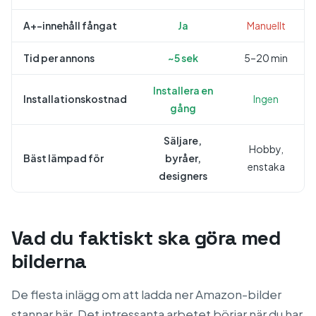
A+-innehåll fångat
Ja
Manuellt
Tid per annons
~5 sek
5–20 min
Installera en
Installationskostnad
Ingen
gång
Säljare,
Hobby,
Bäst lämpad för
byråer,
enstaka
designers
Vad du faktiskt ska göra med
bilderna
De flesta inlägg om att ladda ner Amazon-bilder
stannar här. Det intressanta arbetet börjar när du har