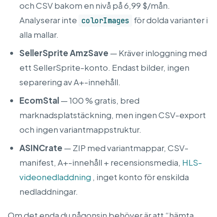
och CSV bakom en nivå på 6,99 $/mån.
Analyserar inte
för dolda varianter i
colorImages
alla mallar.
SellerSprite AmzSave
— Kräver inloggning med
ett SellerSprite-konto. Endast bilder, ingen
separering av A+-innehåll.
EcomStal
— 100 % gratis, bred
marknadsplatstäckning, men ingen CSV-export
och ingen variantmappstruktur.
ASINCrate
— ZIP med variantmappar, CSV-
manifest, A+-innehåll + recensionsmedia,
HLS-
videonedladdning
, inget konto för enskilda
nedladdningar.
Om det enda du någonsin behöver är att “hämta