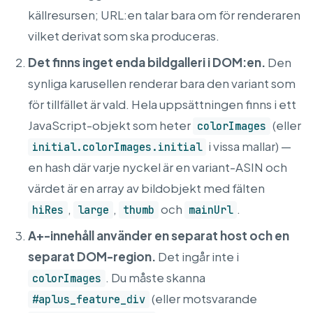
källresursen; URL:en talar bara om för renderaren
vilket derivat som ska produceras.
Det finns inget enda bildgalleri i DOM:en.
Den
synliga karusellen renderar bara den variant som
för tillfället är vald. Hela uppsättningen finns i ett
JavaScript-objekt som heter
(eller
colorImages
i vissa mallar) —
initial.colorImages.initial
en hash där varje nyckel är en variant-ASIN och
värdet är en array av bildobjekt med fälten
,
,
och
.
hiRes
large
thumb
mainUrl
A+-innehåll använder en separat host och en
separat DOM-region.
Det ingår inte i
. Du måste skanna
colorImages
(eller motsvarande
#aplus_feature_div