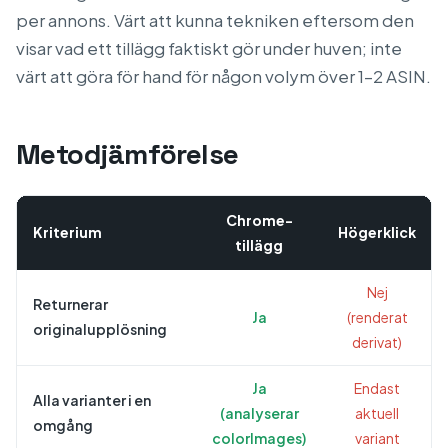
per annons. Värt att kunna tekniken eftersom den
visar vad ett tillägg faktiskt gör under huven; inte
värt att göra för hand för någon volym över 1–2 ASIN.
Metodjämförelse
Chrome-
Kriterium
Högerklick
tillägg
Nej
Returnerar
Ja
(renderat
originalupplösning
derivat)
Ja
Endast
Alla varianter i en
(analyserar
aktuell
omgång
colorImages)
variant