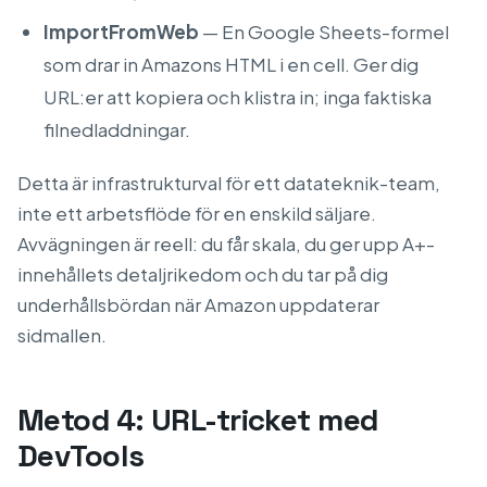
ImportFromWeb
— En Google Sheets-formel
som drar in Amazons HTML i en cell. Ger dig
URL:er att kopiera och klistra in; inga faktiska
filnedladdningar.
Detta är infrastrukturval för ett datateknik-team,
inte ett arbetsflöde för en enskild säljare.
Avvägningen är reell: du får skala, du ger upp A+-
innehållets detaljrikedom och du tar på dig
underhållsbördan när Amazon uppdaterar
sidmallen.
Metod 4: URL-tricket med
DevTools