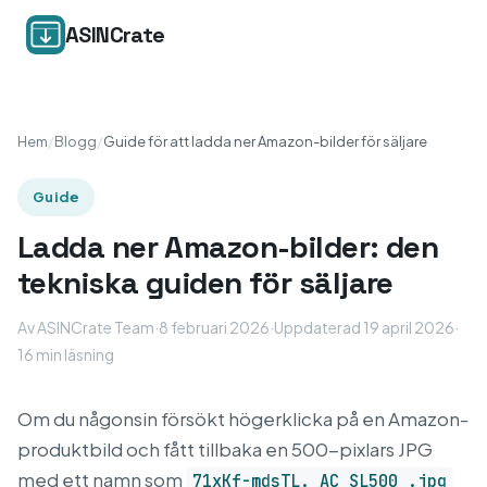
ASINCrate
Hem
/
Blogg
/
Guide för att ladda ner Amazon-bilder för säljare
Guide
Ladda ner Amazon-bilder: den
tekniska guiden för säljare
Av ASINCrate Team
·
8 februari 2026
·
Uppdaterad 19 april 2026
·
16 min läsning
Om du någonsin försökt högerklicka på en Amazon-
produktbild och fått tillbaka en 500-pixlars JPG
med ett namn som
71xKf-mdsTL._AC_SL500_.jpg