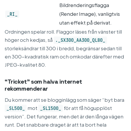
Bildrenderingsflagga
(Render Image), vanligtvis
_RI_
utan effekt på derivat.
Ordningen spelar roll. Flaggor läses från vänster till
höger och kedjas, så
._SX300_AA300_QL80_
storleksändrar till 300 i bredd, begränsar sedan till
en 300-kvadratisk ram och omkodar därefter med
JPEG-kvalitet 80.
“Tricket” som halva internet
rekommenderar
Du kommer att se blogginlägg som säger “byt bara
mot
för att få högupplöst
_SL500_
_SL1500_
version”. Det fungerar, men det är den långa vägen
runt. Det snabbare draget är att ta bort hela