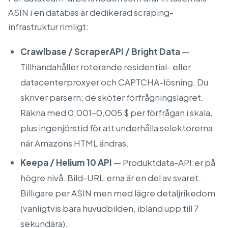
ASIN i en databas är dedikerad scraping-
infrastruktur rimligt:
Crawlbase / ScraperAPI / Bright Data
—
Tillhandahåller roterande residential- eller
datacenterproxyer och CAPTCHA-lösning. Du
skriver parsern; de sköter förfrågningslagret.
Räkna med 0,001–0,005 $ per förfrågan i skala,
plus ingenjörstid för att underhålla selektorerna
när Amazons HTML ändras.
Keepa / Helium 10 API
— Produktdata-API:er på
högre nivå. Bild-URL:erna är en del av svaret.
Billigare per ASIN men med lägre detaljrikedom
(vanligtvis bara huvudbilden, ibland upp till 7
sekundära).