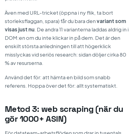
Även med URL-tricket (öppna i ny flik, ta bort
storleksflaggan, spara) får du bara den
variant som
visas just nu
. De andra 11 varianterna laddas aldrig in i
DOM:en om du inte klickar in på dem. Det är den
enskilt största anledningen till att högerklick
misslyckas vid seriös research: sidan döljer cirka 80
% av resurserna.
Använd det för: att hämta en bild som snabb
referens. Hoppa över det för: allt systematiskt.
Metod 3: web scraping (när du
gör 1000+ ASIN)
För datateam-arbetsflöden som drar in tusentals