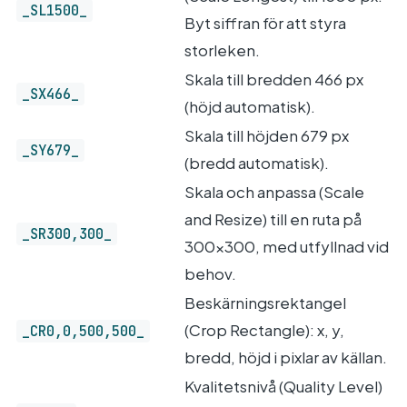
_SL1500_
Byt siffran för att styra
storleken.
Skala till bredden 466 px
_SX466_
(höjd automatisk).
Skala till höjden 679 px
_SY679_
(bredd automatisk).
Skala och anpassa (Scale
and Resize) till en ruta på
_SR300,300_
300×300, med utfyllnad vid
behov.
Beskärningsrektangel
(Crop Rectangle): x, y,
_CR0,0,500,500_
bredd, höjd i pixlar av källan.
Kvalitetsnivå (Quality Level)