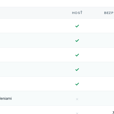
HOSŤ
BEZP
✓
✓
✓
✓
✓
×
deniami
×