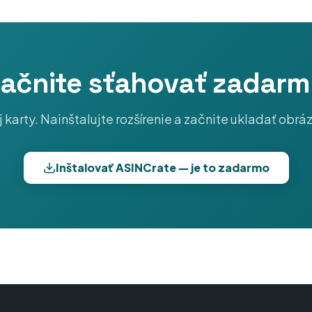
ačnite sťahovať zadar
 karty. Nainštalujte rozšírenie a začnite ukladať obr
Inštalovať ASINCrate — je to zadarmo