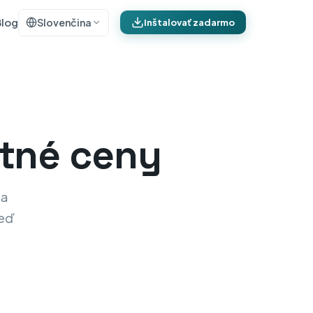
Blog
Slovenčina
Inštalovať zadarmo
tné ceny
 a
keď