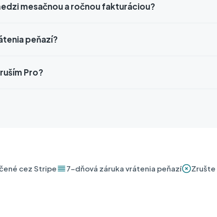
edzi mesačnou a ročnou fakturáciou?
rátenia peňazí?
zruším Pro?
ené cez Stripe
7-dňová záruka vrátenia peňazí
Zrušte