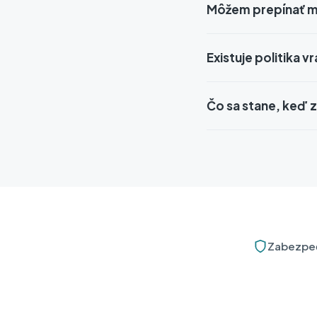
Môžem prepínať m
Existuje politika v
Čo sa stane, keď 
Zabezpeč