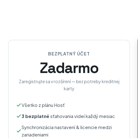
BEZPLATNÝ ÚČET
Zadarmo
Zaregistrujte sa v rozšírení — bez potreby kreditnej
karty
Všetko z plánu Hosť
3 bezplatné
sťahovania videí každý mesiac
Synchronizácia nastavení & licencie medzi
zariadeniami