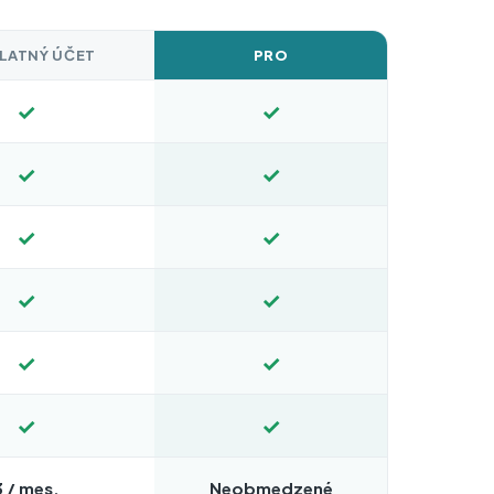
LATNÝ ÚČET
PRO
✓
✓
✓
✓
✓
✓
✓
✓
✓
✓
✓
✓
3 / mes.
Neobmedzené