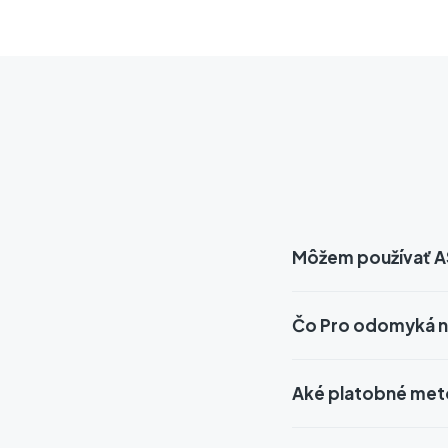
Môžem používať A
Čo Pro odomyká n
Aké platobné met