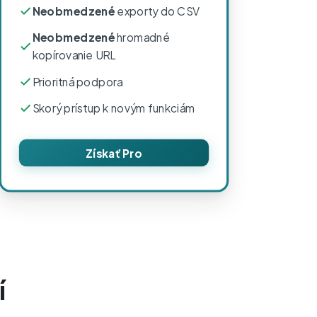
Neobmedzené
exporty do CSV
Neobmedzené
hromadné
kopírovanie URL
Prioritná podpora
Skorý prístup k novým funkciám
Získať Pro
í