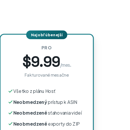
Najobľúbenejší
PRO
$9.99
/mes.
Fakturované mesačne
Všetko z plánu Hosť
Neobmedzený
prístup k ASIN
Neobmedzené
sťahovania videí
Neobmedzené
exporty do ZIP