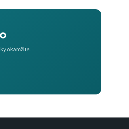
mo
ázky okamžite.