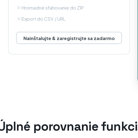
Hromadné sťahovanie do ZIP
Export do CSV / URL
Nainštalujte & zaregistrujte sa zadarmo
Úplné porovnanie funkci