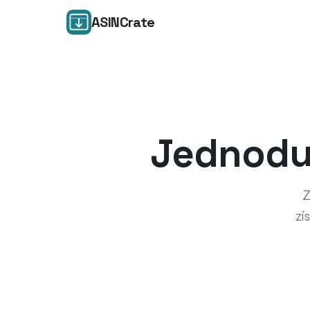
ASINCrate
Jednodu
Z
zí