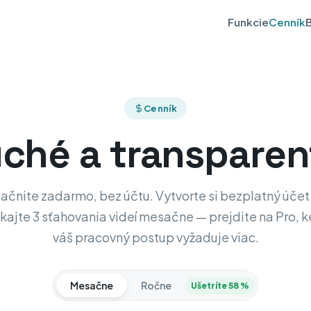
Funkcie
Cenník
Cenník
ché a transparen
ačnite zadarmo, bez účtu. Vytvorte si bezplatný účet
skajte 3 sťahovania videí mesačne — prejdite na Pro, 
váš pracovný postup vyžaduje viac.
Mesačne
Ročne
Ušetríte 58 %