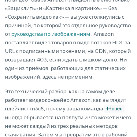
«Зациклить» и «Картинка в картинке» — без
«Сохранить видео как» — вы уже столкнулись с
причиной, по которой это отдельное руководство
от
руководства по изображениям
. Amazon
поставляет видео товаров в виде потоков HLS, за
URL с подписанными токенами, на CDN, который
возвращает 403, если ждать слишком долго. Ни
один из приёмов, работающих для статических
изображений, здесь не применим.
Это технический разбор: как на самом деле
работает видеоконвейер Amazon, как выглядит
плейлист m3u8, почему ваша команда
ffmpeg
иногда обрывается на полпути и что может и чего
не может каждый из трёх реальных методов
скачивания. Затем мы превратим это в рабочий