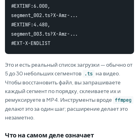
#EXTINF:6.000,

segment_002.ts?X-Amz-...

#EXTINF:4.480,

segment_003.ts?X-Amz-...

Это и есть реальный список загрузки — обычно от
5 до 30 небольших сегментов
на видео.
.ts
Чтобы восстановить файл, вы запрашиваете
каждый сегмент по порядку, склеиваете их и
ремуксируете в MP4. Инструменты вроде
ffmpeg
делают это за один шаг; расширение делает это
незаметно.
Что на самом деле означает