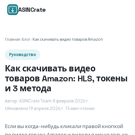
ASINCrate
Главная
/
Блог
/
Как скачивать видео товаров Amazon
Руководство
Как скачивать видео
товаров Amazon: HLS, токены
и 3 метода
Автор: ASINCrate Team
·
8 февраля 2026 г.
·
Обновлено 19 апреля 2026 г.
·
15 мин чтения
Если вы когда-нибудь кликали правой кнопкой
по видео товара Amazon и видели в меню только