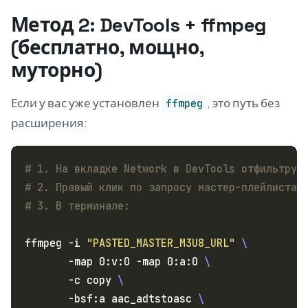
Метод 2: DevTools + ffmpeg
(бесплатно, мощно,
муторно)
Если у вас уже установлен
, это путь без
ffmpeg
расширения:
# 1. На вкладке Network в DevTools отфильтруй
# 2. Правый клик по запросу мастер-плейлиста 
# 3. В терминале:
ffmpeg -i 
"PASTED_MASTER_M3U8_URL"
       -map 0:v:0 -map 0:a:0 
       -c copy 
       -bsf:a aac_adtstoasc 