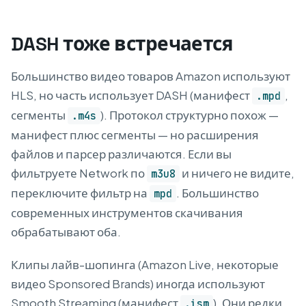
DASH тоже встречается
Большинство видео товаров Amazon используют
HLS, но часть использует DASH (манифест
,
.mpd
сегменты
). Протокол структурно похож —
.m4s
манифест плюс сегменты — но расширения
файлов и парсер различаются. Если вы
фильтруете Network по
и ничего не видите,
m3u8
переключите фильтр на
. Большинство
mpd
современных инструментов скачивания
обрабатывают оба.
Клипы лайв-шопинга (Amazon Live, некоторые
видео Sponsored Brands) иногда используют
Smooth Streaming (манифест
). Они редки
.ism