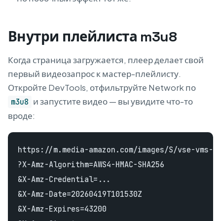
Внутри плейлиста m3u8
Когда страница загружается, плеер делает свой
первый видеозапрос к мастер-плейлисту.
Откройте DevTools, отфильтруйте Network по
и запустите видео — вы увидите что-то
m3u8
вроде:
https://m.media-amazon.com/images/S/vse-vms-tr
?X-Amz-Algorithm=AWS4-HMAC-SHA256

&X-Amz-Credential=...

&X-Amz-Date=20260419T101530Z

&X-Amz-Expires=43200
