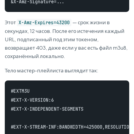
Этот
— срок жизни в
X-Amz-Expires=43200
секундах, 12 часов. После его истечения каждый
URL, подписанный под этим токеном,
возвращает 403, даже если у вас есть файл m3u8,
сохранённый локально.
Тело мастер-плейлиста выглядит так:
#EXTM3U

#EXT-X-VERSION:6

#EXT-X-INDEPENDENT-SEGMENTS

#EXT-X-STREAM-INF:BANDWIDTH=425000,RESOLUTION=