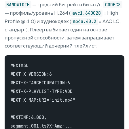
— средний битрейт в битах/с;
BANDWIDTH
CODECS
— профиль/уровень H.264 (
= High
avc1.640028
Profile @ 4.0) и аудиокодек (
= AAC LC,
mp4a.40.2
стандарт). Плеер выбирает один на основе
пропускной способности, затем запрашивает
соответствующий дочерний плейлист:
#EXTM3U

#EXT-X-VERSION:6

#EXT-X-TARGETDURATION:6

#EXT-X-PLAYLIST-TYPE:VOD

#EXT-X-MAP:URI="init.mp4"

#EXTINF:6.000,

segment_001.ts?X-Amz-...
