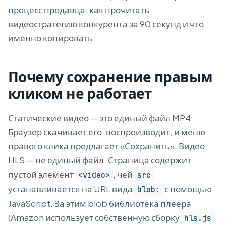
процесс продавца: как прочитать
видеостратегию конкурента за 90 секунд и что
именно копировать.
Почему сохранение правым
кликом не работает
Статические видео — это единый файл MP4.
Браузер скачивает его, воспроизводит, и меню
правого клика предлагает «Сохранить». Видео
HLS — не единый файл. Страница содержит
пустой элемент
, чей
<video>
src
устанавливается на URL вида
с помощью
blob:
JavaScript. За этим blob библиотека плеера
(Amazon использует собственную сборку
hls.js