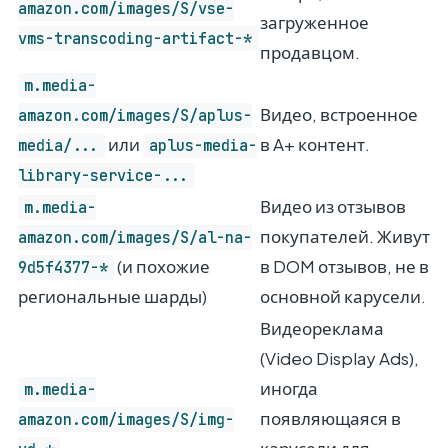
amazon.com/images/S/vse-
загруженное
vms-transcoding-artifact-*
продавцом.
m.media-
Видео, встроенное
amazon.com/images/S/aplus-
или
в A+ контент.
media/...
aplus-media-
library-service-...
Видео из отзывов
m.media-
покупателей. Живут
amazon.com/images/S/al-na-
(и похожие
в DOM отзывов, не в
9d5f4377-*
региональные шарды)
основной карусели.
Видеореклама
(Video Display Ads),
иногда
m.media-
появляющаяся в
amazon.com/images/S/img-