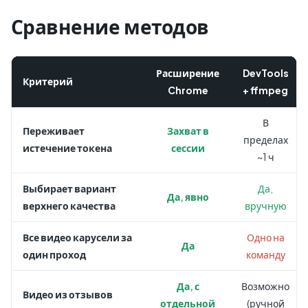
Сравнение методов
Расширение
DevTools
Критерий
Chrome
+ ffmpeg
В
Переживает
Захват в
пределах
истечение токена
сессии
~1 ч
Выбирает вариант
Да,
Да, явно
верхнего качества
вручную
Все видео карусели за
Одно на
Да
один проход
команду
Да, с
Возможно
Видео из отзывов
отдельной
(ручной