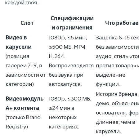
каждой своя.
Спецификации
Слот
Что работае
и ограничения
Видео в
1080p, ≤5 мин,
Зацепка 8–15 се
карусели
≤500 МБ, MP4
без зависимости
(позиция
H.264.
аудио, стиль «то
галереи 7–9, в
Воспроизводится
против товара» 
зависимости от
без звука при
выделение
категории)
автозапуске.
функции.
История бренда,
Видеомодуль
1080p, ≤300 МБ,
демо, объяснен
A+ контента
≤24 мин в
основателя, фо
(только Brand
некоторых
длиннее, чем в
Registry)
категориях.
карусели.