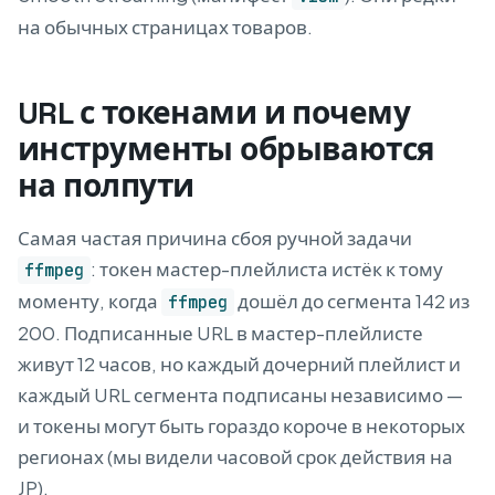
на обычных страницах товаров.
URL с токенами и почему
инструменты обрываются
на полпути
Самая частая причина сбоя ручной задачи
: токен мастер-плейлиста истёк к тому
ffmpeg
моменту, когда
дошёл до сегмента 142 из
ffmpeg
200. Подписанные URL в мастер-плейлисте
живут 12 часов, но каждый дочерний плейлист и
каждый URL сегмента подписаны независимо —
и токены могут быть гораздо короче в некоторых
регионах (мы видели часовой срок действия на
JP).