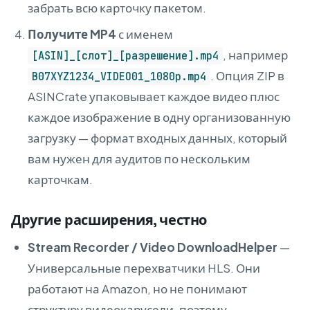
забрать всю карточку пакетом.
Получите MP4
с именем
, например
[ASIN]_[слот]_[разрешение].mp4
. Опция ZIP в
B07XYZ1234_VIDEO01_1080p.mp4
ASINCrate упаковывает каждое видео плюс
каждое изображение в одну организованную
загрузку — формат входных данных, который
вам нужен для аудитов по нескольким
карточкам.
Другие расширения, честно
Stream Recorder / Video DownloadHelper
—
Универсальные перехватчики HLS. Они
работают на Amazon, но не понимают
структуру видеокарусели, поэтому