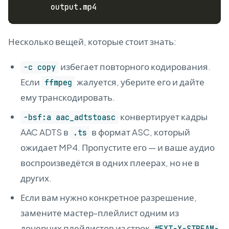
Несколько вещей, которые стоит знать:
избегает повторного кодирования.
-c copy
Если
жалуется, уберите его и дайте
ffmpeg
ему транскодировать.
конвертирует кадры
-bsf:a aac_adtstoasc
AAC ADTS в
в формат ASC, который
.ts
ожидает MP4. Пропустите его — и ваше аудио
воспроизведётся в одних плеерах, но не в
других.
Если вам нужно конкретное разрешение,
замените мастер-плейлист одним из
дочерних плейлистов из строк
#EXT-X-STREAM-