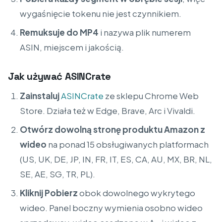
wygaśnięcie tokenu nie jest czynnikiem.
Remuksuje do MP4
i nazywa plik numerem
ASIN, miejscem i jakością.
Jak używać ASINCrate
Zainstaluj
ASINCrate
ze sklepu Chrome Web
Store. Działa też w Edge, Brave, Arc i Vivaldi.
Otwórz dowolną stronę produktu Amazon z
wideo
na ponad 15 obsługiwanych platformach
(US, UK, DE, JP, IN, FR, IT, ES, CA, AU, MX, BR, NL,
SE, AE, SG, TR, PL).
Kliknij Pobierz
obok dowolnego wykrytego
wideo. Panel boczny wymienia osobno wideo