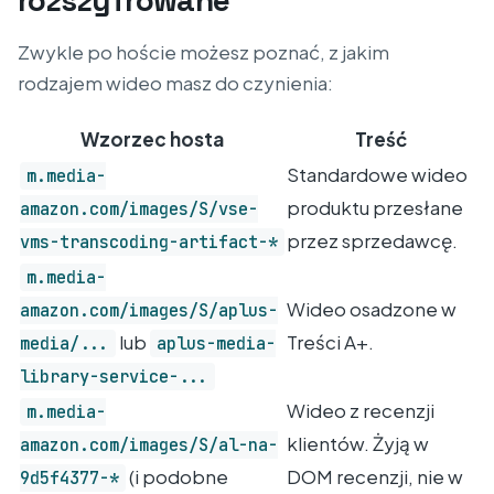
rozszyfrowane
Zwykle po hoście możesz poznać, z jakim
rodzajem wideo masz do czynienia:
Wzorzec hosta
Treść
Standardowe wideo
m.media-
produktu przesłane
amazon.com/images/S/vse-
przez sprzedawcę.
vms-transcoding-artifact-*
m.media-
Wideo osadzone w
amazon.com/images/S/aplus-
lub
Treści A+.
media/...
aplus-media-
library-service-...
Wideo z recenzji
m.media-
klientów. Żyją w
amazon.com/images/S/al-na-
(i podobne
DOM recenzji, nie w
9d5f4377-*