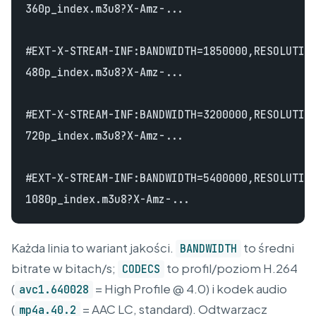
360p_index.m3u8?X-Amz-...

#EXT-X-STREAM-INF:BANDWIDTH=1850000,RESOLUTION
480p_index.m3u8?X-Amz-...

#EXT-X-STREAM-INF:BANDWIDTH=3200000,RESOLUTION
720p_index.m3u8?X-Amz-...

#EXT-X-STREAM-INF:BANDWIDTH=5400000,RESOLUTION
Każda linia to wariant jakości.
to średni
BANDWIDTH
bitrate w bitach/s;
to profil/poziom H.264
CODECS
(
= High Profile @ 4.0) i kodek audio
avc1.640028
(
= AAC LC, standard). Odtwarzacz
mp4a.40.2