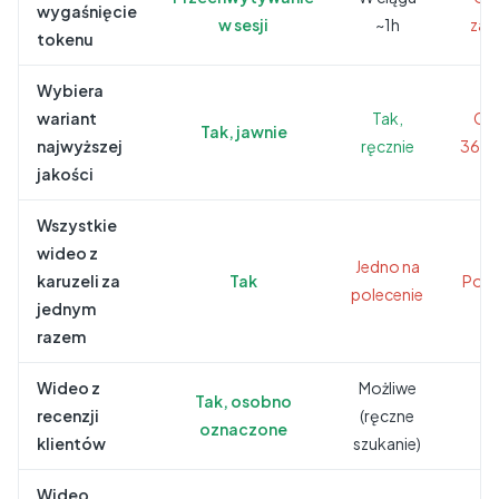
wygaśnięcie
w sesji
~1h
zaw
tokenu
Wybiera
wariant
Tak,
Cz
Tak, jawnie
najwyższej
ręcznie
360
jakości
Wszystkie
wideo z
Jedno na
karuzeli za
Tak
Po j
polecenie
jednym
razem
Wideo z
Możliwe
Tak, osobno
recenzji
(ręczne
N
oznaczone
klientów
szukanie)
Wideo