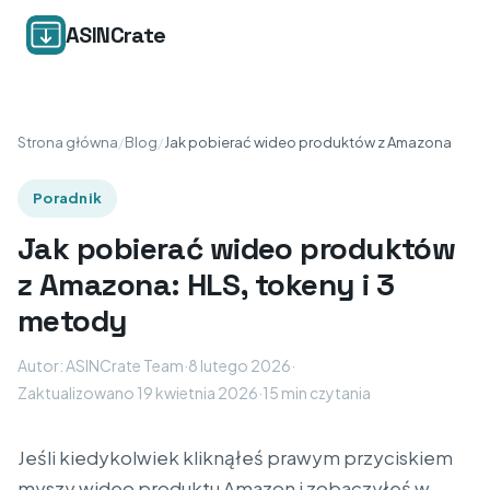
ASINCrate
Strona główna
/
Blog
/
Jak pobierać wideo produktów z Amazona
Poradnik
Jak pobierać wideo produktów
z Amazona: HLS, tokeny i 3
metody
Autor: ASINCrate Team
·
8 lutego 2026
·
Zaktualizowano 19 kwietnia 2026
·
15 min czytania
Jeśli kiedykolwiek kliknąłeś prawym przyciskiem
myszy wideo produktu Amazon i zobaczyłeś w