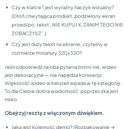
Czy w klatce 1 jest wyraźny haczyk wizualny?
(Dłoń chwytająca produkt, podzielony ekran
przed/po, tekst „NIE KUPUJ X, ZANIM TEGO NIE
ZOBACZYSZ”.)
Czy jest duży tekst na ekranie, czytelny w
rozmiarze miniatury 320×320?
Jeśli odpowiedź na oba pytania brzmi nie, wideo
jest dekoracyjne — nie napędza konwersji.
Większość wideo w karuzeli wpada w tę kategorię.
To dla Ciebie dobra wiadomość: poprzeczka jest
nisko.
Obejrzyj resztę z włączonym dźwiękiem.
Jaka jest kolejność demo? (Rozpakowanie →