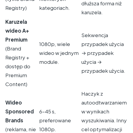
dłuższa forma niż
Registry)
kategoriach.
karuzela.
Karuzela
wideo A+
Sekwencja
Premium
1080p, wiele
przypadek użycia
(Brand
wideo w jednym
→ przypadek
Registry +
module.
użycia →
dostęp do
przypadek użycia.
Premium
Content)
Haczyk z
Wideo
autoodtwarzaniem
Sponsored
6–45 s,
w wynikach
Brands
preferowane
wyszukiwania. Inny
(reklama, nie
1080p.
cel optymalizacji