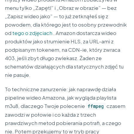
menu tylko „Zapętl” i „Obraz w obrazie” — bez
„Zapisz wideo jako” — to już zetknąłeś się z
powodem, dla którego jest to osobny przewodnik
od
tego o zdjęciach
. Amazon dostarcza wideo
produktów jako strumienie HLS, za URL-ami z
podpisanym tokenem, na CDN-ie, który zwraca
403, jeśli zbyt długo zwlekasz. Żaden ze
schematów działających dla statycznych zdjęć tu
nie pasuje.
To techniczne zanurzenie: jak naprawdę działa
pipeline wideo Amazona, jak wygląda playlista
m3u8, dlaczego Twoje polecenie
czasem
ffmpeg
zawodzi w połowie i co każda z trzech
prawdziwych metod pobierania potrafi, a czego
nie. Potem przekujemy to w tryb pracy