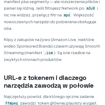
manifest plus segmenty — ale rozszerzenia plików i
parser się różnią. Jeśli filtrujesz Network po
i
m3u8
nic nie widzisz, przełącz filtr na
. Większość
mpd
nowoczesnych narzędzi do pobierania obsługuje
oba.
Klipy z zakupów na żywo (Amazon Live, niektóre
wideo Sponsored Brands) czasem używają Smooth
Streaming (manifest
). Są one rzadkie na
.ism
zwykłych stronach produktów.
URL-e z tokenem i dlaczego
narzędzia zawodzą w połowie
Najczęstszy powód, dla którego ręczne zadanie
zawodzi: token głównej playlisty wygasł,
ffmpeg