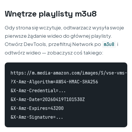
Wnętrze playlisty m3u8
Gdy strona się wczytuje, odtwarzacz wysyła swoje
pierwsze żądanie wideo do głównej playlisty.
Otwórz DevTools, przefiltruj Network po
i
m3u8
odtwórz wideo — zobaczysz coś takiego:
https://m.media-amazon.com/images/S/vse-vms-tr
?X-Amz-Algorithm=AWS4-HMAC-SHA256

&X-Amz-Credential=...

&X-Amz-Date=20260419T101530Z

&X-Amz-Expires=43200
