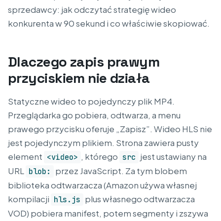
sprzedawcy: jak odczytać strategię wideo
konkurenta w 90 sekund i co właściwie skopiować.
Dlaczego zapis prawym
przyciskiem nie działa
Statyczne wideo to pojedynczy plik MP4.
Przeglądarka go pobiera, odtwarza, a menu
prawego przycisku oferuje „Zapisz”. Wideo HLS nie
jest pojedynczym plikiem. Strona zawiera pusty
element
, którego
jest ustawiany na
<video>
src
URL
przez JavaScript. Za tym blobem
blob:
biblioteka odtwarzacza (Amazon używa własnej
kompilacji
plus własnego odtwarzacza
hls.js
VOD) pobiera manifest, potem segmenty i zszywa