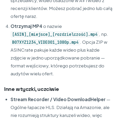
sprzedawcy, wideo osadzone w A+ i wideo z
recenzji klientów. Możesz pobrać jedno lub całą
ofertę naraz.
Otrzymaj MP4
o nazwie
, np.
[ASIN]_[miejsce]_[rozdzielczość].mp4
. Opcja ZIP w
B07XYZ1234_VIDEO01_1080p.mp4
ASINCrate pakuje każde wideo plus każde
zdjęcie w jedno uporządkowane pobranie —
format wejściowy, którego potrzebujesz do
audytów wielu ofert.
Inne wtyczki, uczciwie
Stream Recorder / Video DownloadHelper
—
Ogólne łapacze HLS. Działają na Amazonie, ale
nie rozumieją struktury karuzeli wideo, więc