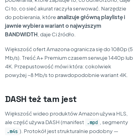
Ci to, co sieć akurat raczyła serwować. Narzędzie
do pobierania, które
analizuje główną playlistę i
jawnie wybiera wariant o najwyższym
BANDWIDTH
, daje Ci źródło.
Większość ofert Amazona ogranicza się do 1080p (5
Mb/s). Treść A+ Premium czasem serwuje 1440p lub
4K. Przepustowość mówi która: cokolwiek
powyżej ~8 Mb/s to prawdopodobnie wariant 4K.
DASH też tam jest
Większość wideo produktów Amazon używa HLS,
ale część używa DASH (manifest
, segmenty
.mpd
). Protokół jest strukturalnie podobny —
.m4s