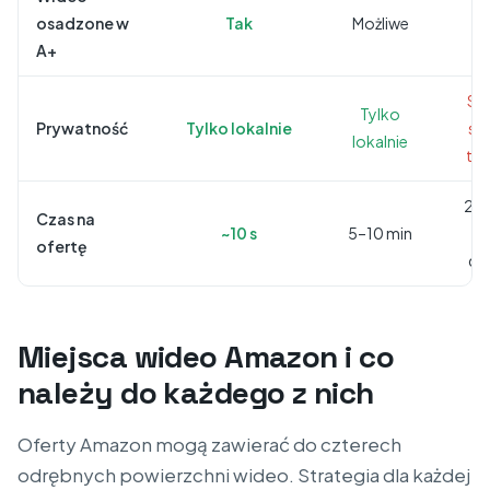
osadzone w
Tak
Możliwe
N
A+
Se
Tylko
Prywatność
Tylko lokalnie
st
lokalnie
trz
2–5
Czas na
~10 s
5–10 min
(
ofertę
dzi
Miejsca wideo Amazon i co
należy do każdego z nich
Oferty Amazon mogą zawierać do czterech
odrębnych powierzchni wideo. Strategia dla każdej