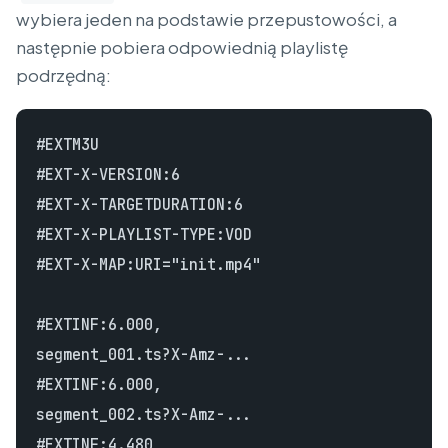
wybiera jeden na podstawie przepustowości, a
następnie pobiera odpowiednią playlistę
podrzędną:
#EXTM3U

#EXT-X-VERSION:6

#EXT-X-TARGETDURATION:6

#EXT-X-PLAYLIST-TYPE:VOD

#EXT-X-MAP:URI="init.mp4"

#EXTINF:6.000,

segment_001.ts?X-Amz-...

#EXTINF:6.000,

segment_002.ts?X-Amz-...

#EXTINF:4.480,
