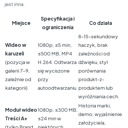
jest inna.
Specyfikacja i
Miejsce
Co działa
ograniczenia
8–15-sekundowy
Wideo w
1080p, ≤5 min,
haczyk, brak
karuzeli
≤500 MB, MP4
zależności od
(pozycja w
H.264. Odtwarza
dźwięku, styl
galerii 7–9,
się wyciszone
porównania
zależnie od
przy
produkt-z-
kategorii)
autoodtwarzaniu.
produktem lub
wyróżniania cech.
Historia marki,
Moduł wideo
1080p, ≤300 MB,
demo, wyjaśnienie
Treści A+
≤24 min w
założyciela,
(tylko Brand
niektórych