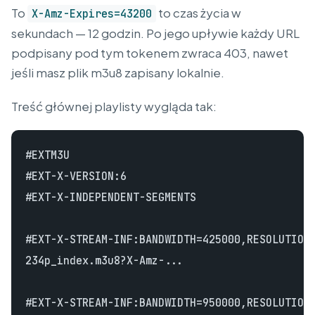
To
to czas życia w
X-Amz-Expires=43200
sekundach — 12 godzin. Po jego upływie każdy URL
podpisany pod tym tokenem zwraca 403, nawet
jeśli masz plik m3u8 zapisany lokalnie.
Treść głównej playlisty wygląda tak:
#EXTM3U

#EXT-X-VERSION:6

#EXT-X-INDEPENDENT-SEGMENTS

#EXT-X-STREAM-INF:BANDWIDTH=425000,RESOLUTION=
234p_index.m3u8?X-Amz-...

#EXT-X-STREAM-INF:BANDWIDTH=950000,RESOLUTION=