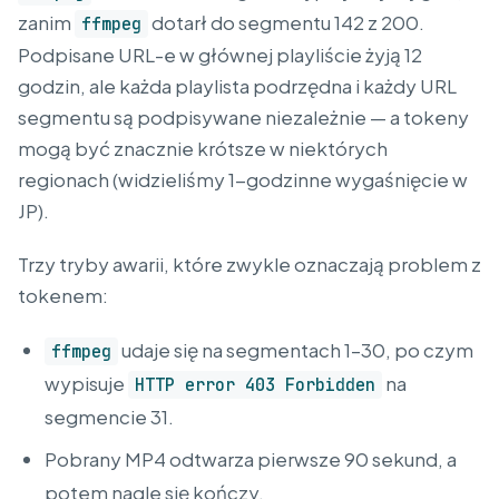
zanim
dotarł do segmentu 142 z 200.
ffmpeg
Podpisane URL-e w głównej playliście żyją 12
godzin, ale każda playlista podrzędna i każdy URL
segmentu są podpisywane niezależnie — a tokeny
mogą być znacznie krótsze w niektórych
regionach (widzieliśmy 1-godzinne wygaśnięcie w
JP).
Trzy tryby awarii, które zwykle oznaczają problem z
tokenem:
udaje się na segmentach 1–30, po czym
ffmpeg
wypisuje
na
HTTP error 403 Forbidden
segmencie 31.
Pobrany MP4 odtwarza pierwsze 90 sekund, a
potem nagle się kończy.