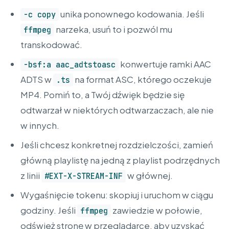
unika ponownego kodowania. Jeśli
-c copy
narzeka, usuń to i pozwól mu
ffmpeg
transkodować.
konwertuje ramki AAC
-bsf:a aac_adtstoasc
ADTS w
na format ASC, którego oczekuje
.ts
MP4. Pomiń to, a Twój dźwięk będzie się
odtwarzał w niektórych odtwarzaczach, ale nie
w innych.
Jeśli chcesz konkretnej rozdzielczości, zamień
główną playlistę na jedną z playlist podrzędnych
z linii
w głównej.
#EXT-X-STREAM-INF
Wygaśnięcie tokenu: skopiuj i uruchom w ciągu
godziny. Jeśli
zawiedzie w połowie,
ffmpeg
odśwież stronę w przeglądarce, aby uzyskać