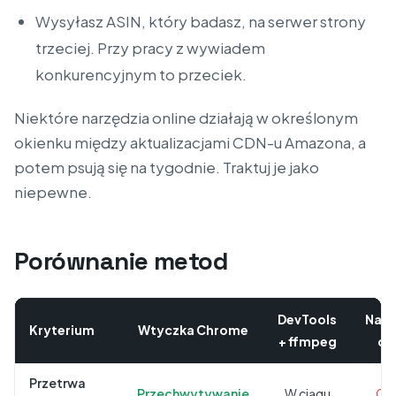
Wysyłasz ASIN, który badasz, na serwer strony
trzeciej. Przy pracy z wywiadem
konkurencyjnym to przeciek.
Niektóre narzędzia online działają w określonym
okienku między aktualizacjami CDN-u Amazona, a
potem psują się na tygodnie. Traktuj je jako
niepewne.
Porównanie metod
DevTools
Narz
Kryterium
Wtyczka Chrome
+ ffmpeg
on
Przetrwa
Przechwytywanie
W ciągu
Cz