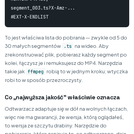
segment_003.ts?X-Amz-...

To jest właściwa lista do pobrania — zwykle od 5 do
30 małych segmentów
na wideo. Aby
.ts
zrekonstruować plik, pobierasz każdy segment po
kolei, łączysz je i remuksujesz do MP4. Narzędzia
takie jak
robią to w jednym kroku; wtyczka
ffmpeg
robi to w sposób przezroczysty.
Co „najwyższa jakość” właściwie oznacza
Odtwarzacz adaptuje się w dół na wolnych łączach,
więc nie ma gwarancji, że wersja, którą oglądałeś,
to wersja ze szczytu drabiny. Narzędzie do
pobierania, które zapisuje to, co odtworzono, daje