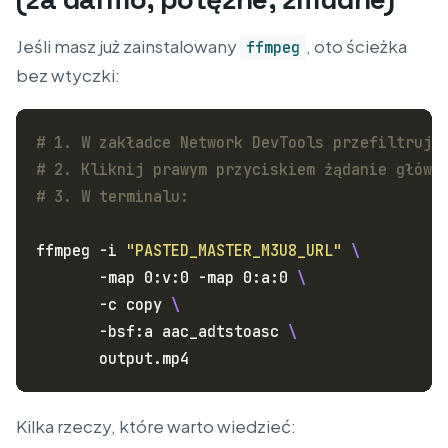
Jeśli masz już zainstalowany
, oto ścieżka
ffmpeg
bez wtyczki:
# 1. W zakładce Network DevTools przefiltruj 
# 2. Kliknij prawym przyciskiem żądanie główn
# 3. W terminalu:
ffmpeg -i 
"PASTED_MASTER_M3U8_URL"
       -map 0:v:0 -map 0:a:0 
       -c copy 
       -bsf:a aac_adtstoasc 
Kilka rzeczy, które warto wiedzieć: