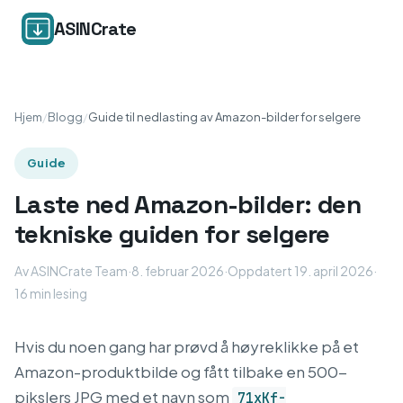
ASINCrate
Hjem
/
Blogg
/
Guide til nedlasting av Amazon-bilder for selgere
Guide
Laste ned Amazon-bilder: den
tekniske guiden for selgere
Av ASINCrate Team
·
8. februar 2026
·
Oppdatert 19. april 2026
·
16 min lesing
Hvis du noen gang har prøvd å høyreklikke på et
Amazon-produktbilde og fått tilbake en 500-
pikslers JPG med et navn som
71xKf-