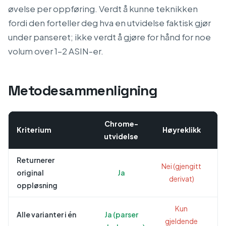
øvelse per oppføring. Verdt å kunne teknikken
fordi den forteller deg hva en utvidelse faktisk gjør
under panseret; ikke verdt å gjøre for hånd for noe
volum over 1–2 ASIN-er.
Metodesammenligning
Chrome-
Kriterium
Høyreklikk
utvidelse
Returnerer
Nei (gjengitt
A
original
Ja
derivat)
oppløsning
Kun
Alle varianter i én
Ja (parser
gjeldende