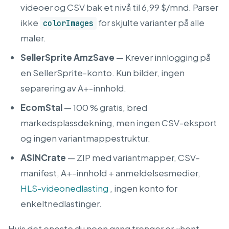
videoer og CSV bak et nivå til 6,99 $/mnd. Parser
ikke
for skjulte varianter på alle
colorImages
maler.
SellerSprite AmzSave
— Krever innlogging på
en SellerSprite-konto. Kun bilder, ingen
separering av A+-innhold.
EcomStal
— 100 % gratis, bred
markedsplassdekning, men ingen CSV-eksport
og ingen variantmappestruktur.
ASINCrate
— ZIP med variantmapper, CSV-
manifest, A+-innhold + anmeldelsesmedier,
HLS-videonedlasting
, ingen konto for
enkeltnedlastinger.
Hvis det eneste du noen gang trenger er «hent