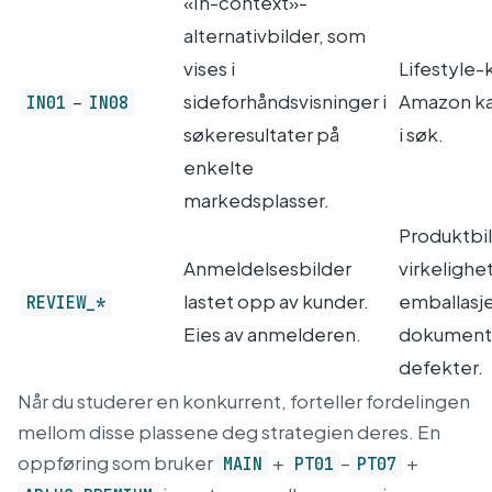
«In-context»-
alternativbilder, som
vises i
Lifestyle-
–
sideforhåndsvisninger i
Amazon kan
IN01
IN08
søkeresultater på
i søk.
enkelte
markedsplasser.
Produktbil
Anmeldelsesbilder
virkelighe
lastet opp av kunder.
emballasje
REVIEW_*
Eies av anmelderen.
dokumenta
defekter.
Når du studerer en konkurrent, forteller fordelingen
mellom disse plassene deg strategien deres. En
oppføring som bruker
+
–
+
MAIN
PT01
PT07