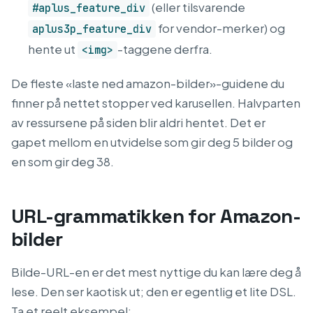
(eller tilsvarende
#aplus_feature_div
for vendor-merker) og
aplus3p_feature_div
hente ut
-taggene derfra.
<img>
De fleste «laste ned amazon-bilder»-guidene du
finner på nettet stopper ved karusellen. Halvparten
av ressursene på siden blir aldri hentet. Det er
gapet mellom en utvidelse som gir deg 5 bilder og
en som gir deg 38.
URL-grammatikken for Amazon-
bilder
Bilde-URL-en er det mest nyttige du kan lære deg å
lese. Den ser kaotisk ut; den er egentlig et lite DSL.
Ta et reelt eksempel: