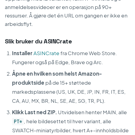
anmeldelsesvideoer er en operasjon på 90+
ressurser. Å gjøre det én URL om gangen er ikke en
arbeidsflyt.
Slik bruker du ASINCrate
Installer
ASINCrate
fra Chrome Web Store.
Fungerer også på Edge, Brave og Arc.
Åpne en hvilken som helst Amazon-
produktside
på de 15+ støttede
markedsplassene (US, UK, DE, JP, IN, FR, IT, ES,
CA, AU, MX, BR, NL, SE, AE, SG, TR, PL).
Klikk Last ned ZIP.
Utvidelsen henter MAIN, alle
, hele bildesettet til hver variant, alle
PT*
SWATCH-miniatyrbilder, hvert A+-innholdsbilde