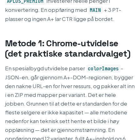
investerer reelle penger i
APLUS_PREMIUM
konvertering. En oppføring med
+ 3 PT-
MAIN
plasser og ingen A+ lar CTR ligge på bordet.
Metode 1: Chrome-utvidelse
(det praktiske standardvalget)
En spesialbygd utvidelse parser
-
colorImages
JSON-en, går gjennom A+-DOM-regionen, bygger
den nakne URL-en for hver ressurs, og pakker alt inn
i en ZIP med mapper per variant. Det er hele
jobben. Grunnen til at dette er standarden for de
fleste selgere er ikke kapasitet — alle metodene
nedenfor kan teknisk sett hente et bilde i høy
oppløsning — det er gjennomstrømning. En
oppføring med 12 varianter, fullt A+-innhold og 6