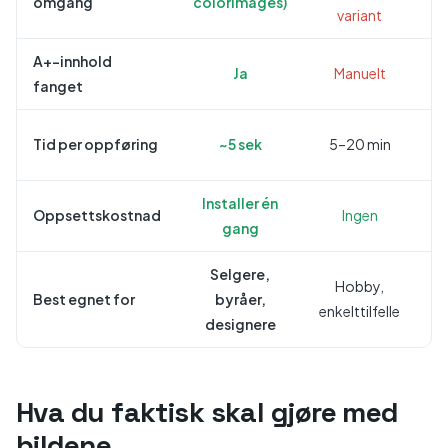
omgang
colorImages)
variant
A+-innhold
Ja
Manuelt
fanget
Tid per oppføring
~5 sek
5–20 min
Installer én
Oppsettskostnad
Ingen
In
gang
Selgere,
Hobby,
Best egnet for
byråer,
enkelttilfelle
designere
Hva du faktisk skal gjøre med
bildene