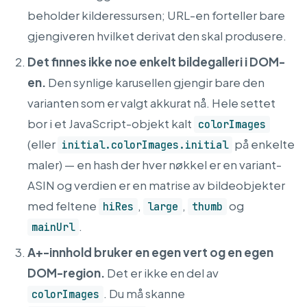
beholder kilderessursen; URL-en forteller bare
gjengiveren hvilket derivat den skal produsere.
Det finnes ikke noe enkelt bildegalleri i DOM-
en.
Den synlige karusellen gjengir bare den
varianten som er valgt akkurat nå. Hele settet
bor i et JavaScript-objekt kalt
colorImages
(eller
på enkelte
initial.colorImages.initial
maler) — en hash der hver nøkkel er en variant-
ASIN og verdien er en matrise av bildeobjekter
med feltene
,
,
og
hiRes
large
thumb
.
mainUrl
A+-innhold bruker en egen vert og en egen
DOM-region.
Det er ikke en del av
. Du må skanne
colorImages