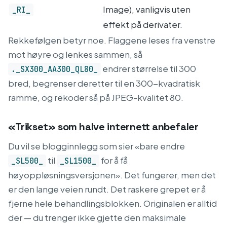
Image), vanligvis uten
_RI_
effekt på derivater.
Rekkefølgen betyr noe. Flaggene leses fra venstre
mot høyre og lenkes sammen, så
endrer størrelse til 300
._SX300_AA300_QL80_
bred, begrenser deretter til en 300-kvadratisk
ramme, og rekoder så på JPEG-kvalitet 80.
«Trikset» som halve internett anbefaler
Du vil se blogginnlegg som sier «bare endre
til
for å få
_SL500_
_SL1500_
høyoppløsningsversjonen». Det fungerer, men det
er den lange veien rundt. Det raskere grepet er å
fjerne hele behandlingsblokken. Originalen er alltid
der — du trenger ikke gjette den maksimale