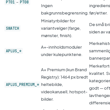
–
PT01
PT08
Ingen
ingrediens
bakgrunnsbegrensning.
før/etter.
Miniatyrbilder for
De små br
variantvelger (farge,
SWATCH
siden av v
mønster, finish).
Merkehisto
A+-innholdsmoduler
sammenlig
APLUS_*
under kulepunktene.
bannerpan
Merkeforte
A+ Premium (kun Brand
kvalitet. S
Registry): 1464 px bredt
kategorier
heltebilde,
APLUS_PREMIUM_*
godt — oft
videokarusell, hotspot-
lavtheng
bilder.
differensi