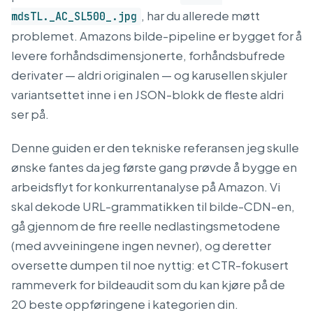
, har du allerede møtt
mdsTL._AC_SL500_.jpg
problemet. Amazons bilde-pipeline er bygget for å
levere forhåndsdimensjonerte, forhåndsbufrede
derivater — aldri originalen — og karusellen skjuler
variantsettet inne i en JSON-blokk de fleste aldri
ser på.
Denne guiden er den tekniske referansen jeg skulle
ønske fantes da jeg første gang prøvde å bygge en
arbeidsflyt for konkurrentanalyse på Amazon. Vi
skal dekode URL-grammatikken til bilde-CDN-en,
gå gjennom de fire reelle nedlastingsmetodene
(med avveiningene ingen nevner), og deretter
oversette dumpen til noe nyttig: et CTR-fokusert
rammeverk for bildeaudit som du kan kjøre på de
20 beste oppføringene i kategorien din.