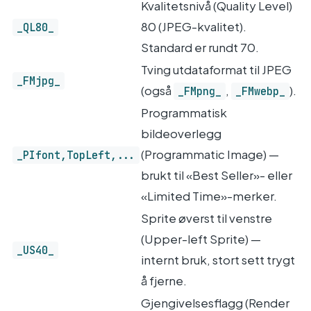
Kvalitetsnivå (Quality Level)
80 (JPEG-kvalitet).
_QL80_
Standard er rundt 70.
Tving utdataformat til JPEG
_FMjpg_
(også
,
).
_FMpng_
_FMwebp_
Programmatisk
bildeoverlegg
(Programmatic Image) —
_PIfont,TopLeft,...
brukt til «Best Seller»- eller
«Limited Time»-merker.
Sprite øverst til venstre
(Upper-left Sprite) —
_US40_
internt bruk, stort sett trygt
å fjerne.
Gjengivelsesflagg (Render