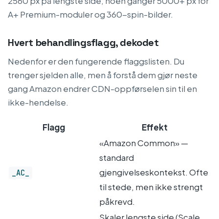
2560 px på lengste side, noen ganger 5000+ px for
A+ Premium-moduler og 360-spin-bilder.
Hvert behandlingsflagg, dekodet
Nedenfor er den fungerende flaggslisten. Du
trenger sjelden alle, men å forstå dem gjør neste
gang Amazon endrer CDN-oppførselen sin til en
ikke-hendelse.
Flagg
Effekt
«Amazon Common» —
standard
gjengivelseskontekst. Ofte
_AC_
til stede, men ikke strengt
påkrevd.
Skaler lengste side (Scale