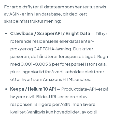
For arbeidsflyter til datateam som henter tusenvis
av ASIN-er inn i en database, gir dedikert
skrapeinfrastruktur mening:
Crawlbase / ScraperAPI / Bright Data
— Tilbyr
roterende residensielle eller datasenter-
proxyer og CAPTCHA-løsning. Du skriver
parseren; de håndterer forespørselslaget. Regn
med 0,001–0,005 $ per forespørsel i stor skala,
pluss ingeniørtid for å vedlikeholde selektorer
etter hvert som Amazons HTML endres.
Keepa / Helium 10 API
— Produktdata-API-er på
høyere nivå. Bilde-URL-er er en del av
responsen. Billigere per ASIN, men lavere
kvalitet (vanligvis kun hovedbildet, av og til