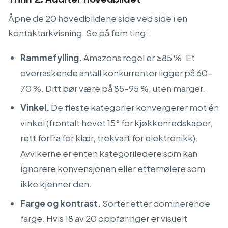
Åpne de 20 hovedbildene side ved side i en
kontaktarkvisning. Se på fem ting:
Rammefylling.
Amazons regel er ≥85 %. Et
overraskende antall konkurrenter ligger på 60–
70 %. Ditt bør være på 85–95 %, uten marger.
Vinkel.
De fleste kategorier konvergerer mot én
vinkel (frontalt hevet 15° for kjøkkenredskaper,
rett forfra for klær, trekvart for elektronikk).
Avvikerne er enten kategoriledere som kan
ignorere konvensjonen eller etternølere som
ikke kjenner den.
Farge og kontrast.
Sorter etter dominerende
farge. Hvis 18 av 20 oppføringer er visuelt