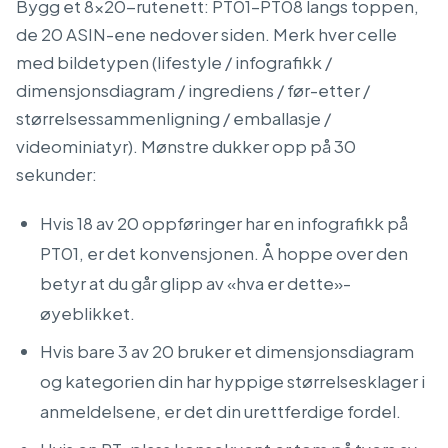
Bygg et 8×20-rutenett: PT01–PT08 langs toppen,
de 20 ASIN-ene nedover siden. Merk hver celle
med bildetypen (lifestyle / infografikk /
dimensjonsdiagram / ingrediens / før-etter /
størrelsessammenligning / emballasje /
videominiatyr). Mønstre dukker opp på 30
sekunder:
Hvis 18 av 20 oppføringer har en infografikk på
PT01, er det konvensjonen. Å hoppe over den
betyr at du går glipp av «hva er dette»-
øyeblikket.
Hvis bare 3 av 20 bruker et dimensjonsdiagram
og kategorien din har hyppige størrelsesklager i
anmeldelsene, er det din urettferdige fordel.