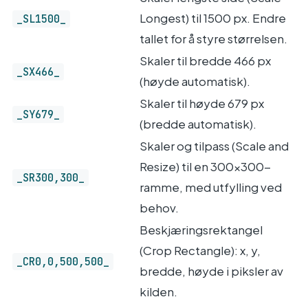
Longest) til 1500 px. Endre
_SL1500_
tallet for å styre størrelsen.
Skaler til bredde 466 px
_SX466_
(høyde automatisk).
Skaler til høyde 679 px
_SY679_
(bredde automatisk).
Skaler og tilpass (Scale and
Resize) til en 300×300-
_SR300,300_
ramme, med utfylling ved
behov.
Beskjæringsrektangel
(Crop Rectangle): x, y,
_CR0,0,500,500_
bredde, høyde i piksler av
kilden.