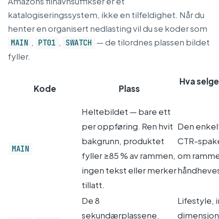
Amazons filnavnsuffikser er et
katalogiseringssystem, ikke en tilfeldighet. Når du
henter en organisert nedlasting vil du se koder som
,
,
— de tilordnes plassen bildet
MAIN
PT01
SWATCH
fyller.
Hva selge
Kode
Plass
Heltebildet — bare ett
per oppføring. Ren hvit
Den enkelt
bakgrunn, produktet
CTR-spake
MAIN
fyller ≥85 % av rammen,
om ramme
ingen tekst eller merker
håndheves
tillatt.
De 8
Lifestyle, 
sekundærplassene.
dimensjon