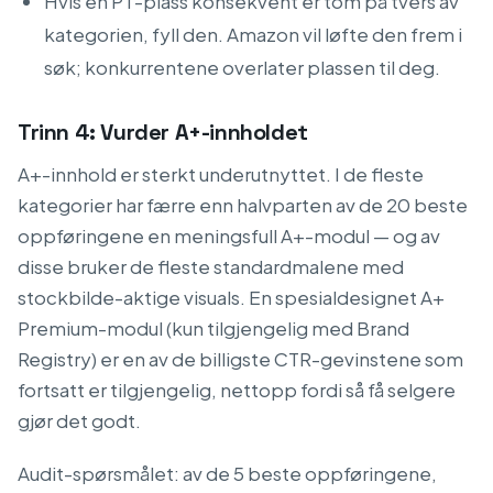
Hvis en PT-plass konsekvent er tom på tvers av
kategorien, fyll den. Amazon vil løfte den frem i
søk; konkurrentene overlater plassen til deg.
Trinn 4: Vurder A+-innholdet
A+-innhold er sterkt underutnyttet. I de fleste
kategorier har færre enn halvparten av de 20 beste
oppføringene en meningsfull A+-modul — og av
disse bruker de fleste standardmalene med
stockbilde-aktige visuals. En spesialdesignet A+
Premium-modul (kun tilgjengelig med Brand
Registry) er en av de billigste CTR-gevinstene som
fortsatt er tilgjengelig, nettopp fordi så få selgere
gjør det godt.
Audit-spørsmålet: av de 5 beste oppføringene,