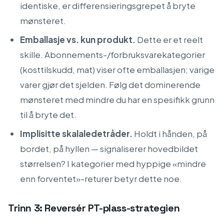
identiske, er differensieringsgrepet å bryte
mønsteret.
Emballasje vs. kun produkt.
Dette er et reelt
skille. Abonnements-/forbruksvarekategorier
(kosttilskudd, mat) viser ofte emballasjen; varige
varer gjør det sjelden. Følg det dominerende
mønsteret med mindre du har en spesifikk grunn
til å bryte det.
Implisitte skalaledetråder.
Holdt i hånden, på
bordet, på hyllen — signaliserer hovedbildet
størrelsen? I kategorier med hyppige «mindre
enn forventet»-returer betyr dette noe.
Trinn 3: Reversér PT-plass-strategien