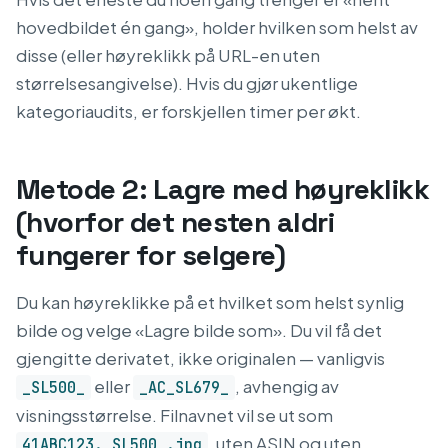
hovedbildet én gang», holder hvilken som helst av
disse (eller høyreklikk på URL-en uten
størrelsesangivelse). Hvis du gjør ukentlige
kategoriaudits, er forskjellen timer per økt.
Metode 2: Lagre med høyreklikk
(hvorfor det nesten aldri
fungerer for selgere)
Du kan høyreklikke på et hvilket som helst synlig
bilde og velge «Lagre bilde som». Du vil få det
gjengitte derivatet, ikke originalen — vanligvis
eller
, avhengig av
_SL500_
_AC_SL679_
visningsstørrelse. Filnavnet vil se ut som
, uten ASIN og uten
41ABC123._SL500_.jpg