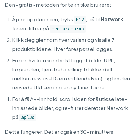
Den «gratis» metoden for tekniske brukere:
Åpne oppføringen, trykk
, gå til
Network
-
F12
fanen, filtrer på
.
media-amazon
Klikk deg gjennom hver variant og vis alle 7
produktbildene. Hver forespørsel logges.
For en hvilken som helst logget bilde-URL,
kopier den, fjern behandlingsblokken (alt
mellom ressurs-ID-en og filendelsen), og lim den
rensede URL-en inn i en ny fane. Lagre.
For å få A+-innhold, scroll siden for å utløse late-
innlastede bilder, og re-filtrer deretter Network
på
.
aplus
Dette fungerer. Det er også en 30-minutters