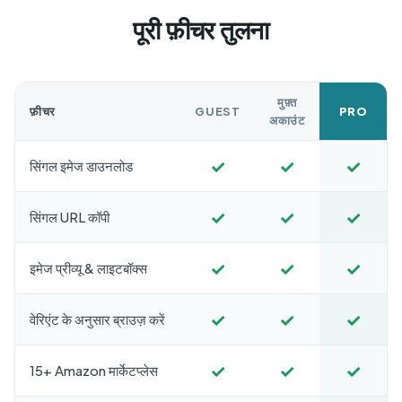
पूरी फ़ीचर तुलना
मुफ़्त
फ़ीचर
GUEST
PRO
अकाउंट
✓
✓
✓
सिंगल इमेज डाउनलोड
✓
✓
✓
सिंगल URL कॉपी
✓
✓
✓
इमेज प्रीव्यू & लाइटबॉक्स
✓
✓
✓
वेरिएंट के अनुसार ब्राउज़ करें
✓
✓
✓
15+ Amazon मार्केटप्लेस