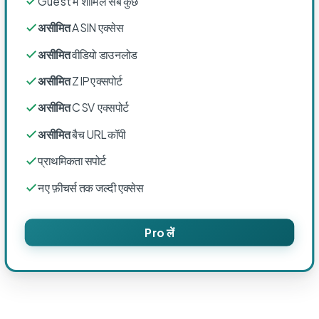
Guest में शामिल सब कुछ
असीमित
ASIN एक्सेस
असीमित
वीडियो डाउनलोड
असीमित
ZIP एक्सपोर्ट
असीमित
CSV एक्सपोर्ट
असीमित
बैच URL कॉपी
प्राथमिकता सपोर्ट
नए फ़ीचर्स तक जल्दी एक्सेस
Pro लें