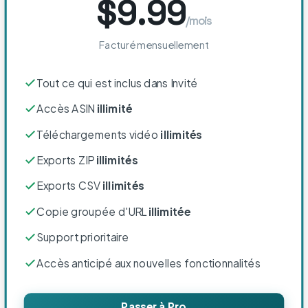
$9.99
/mois
Facturé mensuellement
Tout ce qui est inclus dans Invité
Accès ASIN
illimité
Téléchargements vidéo
illimités
Exports ZIP
illimités
Exports CSV
illimités
Copie groupée d'URL
illimitée
Support prioritaire
Accès anticipé aux nouvelles fonctionnalités
Passer à Pro