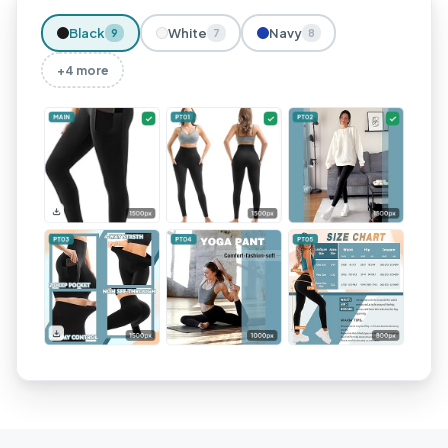
Black
White
Navy
9
7
8
+4 more