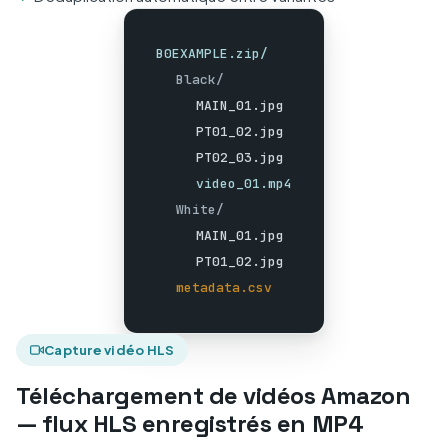
B0EXAMPLE.zip/
Black/
MAIN_01.jpg
PT01_02.jpg
PT02_03.jpg
video_01.mp4
White/
MAIN_01.jpg
PT01_02.jpg
metadata.csv
Capture vidéo HLS
Téléchargement de vidéos Amazon
— flux HLS enregistrés en MP4