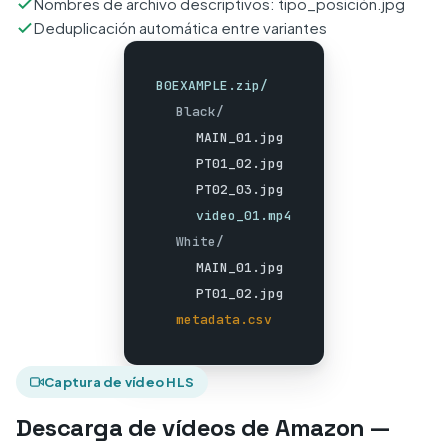
Nombres de archivo descriptivos: tipo_posición.jpg
Deduplicación automática entre variantes
B0EXAMPLE.zip/
Black/
MAIN_01.jpg
PT01_02.jpg
PT02_03.jpg
video_01.mp4
White/
MAIN_01.jpg
PT01_02.jpg
metadata.csv
Captura de vídeo HLS
Descarga de vídeos de Amazon —