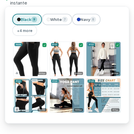
instante
Black
White
Navy
9
7
8
+4 more