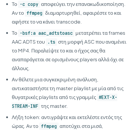
Το
αποφεύγει την επανακωδικοποίηση.
-c copy
Αν το
διαμαρτυρηθεί, αφαιρέστε το και
ffmpeg
αφήστε το να κάνει transcode.
Το
μετατρέπει τα frames
-bsf:a aac_adtstoasc
AAC ADTS του
στη μορφή ASC που αναμένει
.ts
το MP4. Παραλείψτε το και ο ήχος σας θα
αναπαράγεται σε ορισμένους players αλλά όχι σε
άλλους.
Αν θέλετε μια συγκεκριμένη ανάλυση,
αντικαταστήστε τη master playlist με μία από τις
θυγατρικές playlists από τις γραμμές
#EXT-X-
της master.
STREAM-INF
Λήξη token: αντιγράψτε και εκτελέστε εντός της
ώρας. Αν το
αποτύχει στα μισά,
ffmpeg