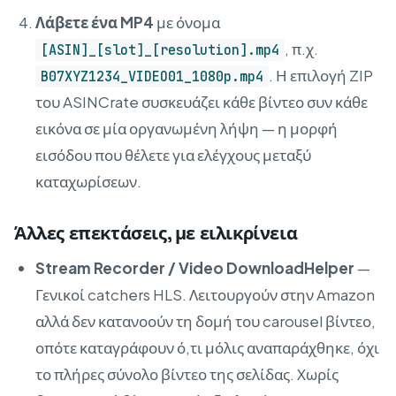
Λάβετε ένα MP4
με όνομα
, π.χ.
[ASIN]_[slot]_[resolution].mp4
. Η επιλογή ZIP
B07XYZ1234_VIDEO01_1080p.mp4
του ASINCrate συσκευάζει κάθε βίντεο συν κάθε
εικόνα σε μία οργανωμένη λήψη — η μορφή
εισόδου που θέλετε για ελέγχους μεταξύ
καταχωρίσεων.
Άλλες επεκτάσεις, με ειλικρίνεια
Stream Recorder / Video DownloadHelper
—
Γενικοί catchers HLS. Λειτουργούν στην Amazon
αλλά δεν κατανοούν τη δομή του carousel βίντεο,
οπότε καταγράφουν ό,τι μόλις αναπαράχθηκε, όχι
το πλήρες σύνολο βίντεο της σελίδας. Χωρίς