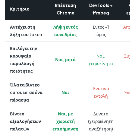
Επέκταση
DevTools +
On
Κριτήριο
Chrome
ffmpeg
εργ
Αντέχει στη
Λήψη εντός
Εντός ~1
Αποτ
λήξη του token
συνεδρίας
ώρας
συ
Επιλέγει την
κορυφαία
Ναι,
Συχν
Ναι, ρητά
παραλλαγή
χειροκίνητα
4
ποιότητας
Όλα τα βίντεο
Ένα ανά
carousel σε ένα
Ναι
Ένα 
εντολή
πέρασμα
Βίντεο
Ναι, με
Δυνατό
αξιολογήσεων
χωριστή
(χειροκίνητη
Ό
πελατών
επισήμανση
αναζήτηση)