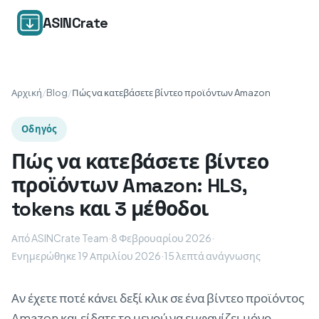
ASINCrate
Αρχική
/
Blog
/
Πώς να κατεβάσετε βίντεο προϊόντων Amazon
Οδηγός
Πώς να κατεβάσετε βίντεο
προϊόντων Amazon: HLS,
tokens και 3 μέθοδοι
Από ASINCrate Team
·
8 Φεβρουαρίου 2026
·
Ενημερώθηκε 19 Απριλίου 2026
·
15 λεπτά ανάγνωσης
Αν έχετε ποτέ κάνει δεξί κλικ σε ένα βίντεο προϊόντος
Amazon και είδατε το μενού να εμφανίζει μόνο