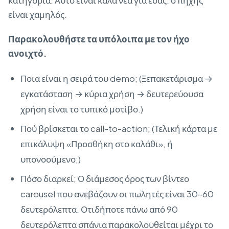
κατηγορία. Αυτό είναι καλά νέα για εσάς: ο πήχης
είναι χαμηλός.
Παρακολουθήστε τα υπόλοιπα με τον ήχο
ανοιχτό.
Ποια είναι η σειρά του demo; (Ξεπακετάρισμα →
εγκατάσταση → κύρια χρήση → δευτερεύουσα
χρήση είναι το τυπικό μοτίβο.)
Πού βρίσκεται το call-to-action; (Τελική κάρτα με
επικάλυψη «Προσθήκη στο καλάθι», ή
υπονοούμενο;)
Πόσο διαρκεί; Ο διάμεσος όρος των βίντεο
carousel που ανεβάζουν οι πωλητές είναι 30–60
δευτερόλεπτα. Οτιδήποτε πάνω από 90
δευτερόλεπτα σπάνια παρακολουθείται μέχρι το