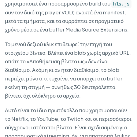
χρησιμοποιεί ένα προσαρμοσμένο build του
hls.js
συν τον δικό της player VOD) ανακτά ένα manifest,
μετά τα τμήματα, και τα συρράπτει σε πραγματικό
χρόνο μέσα σε ένα buffer Media Source Extensions.
Το μενού δεξιού κλικ επιθεωρεί την πηγή του
στοιχείου βίντεο. Βλέπει ένα blob χωρίς αρχικό URL,
οπότε το «Αποθήκευση βίντεο ως» δεν είναι
διαθέσιμο. Ακόμη κι αν ήταν διαθέσιμο, το blob
περιέχει μόνο ό,τι τυχαίνει να υπάρχει στο buffer
εκείνη τη στιγμή — συνήθως 30 δευτερόλεπτα
βίντεο, όχι ολόκληρο το αρχείο.
Αυτό είναι το ίδιο πρωτόκολλο που χρησιμοποιούν
το Netflix, το YouTube, το Twitch και οι περισσότεροι
σύγχρονοι ιστότοποι βίντεο. Είναι σχεδιασμένο για
προσαρμοστικό streaming, όχι για αποτροπή λήψης