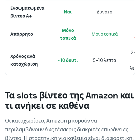
Ενσωματωμένα
Ναι
Δυνατό
Ό
βίντεο A+
Μόνο
Se
Απόρρητο
Μόνο τοπικά
τοπικά
τρ
2–5
Χρόνος ανά
~10 δευτ.
5–10 λεπτά
(
καταχώριση
λειτ
Τα slots βίντεο της Amazon και
τι ανήκει σε καθένα
Οι καταχωρίσεις Amazon μπορούν να
περιλαμβάνουν έως τέσσερις διακριτές επιφάνειες
βίντεο. Η στρατηγική για καθεμία είναι διαφορετική.