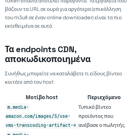
token σπάνια αποτελεί παράγοντα. Τα εργαλεία που
βάζουν τα URL σε ουρά για αργότερα (επικόλληση
του m3u8 σε έναν online downloader) είναι τα πιο
εκτεθειμένα σε αυτό.
Τα endpoints CDN,
αποκωδικοποιημένα
Συνήθως μπορείτε να καταλάβετε τι είδους βίντεο
κοιτάτε από τον host:
Μοτίβο host
Περιεχόμενο
Τυπικό βίντεο
m.media-
προϊόντος που
amazon.com/images/S/vse-
ανέβασε ο πωλητής.
vms-transcoding-artifact-*
m.media-