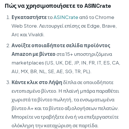
Πώς να χρησιμοποιήσετε το ASINCrate
Εγκαταστήστε
το
ASINCrate
από το Chrome
Web Store. Λειτουργεί επίσης σε Edge, Brave,
Arc και Vivaldi.
Ανοίξτε οποιαδήποτε σελίδα προϊόντος
Amazon με βίντεο
στα 15+ υποστηριζόμενα
marketplaces (US, UK, DE, JP, IN, FR, IT, ES, CA,
AU, MX, BR, NL, SE, AE, SG, TR, PL).
Κάντε κλικ στο Λήψη
δίπλα σε οποιοδήποτε
εντοπισμένο βίντεο. Η πλαϊνή μπάρα παραθέτει
χωριστά τα βίντεο πωλητή, τα ενσωματωμένα
βίντεο A+ και τα βίντεο αξιολογήσεων πελατών.
Μπορείτε να τραβήξετε ένα ή να επεξεργαστείτε
ολόκληρη την καταχώριση σε παρτίδα.