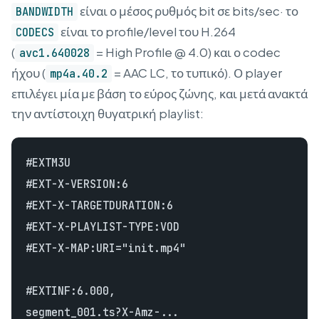
είναι ο μέσος ρυθμός bit σε bits/sec· το
BANDWIDTH
είναι το profile/level του H.264
CODECS
(
= High Profile @ 4.0) και ο codec
avc1.640028
ήχου (
= AAC LC, το τυπικό). Ο player
mp4a.40.2
επιλέγει μία με βάση το εύρος ζώνης, και μετά ανακτά
την αντίστοιχη θυγατρική playlist:
#EXTM3U

#EXT-X-VERSION:6

#EXT-X-TARGETDURATION:6

#EXT-X-PLAYLIST-TYPE:VOD

#EXT-X-MAP:URI="init.mp4"

#EXTINF:6.000,

segment_001.ts?X-Amz-...
