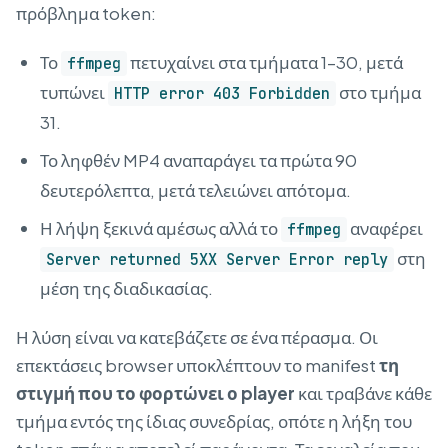
πρόβλημα token:
Το
πετυχαίνει στα τμήματα 1–30, μετά
ffmpeg
τυπώνει
στο τμήμα
HTTP error 403 Forbidden
31.
Το ληφθέν MP4 αναπαράγει τα πρώτα 90
δευτερόλεπτα, μετά τελειώνει απότομα.
Η λήψη ξεκινά αμέσως αλλά το
αναφέρει
ffmpeg
στη
Server returned 5XX Server Error reply
μέση της διαδικασίας.
Η λύση είναι να κατεβάζετε σε ένα πέρασμα. Οι
επεκτάσεις browser υποκλέπτουν το manifest
τη
στιγμή που το φορτώνει ο player
και τραβάνε κάθε
τμήμα εντός της ίδιας συνεδρίας, οπότε η λήξη του