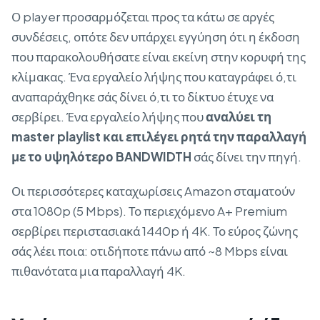
Ο player προσαρμόζεται προς τα κάτω σε αργές
συνδέσεις, οπότε δεν υπάρχει εγγύηση ότι η έκδοση
που παρακολουθήσατε είναι εκείνη στην κορυφή της
κλίμακας. Ένα εργαλείο λήψης που καταγράφει ό,τι
αναπαράχθηκε σάς δίνει ό,τι το δίκτυο έτυχε να
σερβίρει. Ένα εργαλείο λήψης που
αναλύει τη
master playlist και επιλέγει ρητά την παραλλαγή
με το υψηλότερο BANDWIDTH
σάς δίνει την πηγή.
Οι περισσότερες καταχωρίσεις Amazon σταματούν
στα 1080p (5 Mbps). Το περιεχόμενο A+ Premium
σερβίρει περιστασιακά 1440p ή 4K. Το εύρος ζώνης
σάς λέει ποια: οτιδήποτε πάνω από ~8 Mbps είναι
πιθανότατα μια παραλλαγή 4K.