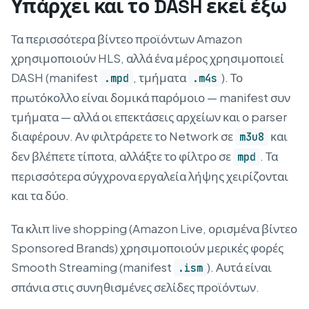
Υπάρχει και το DASH εκεί έξω
Τα περισσότερα βίντεο προϊόντων Amazon
χρησιμοποιούν HLS, αλλά ένα μέρος χρησιμοποιεί
DASH (manifest
, τμήματα
). Το
.mpd
.m4s
πρωτόκολλο είναι δομικά παρόμοιο — manifest συν
τμήματα — αλλά οι επεκτάσεις αρχείων και ο parser
διαφέρουν. Αν φιλτράρετε το Network σε
και
m3u8
δεν βλέπετε τίποτα, αλλάξτε το φίλτρο σε
. Τα
mpd
περισσότερα σύγχρονα εργαλεία λήψης χειρίζονται
και τα δύο.
Τα κλιπ live shopping (Amazon Live, ορισμένα βίντεο
Sponsored Brands) χρησιμοποιούν μερικές φορές
Smooth Streaming (manifest
). Αυτά είναι
.ism
σπάνια στις συνηθισμένες σελίδες προϊόντων.