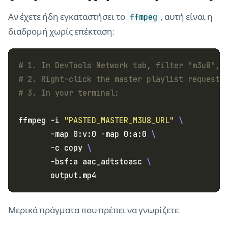
Αν έχετε ήδη εγκαταστήσει το
, αυτή είναι η
ffmpeg
διαδρομή χωρίς επέκταση:
# 1. In DevTools Network tab, filter "m3u8", 
# 2. Right-click the master playlist request 
# 3. In your terminal:
ffmpeg -i 
"PASTED_MASTER_M3U8_URL"
       -map 0:v:0 -map 0:a:0 
       -c copy 
       -bsf:a aac_adtstoasc 
Μερικά πράγματα που πρέπει να γνωρίζετε: