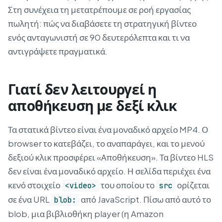
Στη συνέχεια τη μετατρέπουμε σε ροή εργασίας
πωλητή: πώς να διαβάσετε τη στρατηγική βίντεο
ενός ανταγωνιστή σε 90 δευτερόλεπτα και τι να
αντιγράψετε πραγματικά.
Γιατί δεν λειτουργεί η
αποθήκευση με δεξί κλικ
Τα στατικά βίντεο είναι ένα μοναδικό αρχείο MP4. Ο
browser το κατεβάζει, το αναπαράγει, και το μενού
δεξιού κλικ προσφέρει «Αποθήκευση». Τα βίντεο HLS
δεν είναι ένα μοναδικό αρχείο. Η σελίδα περιέχει ένα
κενό στοιχείο
του οποίου το
ορίζεται
<video>
src
σε ένα URL
από JavaScript. Πίσω από αυτό το
blob:
blob, μια βιβλιοθήκη player (η Amazon