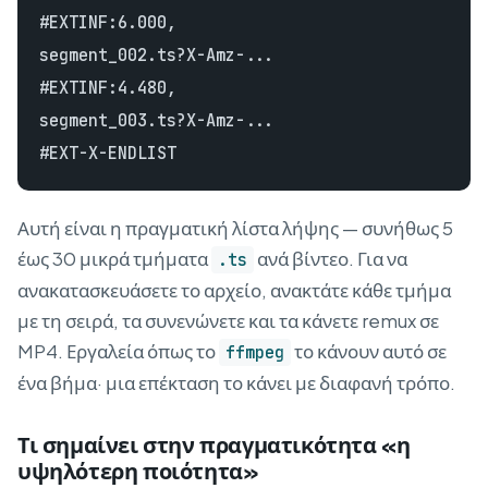
#EXTINF:6.000,

segment_002.ts?X-Amz-...

#EXTINF:4.480,

segment_003.ts?X-Amz-...

Αυτή είναι η πραγματική λίστα λήψης — συνήθως 5
έως 30 μικρά τμήματα
ανά βίντεο. Για να
.ts
ανακατασκευάσετε το αρχείο, ανακτάτε κάθε τμήμα
με τη σειρά, τα συνενώνετε και τα κάνετε remux σε
MP4. Εργαλεία όπως το
το κάνουν αυτό σε
ffmpeg
ένα βήμα· μια επέκταση το κάνει με διαφανή τρόπο.
Τι σημαίνει στην πραγματικότητα «η
υψηλότερη ποιότητα»