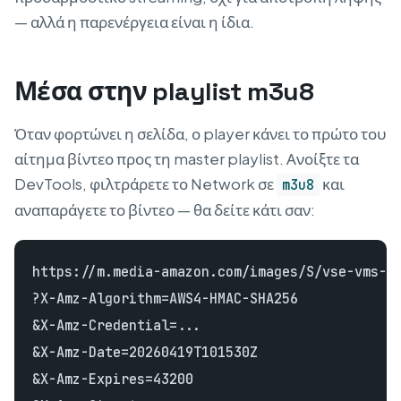
— αλλά η παρενέργεια είναι η ίδια.
Μέσα στην playlist m3u8
Όταν φορτώνει η σελίδα, ο player κάνει το πρώτο του
αίτημα βίντεο προς τη master playlist. Ανοίξτε τα
DevTools, φιλτράρετε το Network σε
και
m3u8
αναπαράγετε το βίντεο — θα δείτε κάτι σαν:
https://m.media-amazon.com/images/S/vse-vms-tr
?X-Amz-Algorithm=AWS4-HMAC-SHA256

&X-Amz-Credential=...

&X-Amz-Date=20260419T101530Z

&X-Amz-Expires=43200
