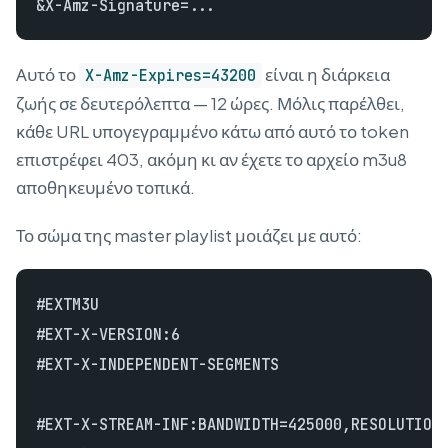
Αυτό το
είναι η διάρκεια
X-Amz-Expires=43200
ζωής σε δευτερόλεπτα — 12 ώρες. Μόλις παρέλθει,
κάθε URL υπογεγραμμένο κάτω από αυτό το token
επιστρέφει 403, ακόμη κι αν έχετε το αρχείο m3u8
αποθηκευμένο τοπικά.
Το σώμα της master playlist μοιάζει με αυτό:
#EXTM3U

#EXT-X-VERSION:6

#EXT-X-INDEPENDENT-SEGMENTS

#EXT-X-STREAM-INF:BANDWIDTH=425000,RESOLUTION=