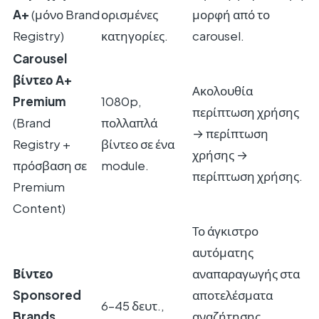
A+
(μόνο Brand
ορισμένες
μορφή από το
Registry)
κατηγορίες.
carousel.
Carousel
βίντεο A+
Ακολουθία
Premium
1080p,
περίπτωση χρήσης
(Brand
πολλαπλά
→ περίπτωση
Registry +
βίντεο σε ένα
χρήσης →
πρόσβαση σε
module.
περίπτωση χρήσης.
Premium
Content)
Το άγκιστρο
αυτόματης
Βίντεο
αναπαραγωγής στα
Sponsored
αποτελέσματα
6–45 δευτ.,
Brands
αναζήτησης.