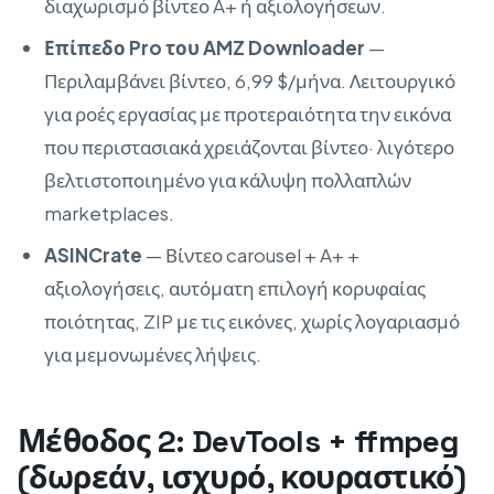
διαχωρισμό βίντεο A+ ή αξιολογήσεων.
Επίπεδο Pro του AMZ Downloader
—
Περιλαμβάνει βίντεο, 6,99 $/μήνα. Λειτουργικό
για ροές εργασίας με προτεραιότητα την εικόνα
που περιστασιακά χρειάζονται βίντεο· λιγότερο
βελτιστοποιημένο για κάλυψη πολλαπλών
marketplaces.
ASINCrate
— Βίντεο carousel + A+ +
αξιολογήσεις, αυτόματη επιλογή κορυφαίας
ποιότητας, ZIP με τις εικόνες, χωρίς λογαριασμό
για μεμονωμένες λήψεις.
Μέθοδος 2: DevTools + ffmpeg
(δωρεάν, ισχυρό, κουραστικό)