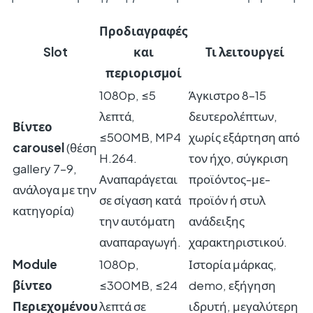
Προδιαγραφές
Slot
και
Τι λειτουργεί
περιορισμοί
1080p, ≤5
Άγκιστρο 8–15
λεπτά,
δευτερολέπτων,
Βίντεο
≤500MB, MP4
χωρίς εξάρτηση από
carousel
(θέση
H.264.
τον ήχο, σύγκριση
gallery 7–9,
Αναπαράγεται
προϊόντος-με-
ανάλογα με την
σε σίγαση κατά
προϊόν ή στυλ
κατηγορία)
την αυτόματη
ανάδειξης
αναπαραγωγή.
χαρακτηριστικού.
Module
1080p,
Ιστορία μάρκας,
βίντεο
≤300MB, ≤24
demo, εξήγηση
Περιεχομένου
λεπτά σε
ιδρυτή, μεγαλύτερη