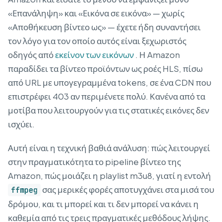
«Επανάληψη» και «Εικόνα σε εικόνα» — χωρίς
«Αποθήκευση βίντεο ως» — έχετε ήδη συναντήσει
τον λόγο για τον οποίο αυτός είναι ξεχωριστός
οδηγός από
εκείνον των εικόνων
. Η Amazon
παραδίδει τα βίντεο προϊόντων ως ροές HLS, πίσω
από URL με υπογεγραμμένα tokens, σε ένα CDN που
επιστρέφει 403 αν περιμένετε πολύ. Κανένα από τα
μοτίβα που λειτουργούν για τις στατικές εικόνες δεν
ισχύει.
Αυτή είναι η τεχνική βαθιά ανάλυση: πώς λειτουργεί
στην πραγματικότητα το pipeline βίντεο της
Amazon, πώς μοιάζει η playlist m3u8, γιατί η εντολή
σας μερικές φορές αποτυγχάνει στα μισά του
ffmpeg
δρόμου, και τι μπορεί και τι δεν μπορεί να κάνει η
καθεμία από τις τρεις πραγματικές μεθόδους λήψης.