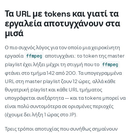
Τα URL με tokens και γιατί τα
εργαλεία αποτυγχάνουν στα
μισά
Ο πιο συχνός λόγος για τον οποίο μια χειροκίνητη
εργασία
αποτυγχάνει: το token της master
ffmpeg
playlist έχει λήξει μέχρι τη στιγμή που το
ffmpeg
φτάνει στο τμήμα 142 από 200. Τα υπογεγραμμένα
URL στη master playlist ζουν 12 ώρες, αλλά κάθε
θυγατρική playlist και κάθε URL τμήματος
υπογράφεται ανεξάρτητα — και τα tokens μπορεί να
είναι πολύ συντομότερα σε ορισμένες περιοχές
(έχουμε δει λήξη 1 ώρας στο JP).
Τρεις τρόποι αποτυχίας που συνήθως σημαίνουν