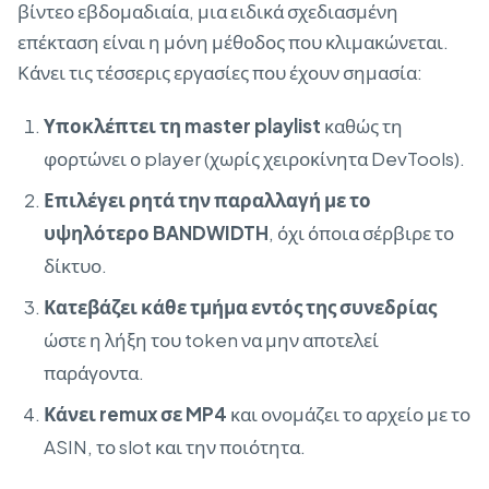
βίντεο εβδομαδιαία, μια ειδικά σχεδιασμένη
επέκταση είναι η μόνη μέθοδος που κλιμακώνεται.
Κάνει τις τέσσερις εργασίες που έχουν σημασία:
Υποκλέπτει τη master playlist
καθώς τη
φορτώνει ο player (χωρίς χειροκίνητα DevTools).
Επιλέγει ρητά την παραλλαγή με το
υψηλότερο BANDWIDTH
, όχι όποια σέρβιρε το
δίκτυο.
Κατεβάζει κάθε τμήμα εντός της συνεδρίας
ώστε η λήξη του token να μην αποτελεί
παράγοντα.
Κάνει remux σε MP4
και ονομάζει το αρχείο με το
ASIN, το slot και την ποιότητα.