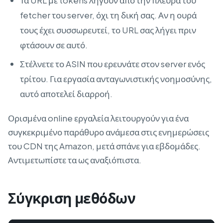
Τα URL με tokens λήγουν από την πλευρά του
fetcher του server, όχι τη δική σας. Αν η ουρά
τους έχει συσσωρευτεί, το URL σας λήγει πριν
φτάσουν σε αυτό.
Στέλνετε το ASIN που ερευνάτε στον server ενός
τρίτου. Για εργασία ανταγωνιστικής νοημοσύνης,
αυτό αποτελεί διαρροή.
Ορισμένα online εργαλεία λειτουργούν για ένα
συγκεκριμένο παράθυρο ανάμεσα στις ενημερώσεις
του CDN της Amazon, μετά σπάνε για εβδομάδες.
Αντιμετωπίστε τα ως αναξιόπιστα.
Σύγκριση μεθόδων