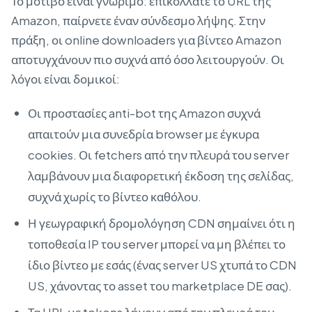
Το μοτίβο είναι γνώριμο: επικολλάτε το URL της
Amazon, παίρνετε έναν σύνδεσμο λήψης. Στην
πράξη, οι online downloaders για βίντεο Amazon
αποτυγχάνουν πιο συχνά από όσο λειτουργούν. Οι
λόγοι είναι δομικοί:
Οι προστασίες anti-bot της Amazon συχνά
απαιτούν μια συνεδρία browser με έγκυρα
cookies. Οι fetchers από την πλευρά του server
λαμβάνουν μια διαφορετική έκδοση της σελίδας,
συχνά χωρίς το βίντεο καθόλου.
Η γεωγραφική δρομολόγηση CDN σημαίνει ότι η
τοποθεσία IP του server μπορεί να μη βλέπει το
ίδιο βίντεο με εσάς (ένας server US χτυπά το CDN
US, χάνοντας το asset του marketplace DE σας).