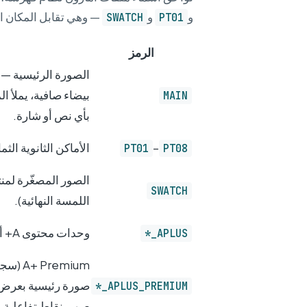
و
و
— وهي تقابل المكان ال
SWATCH
PT01
الرمز
الصورة الرئيسية —
MAIN
بأي نص أو شارة.
–
الأماكن الثانوية الثم
PT01
PT08
الصور المصغّرة لمنت
SWATCH
اللمسة النهائية).
وحدات محتوى A+ أسفل النقاط التعريفية.
APLUS_*
Premium
APLUS_PREMIUM_*
صور بنقاط تفاعلية.