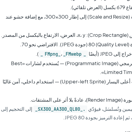
لقائي).
تحجيم وملاءمة (Scale and Resize) إلى إطار 300×300، مع إضافة حشو عند
من المصدر.
نحو 70.
ى JPEG (أيضًا
،
).
_FMwebp_
_FMpng_
تراكب صورة برمجي (Programmatic Image) — يُستخدم لشارات «Best
عنصر سبرايت أعلى اليسار (Upper-left Sprite) — استخدام داخلي، آمن غالبًا
ثر على المشتقات.
ليمين وتُسلسَل، فيؤدّي
إلى التحجيم إلى
._SX300_AA300_QL80_