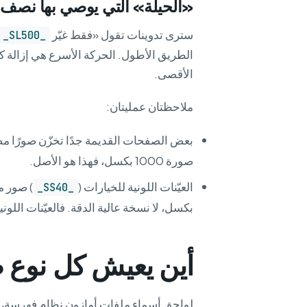
«الحيلة» التي يوصي بها نصف ا
سترى تدوينات تقول «فقط غيّر
_SL500_
الطريق الأطول. الحركة الأسرع هي إزالة كت
الأقصى.
ملاحظتان عمليتان:
بعض الصفحات القديمة جدًا تخزّن صورًا 
صورة 1000 بكسل، فهذا هو الأصل.
العيّنات اللونية للخيارات (
_SS40_
بكسل، لا نسخة عالية الدقة. فالعيّنات اللون
أين يعيش كل نوع 
لواحق أسماء ملفات أمازون نظام فهرسة، لا 