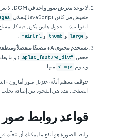
لا يوجد معرض صور واحد في DOM.
لا يعر
فتعيش في كائن JavaScript يُسمّى
ages
القوالب) — جدول هاش يكون فيه كل مفتاح ASIN خيار، والقيمة مصفوفة كائنات صور بحق
و
و
و
.
mainUrl
thumb
large
يستخدم محتوى A+ مضيفًا منفصلاً ومنطقة DOM منفصلة.
فحص
(أو ما يعاد
#aplus_feature_div
وسوم
منها.
<img>
تتوقّف معظم أدلّة «تنزيل صور أمازون» ال
الصفحة. هذه هي الفجوة بين إضافة تجلب لك 5 صور وأخرى تجلب لك 38 ص
قواعد روابط صور 