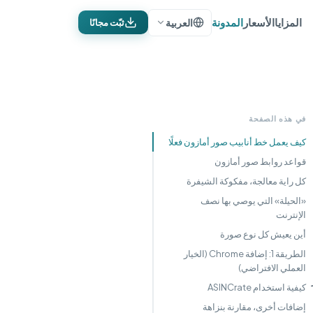
المزايا
الأسعار
المدونة
العربية
ثبّت مجانًا
في هذه الصفحة
كيف يعمل خط أنابيب صور أمازون فعلًا
قواعد روابط صور أمازون
كل راية معالجة، مفكوكة الشيفرة
«الحيلة» التي يوصي بها نصف
الإنترنت
أين يعيش كل نوع صورة
الطريقة 1: إضافة Chrome (الخيار
العملي الافتراضي)
ينظر
كيفية استخدام ASINCrate
إضافات أخرى، مقارنة بنزاهة