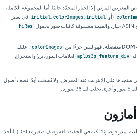
ض المعرض المرئي إلا الخيار المحدّد حاليًا. أما المجموعة الكاملة
(أو
في بعض
initial.colorImages.initial
colorIm
ول
hiRes
فهو ليس جزءًا من
. عليك
colorImages
له
لعلامات الموردين) واستخراج
aplus3p_feature_div
تي ستجدها على الإنترنت عند المعرض. ولا تُسحَب أبدًا نصف أصول
ورة.
أمازون
رابط الصورة هو أنفع ما يمكنك أن تتعلّم قراءته. يبدو فوضويًا؛ لكنه في الحقيقة لغة وصف صغيرة (DSL). لنأخذ