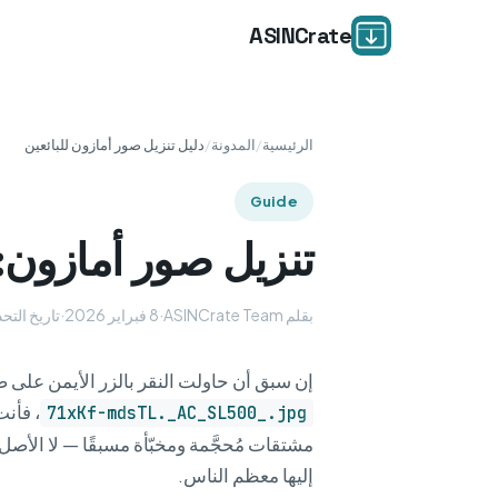
ASINCrate
الرئيسية
/
المدونة
/
دليل تنزيل صور أمازون للبائعين
Guide
تنزيل صور أمازون: ا
بقلم ASINCrate Team
·
8 فبراير 2026
·
تاريخ التحديث 19 أب
إن سبق أن حاولت النقر بالزر الأيمن على صورة منتج أماز
، فأن
71xKf-mdsTL._AC_SL500_.jpg
إليها معظم الناس.