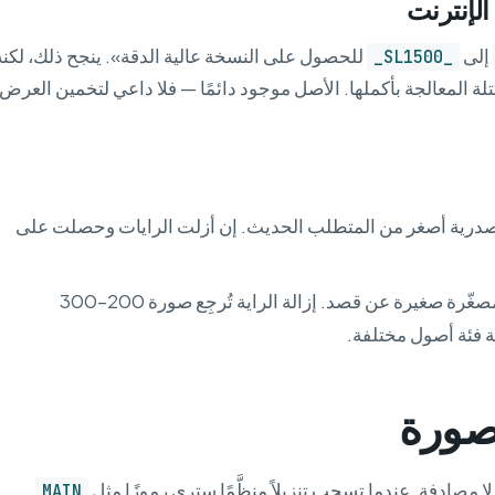
لإنترنت
إلى
للحصول على النسخة عالية الدقة». ينجح ذلك، لكنه
_SL1500_
لة المعالجة بأكملها. الأصل موجود دائمًا — فلا داعي لتخمين العرض
مصدرية أصغر من المتطلب الحديث. إن أزلت الرايات وحصلت على
) صور مصغّرة صغيرة عن قصد. إزالة الراية تُرجِع صورة 200–300
ية فئة أصول مختلفة.
صورة
مصادفة. عندما تسحب تنزيلاً منظَّمًا سترى رموزًا مثل
MAIN