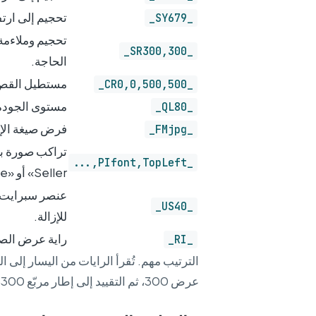
تحجيم إلى ارتفاع 679 بكسل (العرض ت
_SY679_
_SR300,300_
الحاجة.
مستطيل القص (Crop Rectangle): x، y، العرض، الارتفاع بالبكسل 
_CR0,0,500,500_
مستوى الجودة (Quality Level) 80 (جودة JPEG). الافتراضي 
_QL80_
فرض صيغة الإخراج إل
_FMjpg_
_PIfont,TopLeft,...
Seller» أو «Limited Time».
_US40_
للإزالة.
راية عرض الصورة (Render Image)، عادةً بلا أ
_RI_
الترتيب مهم. تُقرأ الرايات من اليسار إلى ا
عرض 300، ثم التقييد إلى إطار مربّع 300، ثم إعادة الترميز بجودة JPEG 80.