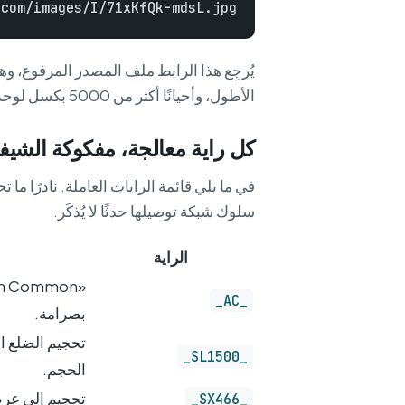
com/images/I/71xKfQk-mdsL.jpg

الأطول، وأحيانًا أكثر من 5000 بكسل لوحدات A+ Premium وإطارات الدوران 360.
كل راية معالجة، مفكوكة الشيف
في ما يلي قائمة الرايات العاملة. نادرًا ما ت
سلوك شبكة توصيلها حدثًا لا يُذكَر.
الراية
_AC_
بصرامة.
_SL1500_
الحجم.
تحجيم إلى عرض 466 بكسل (الارتفاع ت
_SX466_