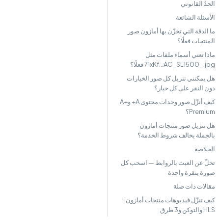
الحدّ القانوني
الأسئلة الشائعة
ما الدقة التي تخزّن بها أمازون صور
المنتجات فعلًا؟
ماذا تعني أسماء ملفات مثل
71xKf...AC_SL1500_.jpg فعلًا؟
هل يمكنني تنزيل كل صور الخيارات
دون النقر على كل خيار؟
كيف أنزّل صور وحدات محتوى A+ وA+
Premium؟
هل تنزيل صور منتجات أمازون
بالجملة يخالف شروط الخدمة؟
الخلاصة
تخلّ عن العبث بالروابط — اسحب كل
صورة بنقرة واحدة
مقالات ذات صلة
كيف تنزّل فيديوهات منتجات أمازون:
HLS والتوكن و3 طرق