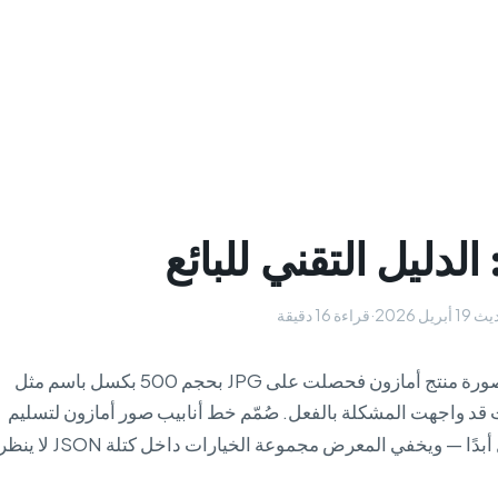
لدليل التقني للبائع
ريل 2026
·
قراءة 16 دقيقة
ون فحصلت على JPG بحجم 500 بكسل باسم مثل
ت قد واجهت المشكلة بالفعل. صُمّم خط أنابيب صور أمازون لتسليم
مشتقات مُحجَّمة ومخبّأة مسبقًا — لا الأصل أبدًا — ويخفي المعرض مجموعة الخيارات داخل كتلة JSON لا 