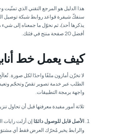
هذا الدليل هو المرجع التقني الذي تمنّيت
سنفكّ شيفرة قواعد روابط شبكة توصيل الصو
يذكرها أحد)، ثم نحوّل ما جمعناه إلى شيء 
أفضل 20 صفحة منتج في فئتك.
كيف يعمل خط أنابي
لا تخزّن أمازون ملفًا واحدًا لكل صورة. تُعا
الطلب عبر خدمة تصوير تقصّ وتحجّم وتعيد 
واجهة برمجة التطبيقات.
ثلاثة أمور مفيدة معرفتها قبل أن تحاول تن
الأصل قابل للوصول دائمًا
إن أزلت رايات ا
والرابط يخبر مُحرّك العرض فقط أي مشتق 