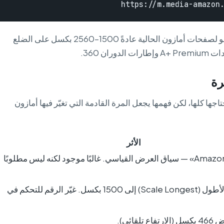
https://m.media-amazon.
يُرجِع هذا الرابط ملف المصدر المرفوع، وهو لصفحات أمازون الحالية عادةً 1500–2560 بكسل على الضلع
رة
حتاجها كلها، لكن فهمها يجعل المرة القادمة التي تغيّر فيها أمازون
الأثر
«Amazon Common» — سياق العرض القياسي. غالبًا موجود لكنه ليس مطلوبًا
تحجيم الضلع الأطول (Scale Longest) إلى 1500 بكسل. غيّر الرقم للتحكم في
لقائي).