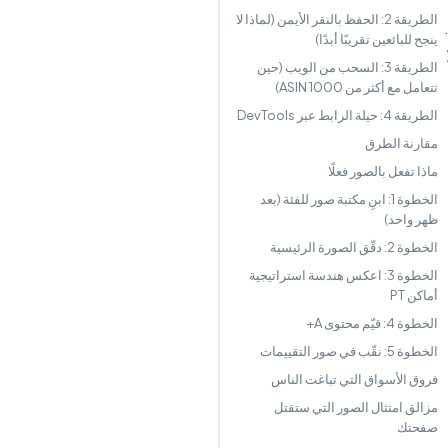
الطريقة 2: الحفظ بالنقر الأيمن (لماذا لا
ينجح للبائعين تقريبًا أبدًا)
الطريقة 3: السحب من الويب (حين
تتعامل مع أكثر من 1000 ASIN)
الطريقة 4: حيلة الرابط عبر DevTools
مقارنة الطرق
ماذا تفعل بالصور فعلًا
الخطوة 1: ابنِ مكتبة صور للفئة (بعد
ظهر واحد)
الخطوة 2: دقّق الصورة الرئيسية
الخطوة 3: اعكس هندسة استراتيجية
أماكن PT
الخطوة 4: قيّم محتوى A+
الخطوة 5: نقّب في صور التقييمات
فروق الأسواق التي تباغت الناس
مزالق امتثال الصور التي ستقتل
صفحتك