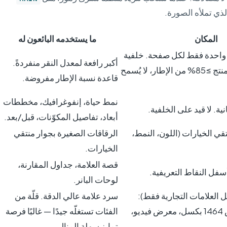
ذي تملأه الصورة.
المكان
ما يستخدمه البائعون له
 واحدة فقط لكل صفحة. خلفية
أكبر رافعة لمعدل النقر منفردةً.
بيضاء صافية، يملأ المنتج ≥85% من الإطار، لا يُسمح
قاعدة نسبة الإطار مفروضة.
نمط حياة، إنفوغرافيك، مخططات
انية. لا قيد على الخلفية.
أبعاد، تفاصيل المكوّنات، قبل/بعد.
قي الخيارات (اللون، النمط،
الرقاقات الصغيرة بجوار منتقي
الخيارات.
قصة العلامة، جداول المقارنة،
لوحات البانر.
A+  (سجل العلامات التجارية فقط):
سرد علامة عالي الدقة. قلّة من
صورة رئيسية بعرض 1464 بكسل، معرض فيديو،
الفئات تستغلّه جيدًا — غالبًا فرصة
تمايز سهلة المنال.