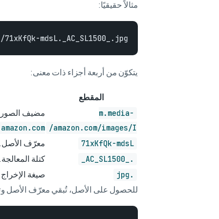
مثالاً حقيقيًا:
/71xKfQk-mdsL._AC_SL1500_.jpg

يتكوّن من أربعة أجزاء ذات معنى:
المقطع
مضيف الصور ال
m.media-
-amazon.com
amazon.com/images/I/
معرّف الأصل. 
71xKfQk-mdsL
كتلة المعالجة
._AC_SL1500_
صيغة الإخراج. 
.jpg
للحصول على الأصل، تُبقي معرّف الأصل وت