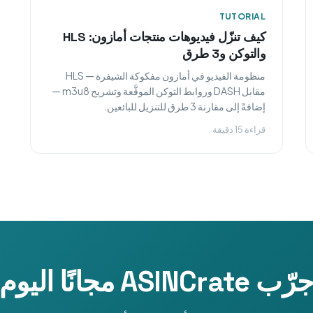
TUTORIAL
كيف تنزّل فيديوهات منتجات أمازون: HLS
والتوكن و3 طرق
منظومة الفيديو في أمازون مفكوكة الشيفرة — HLS
مقابل DASH وروابط التوكن الموقَّعة وتشريح m3u8 —
إضافةً إلى مقارنة 3 طرق للتنزيل للبائعين.
قراءة 15 دقيقة
رّب ASINCrate مجانًا اليوم