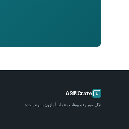
ASINCrate
نزّل صور وفيديوهات منتجات أمازون بنقرة واحدة.