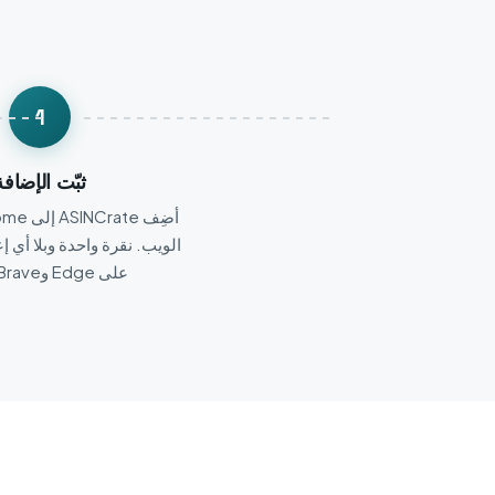
1
ثبّت الإضافة
الويب. نقرة واحدة وبلا أي إع
على Edge وBrave وArc.