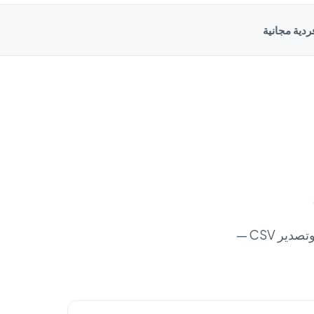
ردية مجانية
أدوات احترافية لتنزيل صور وفيديوهات أمازون — ZIP مجمّع وأصول عالية الدقة وتصدير CSV —