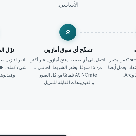
الأساسي.
2
تصفّح أي سوق أمازون
نزّل ال
أضِف ASINCrate إلى Chrome من متجر
انتقل إلى أي صفحة منتج أمازون عبر أكثر
انقر لتنزيل ص
داد. يعمل أيضًا
من 15 سوقًا. يظهر الشريط الجانبي لـ
ASINCrate تلقائيًا مع كل الصور
وفيديوها
والفيديوهات القابلة للتنزيل.