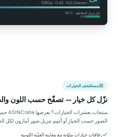
1080p · 0:45 · HLS Stream
جارٍ تنزيل المقاطع... 72%
مستكشف الخيارات
نزّل كل خيار — تصفّح حسب اللون وال
منتجات بعش
الصور حسب الخيار أو أتمِم تنزيل صور أمازون لكل ال
رقاقات خيارات ملوّنة مع معاينة العيّنة اللونية