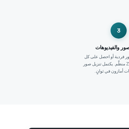
3
صور والفيديوهات
ور فردية أو احصل على كل
شيء كملف ZIP منظَّم. يكتمل تنزيل صور
ت أمازون في ثوانٍ.