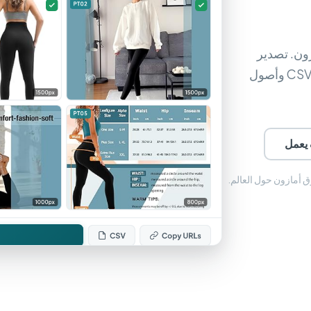
 أمازون. تصدير
ZIP مجمّع مع مجلدات ذكية وبيانات وصفية بصيغة CSV وأصول
يعمل