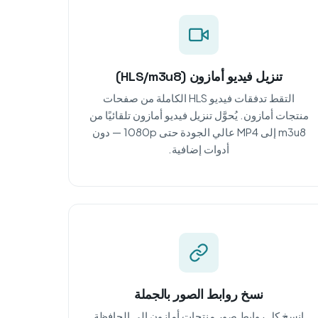
تنزيل فيديو أمازون (HLS/m3u8)
التقط تدفقات فيديو HLS الكاملة من صفحات
منتجات أمازون. يُحوَّل تنزيل فيديو أمازون تلقائيًا من
m3u8 إلى MP4 عالي الجودة حتى 1080p — دون
أدوات إضافية.
نسخ روابط الصور بالجملة
انسخ كل روابط صور منتجات أمازون إلى الحافظة