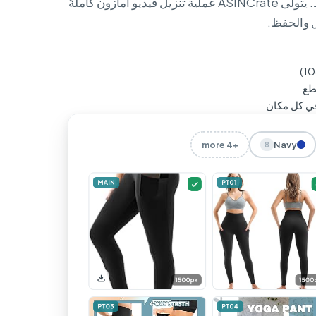
ببساطة النقر بالزر الأيمن والحفظ. يتولّى ASINCrate عملية تنزيل فيديو أمازون كاملةً
ل والحفظ.
طع
Navy
+4 more
8