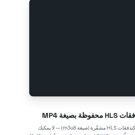
بصيغة MP4
تقدّم أمازون فيديوهات المنتجات كتدفقات HLS مشفّرة (صيغة m3u8) — لا يمكنك