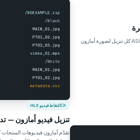
B0EXAMPLE.zip/
Black/
رة
MAIN_01.jpg
PT01_02.jpg
توقّف عن إعادة تسمية الملفات يدويًا. ينظّم ASINCrate كل تنزيل لصورة أمازون
PT02_03.jpg
video_01.mp4
White/
MAIN_01.jpg
PT01_02.jpg
metadata.csv
التقاط فيديو HLS
تنزيل فيديو أمازون — تدفقات HLS محفوظة 