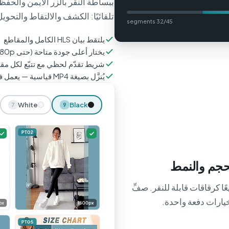
تلقائيًا: الكشف والالتقاط والتحوي
32/45 segments
يلتقط بيان HLS الكامل والمقاطع
يختار أعلى جودة متاحة (حتى 1080p)
شريط تقدّم لحظي مع تتبّع لكل مق
يُنزَّل بصيغة MP4 قياسية — يعمل في كل مكان
White
Black
7
9
حجم والنمط
رات الخيارات؟ يعرضها ASINCrate جميعًا كرقاقات قابلة للنقر. صفِّ
خيارات دفعة واحدة.