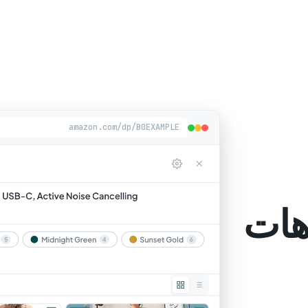
amazon.com/dp/B0EXAMPLE
هات