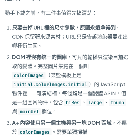
動手下載之前，有三件事值得先搞清楚：
只要去掉 URL 裡的尺寸參數，原圖永遠拿得到
。
CDN 保留著來源素材；URL 只是告訴渲染器要產出
哪種衍生圖。
DOM 裡沒有統一的圖庫
。可見的輪播只渲染目前選
取的變體。完整圖片集藏在一個叫
（某些模板上是
colorImages
）的 JavaScript
initial.colorImages.initial
物件裡——雜湊結構，每個鍵是一個變體 ASIN，值
是一組圖片物件，包含
、
、
hiRes
large
thumb
與
欄位。
mainUrl
A+ 內容使用另一個主機與另一塊 DOM 區域
，不屬
於
。需要單獨掃描
colorImages