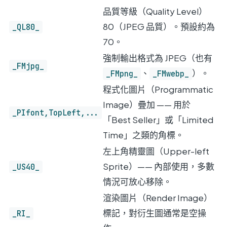
品質等級（Quality Level）
80（JPEG 品質）。預設約為
_QL80_
70。
強制輸出格式為 JPEG（也有
_FMjpg_
、
）。
_FMpng_
_FMwebp_
程式化圖片（Programmatic
Image）疊加 —— 用於
_PIfont,TopLeft,...
「Best Seller」或「Limited
Time」之類的角標。
左上角精靈圖（Upper-left
Sprite）—— 內部使用，多數
_US40_
情況可放心移除。
渲染圖片（Render Image）
標記，對衍生圖通常是空操
_RI_