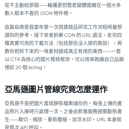
從不主動給原圖——輪播更把整套變體圖藏在一個大多
數人根本不看的 JSON 物件裡。
這篇指南是我當年第一次搭建競品研究工作流程時最想
讀到的參考。接下來會拆解 CDN 的 URL 語法，走完四
種真實可用的下載方法（包括那些沒人提的取捨），再
教你把抓下來的一堆素材變成真正有用的東西——一套
以 CTR 為核心的圖片稽核框架，可以用來跑遍自己品類
裡前 20 個 listing。
亞馬遜圖片管線究竟怎麼運作
亞馬遜不是把圖片當成靜態檔案儲存的。每張上傳的產
品照片入庫時只處理一次，之後由影像服務按需動態產
生——裁切、縮放、重新壓縮、加浮水印。URL 本身就
是那次 API 呼叫。