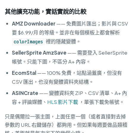
其他擴充功能，實話實說的比較
AMZ Downloader
—— 免費圖片匯出；影片與 CSV
要 $6.99/月 的等級。並非在每個模板上都會解析
裡的隱藏變體。
colorImages
SellerSprite AmzSave
—— 需要登入 SellerSprite
帳號。只能下圖，不區分 A+ 內容。
EcomStal
—— 100% 免費，站點涵蓋廣，但沒有
CSV 匯出，也沒有變體資料夾結構。
ASINCrate
—— 變體資料夾 ZIP、CSV 清單、A+ 內
容 + 評論媒體、
HLS 影片下載
，單張下載免帳號。
只是偶爾拉一張主圖，上面任意一個（或者直接對去掉
參數的 URL 右鍵儲存）都夠用。但如果每週要做品類稽