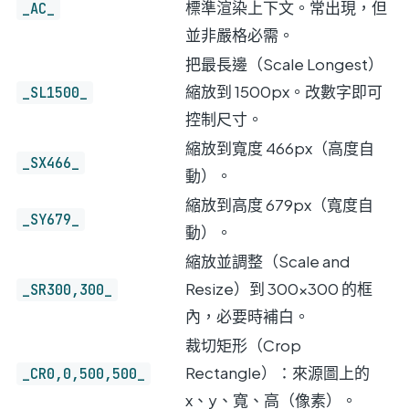
標準渲染上下文。常出現，但
_AC_
並非嚴格必需。
把最長邊（Scale Longest）
縮放到 1500px。改數字即可
_SL1500_
控制尺寸。
縮放到寬度 466px（高度自
_SX466_
動）。
縮放到高度 679px（寬度自
_SY679_
動）。
縮放並調整（Scale and
Resize）到 300×300 的框
_SR300,300_
內，必要時補白。
裁切矩形（Crop
Rectangle）：來源圖上的
_CR0,0,500,500_
x、y、寬、高（像素）。