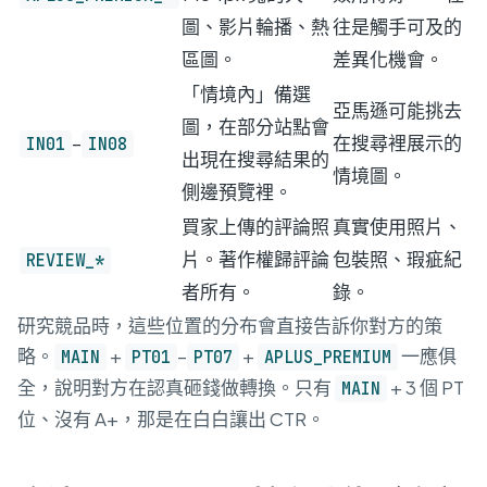
圖、影片輪播、熱
往是觸手可及的
區圖。
差異化機會。
「情境內」備選
亞馬遜可能挑去
圖，在部分站點會
–
在搜尋裡展示的
IN01
IN08
出現在搜尋結果的
情境圖。
側邊預覽裡。
買家上傳的評論照
真實使用照片、
片。著作權歸評論
包裝照、瑕疵紀
REVIEW_*
者所有。
錄。
研究競品時，這些位置的分布會直接告訴你對方的策
略。
+
–
+
一應俱
MAIN
PT01
PT07
APLUS_PREMIUM
全，說明對方在認真砸錢做轉換。只有
+ 3 個 PT
MAIN
位、沒有 A+，那是在白白讓出 CTR。