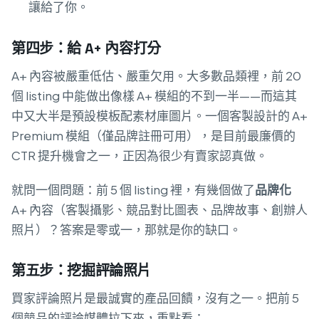
讓給了你。
第四步：給 A+ 內容打分
A+ 內容被嚴重低估、嚴重欠用。大多數品類裡，前 20
個 listing 中能做出像樣 A+ 模組的不到一半——而這其
中又大半是預設模板配素材庫圖片。一個客製設計的 A+
Premium 模組（僅品牌註冊可用），是目前最廉價的
CTR 提升機會之一，正因為很少有賣家認真做。
就問一個問題：前 5 個 listing 裡，有幾個做了
品牌化
A+ 內容（客製攝影、競品對比圖表、品牌故事、創辦人
照片）？答案是零或一，那就是你的缺口。
第五步：挖掘評論照片
買家評論照片是最誠實的產品回饋，沒有之一。把前 5
個競品的評論媒體拉下來，重點看：