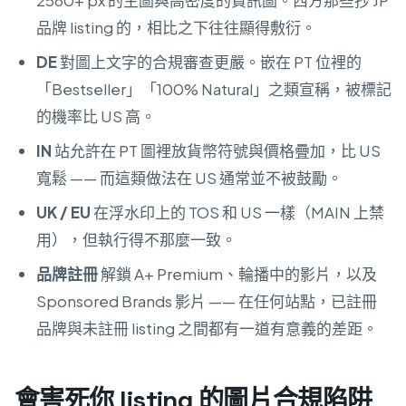
2560+ px 的主圖與高密度的資訊圖。西方那些抄 JP
品牌 listing 的，相比之下往往顯得敷衍。
DE
對圖上文字的合規審查更嚴。嵌在 PT 位裡的
「Bestseller」「100% Natural」之類宣稱，被標記
的機率比 US 高。
IN
站允許在 PT 圖裡放貨幣符號與價格疊加，比 US
寬鬆 —— 而這類做法在 US 通常並不被鼓勵。
UK / EU
在浮水印上的 TOS 和 US 一樣（MAIN 上禁
用），但執行得不那麼一致。
品牌註冊
解鎖 A+ Premium、輪播中的影片，以及
Sponsored Brands 影片 —— 在任何站點，已註冊
品牌與未註冊 listing 之間都有一道有意義的差距。
會害死你 listing 的圖片合規陷阱