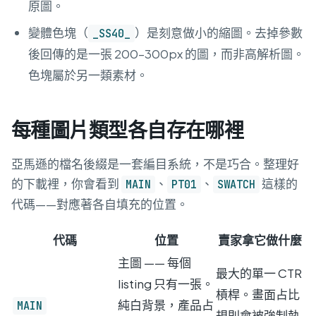
原圖。
變體色塊（
）是刻意做小的縮圖。去掉參數
_SS40_
後回傳的是一張 200–300px 的圖，而非高解析圖。
色塊屬於另一類素材。
每種圖片類型各自存在哪裡
亞馬遜的檔名後綴是一套編目系統，不是巧合。整理好
的下載裡，你會看到
、
、
這樣的
MAIN
PT01
SWATCH
代碼——對應著各自填充的位置。
代碼
位置
賣家拿它做什麼
主圖 —— 每個
最大的單一 CTR
listing 只有一張。
槓桿。畫面占比
純白背景，產品占
MAIN
規則會被強制執