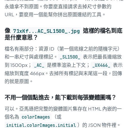
永遠拿不到原圖。你要麼直接請求去掉尺寸參數的
URL，要麼用一個能幫你拼出原圖連結的工具。
像
這樣的檔名到底
71xKf...AC_SL1500_.jpg
是什麼意思？
檔名有兩部分：資源 ID（第一個底線之前的隨機字元）
和一串尺寸與處理標記。
表示把最長邊縮放
_SL1500_
到 1500px；
是標準渲染上下文；
表示
_AC_
_UX466_
縮放到寬度 466px。去掉所有標記與末尾這一段，回傳
的就是原圖。
不用一個個點進去，能下載到每張變體圖嗎？
可以。亞馬遜把完整的變體圖片集存在 HTML 內嵌的一
個名為
（或
colorImages
）的 JSON 物件裡。
initial.colorImages.initial