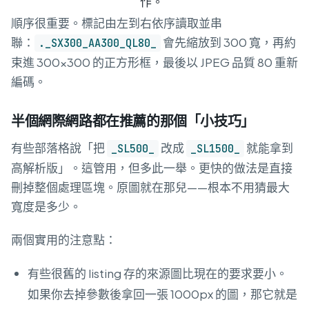
作。
順序很重要。標記由左到右依序讀取並串
聯：
會先縮放到 300 寬，再約
._SX300_AA300_QL80_
束進 300×300 的正方形框，最後以 JPEG 品質 80 重新
編碼。
半個網際網路都在推薦的那個「小技巧」
有些部落格說「把
改成
就能拿到
_SL500_
_SL1500_
高解析版」。這管用，但多此一舉。更快的做法是直接
刪掉整個處理區塊。原圖就在那兒——根本不用猜最大
寬度是多少。
兩個實用的注意點：
有些很舊的 listing 存的來源圖比現在的要求要小。
如果你去掉參數後拿回一張 1000px 的圖，那它就是