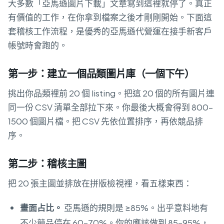
大多數「亞馬遜圖片下載」文章寫到這裡就停了。真正
有價值的工作，在你拿到檔案之後才剛剛開始。下面這
套稽核工作流程，是優秀的亞馬遜代營運在接手新客戶
帳號時會跑的。
第一步：建立一個品類圖片庫（一個下午）
挑出你品類裡前 20 個 listing。把這 20 個的所有圖片連
同一份 CSV 清單全部拉下來。你最後大概會得到 800–
1500 個圖片檔。把 CSV 先依位置排序，再依競品排
序。
第二步：稽核主圖
把 20 張主圖並排放在拼版檢視裡，看五樣東西：
畫面占比。
亞馬遜的規則是 ≥85%。出乎意料地有
不少競品停在 60–70%。你的應該做到 85–95%，