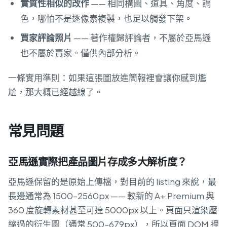
實質性相似的改作
—— 相同構圖、道具、角度、調
色，哪怕不是逐像素複製，也足以觸發下架。
買家評論照片
—— 著作權歸評論者，不屬於亞馬遜
也不屬於賣家。僅供內部分析。
一條實用準則：如果這張圖放進簡報裡會讓你感到尷
尬，那大概已經越線了。
常見問題
亞馬遜實際把產品圖片存成多大解析度？
亞馬遜保留的是原始上傳檔，對目前的 listing 來說，最
長邊通常為 1500–2560px —— 較新的 A+ Premium 與
360 度旋轉素材甚至可達 5000px 以上。頁面只渲染壓
縮過的衍生圖（通常 500–679px），所以頁面 DOM 裡