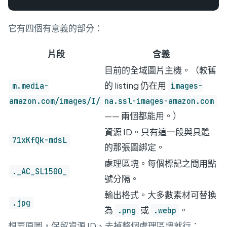
它有四個有意義的部分：
片段
含義
目前的全域圖片主機。（較舊
的 listing 仍在用
m.media-
images-
amazon.com/images/I/
na.ssl-images-amazon.com
—— 兩個都能用。）
資源 ID。只有這一段與具體
71xKfQk-mdsL
的那張圖綁定。
處理區塊。每個標記之間用點
._AC_SL1500_
號分隔。
輸出格式。大多數素材可替換
.jpg
為
或
。
.png
.webp
想要原圖，保留資源 ID、去掉整個處理區塊就行：