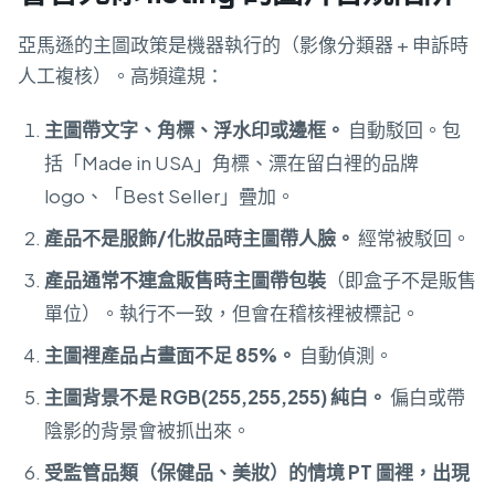
亞馬遜的主圖政策是機器執行的（影像分類器 + 申訴時
人工複核）。高頻違規：
主圖帶文字、角標、浮水印或邊框。
自動駁回。包
括「Made in USA」角標、漂在留白裡的品牌
logo、「Best Seller」疊加。
產品不是服飾/化妝品時主圖帶人臉。
經常被駁回。
產品通常不連盒販售時主圖帶包裝
（即盒子不是販售
單位）。執行不一致，但會在稽核裡被標記。
主圖裡產品占畫面不足 85%。
自動偵測。
主圖背景不是 RGB(255,255,255) 純白。
偏白或帶
陰影的背景會被抓出來。
受監管品類（保健品、美妝）的情境 PT 圖裡，出現