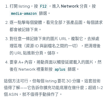
打開 listing，按
，進入
Network
分頁，按
F12
篩選。
media-amazon
逐一點擊每個變體，看完全部 7 張產品圖。每個請求
都會被記錄下來。
對任意一條記錄下來的圖片 URL，複製它，去掉處
理區塊（資源 ID 與副檔名之間的一切），把清理後
的 URL 貼進新分頁。儲存。
要拿 A+ 內容，捲動頁面以觸發延遲載入的圖片，然
後在 Network 裡重新按
篩選。
aplus
這個方法可行，但每個 listing 要花 30 分鐘。這套技術
值得了解——它告訴你擴充功能底層在做什麼；超過 1–2
個 ASIN，就不值得手動操作了。