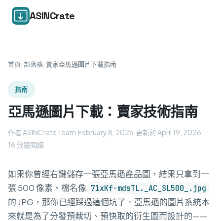
ASINCrate
首頁
/
部落格
/
賣家亞馬遜圖片下載指南
指南
亞馬遜圖片下載：賣家技術指南
作者 ASINCrate Team
·
February 8, 2026
·
更新於 April 19, 2026
·
16 分鐘閱讀
如果你曾經右鍵儲存一張亞馬遜產品圖，結果只拿到一
張 500 像素、檔名像
71xKf-mdsTL._AC_SL500_.jpg
的 JPG，那你已經踩過這個坑了。亞馬遜的圖片系統本
來就是為了分發預裁切、預快取的衍生圖而設計的——