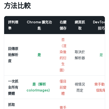
方法比較
評判標
Chrome 擴充功
右鍵
網頁抓
DevTool
準
能
儲存
取
技巧
否
（渲
回傳原
染後
取決於
始解析
是
是
的衍
解析器
度
生
圖）
一次抓
僅目
是（解析
視情況
需手動逐
全所有
前變
colorImages）
而定
個點擊
變體
體
抓取
需手