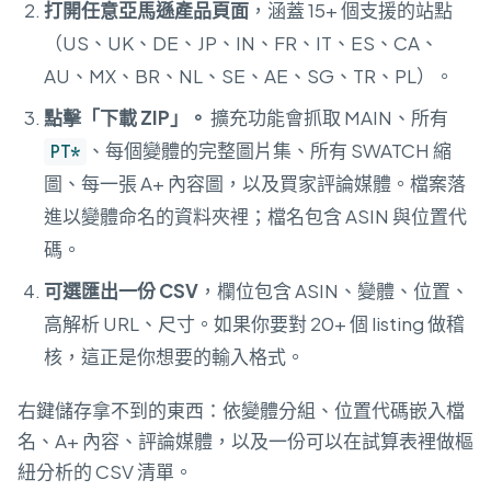
打開任意亞馬遜產品頁面
，涵蓋 15+ 個支援的站點
（US、UK、DE、JP、IN、FR、IT、ES、CA、
AU、MX、BR、NL、SE、AE、SG、TR、PL）。
點擊「下載 ZIP」。
擴充功能會抓取 MAIN、所有
、每個變體的完整圖片集、所有 SWATCH 縮
PT*
圖、每一張 A+ 內容圖，以及買家評論媒體。檔案落
進以變體命名的資料夾裡；檔名包含 ASIN 與位置代
碼。
可選匯出一份 CSV
，欄位包含 ASIN、變體、位置、
高解析 URL、尺寸。如果你要對 20+ 個 listing 做稽
核，這正是你想要的輸入格式。
右鍵儲存拿不到的東西：依變體分組、位置代碼嵌入檔
名、A+ 內容、評論媒體，以及一份可以在試算表裡做樞
紐分析的 CSV 清單。