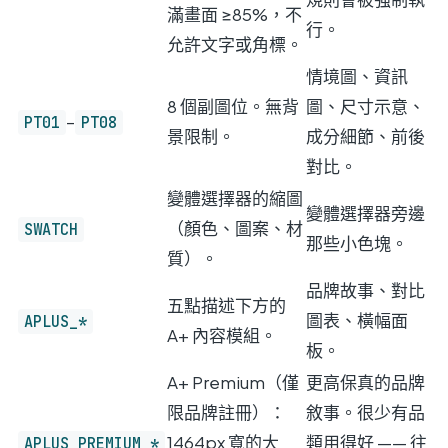
滿畫面 ≥85%，不
行。
允許文字或角標。
情境圖、資訊
8 個副圖位。無背
圖、尺寸示意、
–
PT01
PT08
景限制。
成分細節、前後
對比。
變體選擇器的縮圖
變體選擇器旁邊
（顏色、圖案、材
SWATCH
那些小色塊。
質）。
品牌故事、對比
五點描述下方的
圖表、橫幅面
APLUS_*
A+ 內容模組。
板。
A+ Premium（僅
更高保真的品牌
限品牌註冊）：
敘事。很少有品
1464px 寬的大
類用得好 —— 往
APLUS_PREMIUM_*