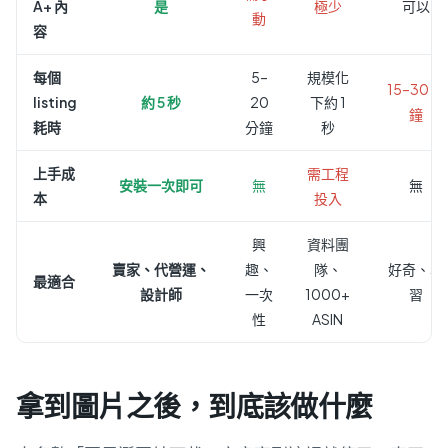
A+ 內
是
極少
可以
動
容
每個
5–
規模化
15–30 分
listing
約 5 秒
20
下約 1
鐘
耗時
分鐘
秒
上手成
需工程
安裝一次即可
無
無
本
投入
興
資料團
賣家、代營運、
趣、
隊、
好奇、學
最適合
設計師
一次
1000+
習
性
ASIN
拿到圖片之後，到底該做什麼