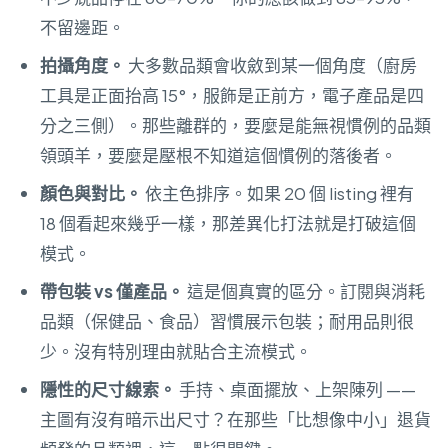
不留邊距。
拍攝角度。
大多數品類會收斂到某一個角度（廚房
工具是正面抬高 15°，服飾是正前方，電子產品是四
分之三側）。那些離群的，要麼是能無視慣例的品類
領頭羊，要麼是壓根不知道這個慣例的落後者。
顏色與對比。
依主色排序。如果 20 個 listing 裡有
18 個看起來幾乎一樣，那差異化打法就是打破這個
模式。
帶包裝 vs 僅產品。
這是個真實的區分。訂閱與消耗
品類（保健品、食品）習慣展示包裝；耐用品則很
少。沒有特別理由就貼合主流模式。
隱性的尺寸線索。
手持、桌面擺放、上架陳列 ——
主圖有沒有暗示出尺寸？在那些「比想像中小」退貨