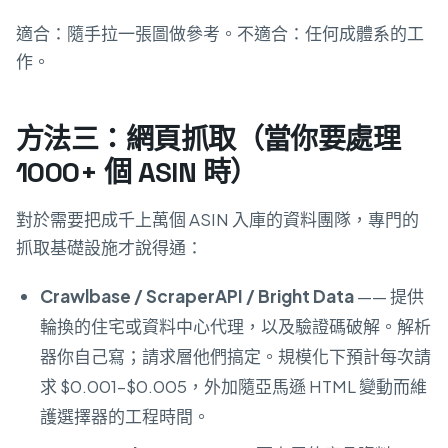
適合：隨手拉一張圖做參考。不適合：任何成體系的工
作。
方法三：網頁抓取（當你要處理
1000+ 個 ASIN 時）
對於需要把成千上萬個 ASIN 入庫的資料團隊，專門的
抓取基礎設施才說得通：
Crawlbase / ScraperAPI / Bright Data
—— 提供
輪換的住宅或資料中心代理，以及驗證碼破解。解析
器你自己寫；請求層他們搞定。規模化下預計每次請
求 $0.001–$0.005，外加隨亞馬遜 HTML 變動而維
護選擇器的工程時間。