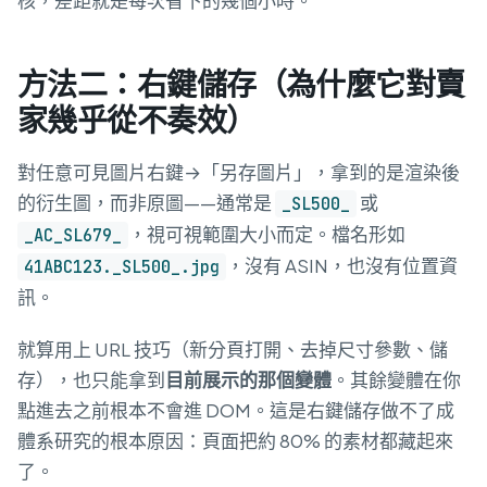
核，差距就是每次省下的幾個小時。
方法二：右鍵儲存（為什麼它對賣
家幾乎從不奏效）
對任意可見圖片右鍵→「另存圖片」，拿到的是渲染後
的衍生圖，而非原圖——通常是
或
_SL500_
，視可視範圍大小而定。檔名形如
_AC_SL679_
，沒有 ASIN，也沒有位置資
41ABC123._SL500_.jpg
訊。
就算用上 URL 技巧（新分頁打開、去掉尺寸參數、儲
存），也只能拿到
目前展示的那個變體
。其餘變體在你
點進去之前根本不會進 DOM。這是右鍵儲存做不了成
體系研究的根本原因：頁面把約 80% 的素材都藏起來
了。