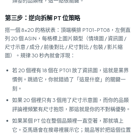
頻發的品類裡，這一點很關鍵。
第三步：逆向拆解 PT 位策略
搭一個 8×20 的格狀表：頂端橫排 PT01–PT08，左側直
列 20 個 ASIN，每格標上圖片類型（情境圖 / 資訊圖 /
尺寸示意 / 成分 / 前後對比 / 尺寸對比 / 包裝 / 影片縮
圖）。規律 30 秒內就會浮現：
若 20 個裡有 18 個在 PT01 放了資訊圖，這就是業界
慣例。跳過它，你就錯過了「這是什麼」的關鍵一
刻。
如果 20 個裡只有 3 個用了尺寸示意圖，而你的品類
評論裡頻繁有尺寸抱怨，那這就是你的不對稱優勢。
如果某個 PT 位在整個品類裡一直空著，那就填上
它。亞馬遜會在搜尋裡展示它；競品等於把這個位置