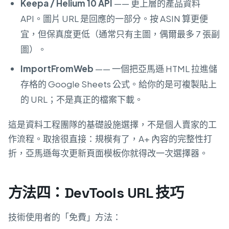
Keepa / Helium 10 API
—— 更上層的產品資料
API。圖片 URL 是回應的一部分。按 ASIN 算更便
宜，但保真度更低（通常只有主圖，偶爾最多 7 張副
圖）。
ImportFromWeb
—— 一個把亞馬遜 HTML 拉進儲
存格的 Google Sheets 公式。給你的是可複製貼上
的 URL；不是真正的檔案下載。
這是資料工程團隊的基礎設施選擇，不是個人賣家的工
作流程。取捨很直接：規模有了，A+ 內容的完整性打
折，亞馬遜每次更新頁面模板你就得改一次選擇器。
方法四：DevTools URL 技巧
技術使用者的「免費」方法：