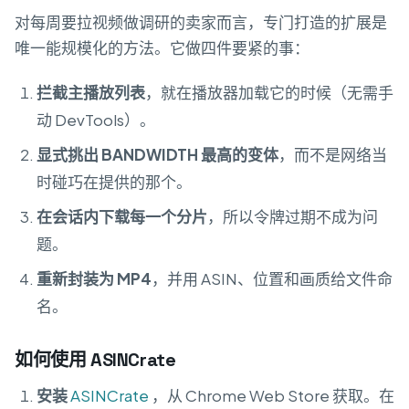
对每周要拉视频做调研的卖家而言，专门打造的扩展是
唯一能规模化的方法。它做四件要紧的事：
拦截主播放列表
，就在播放器加载它的时候（无需手
动 DevTools）。
显式挑出 BANDWIDTH 最高的变体
，而不是网络当
时碰巧在提供的那个。
在会话内下载每一个分片
，所以令牌过期不成为问
题。
重新封装为 MP4
，并用 ASIN、位置和画质给文件命
名。
如何使用 ASINCrate
安装
ASINCrate
，从 Chrome Web Store 获取。在