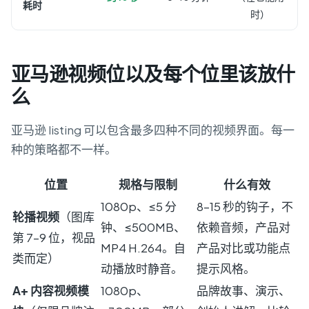
耗时
时）
亚马逊视频位以及每个位里该放什
么
亚马逊 listing 可以包含最多四种不同的视频界面。每一
种的策略都不一样。
位置
规格与限制
什么有效
1080p、≤5 分
8–15 秒的钩子，不
轮播视频
（图库
钟、≤500MB、
依赖音频，产品对
第 7–9 位，视品
MP4 H.264。自
产品对比或功能点
类而定）
动播放时静音。
提示风格。
A+ 内容视频模
1080p、
品牌故事、演示、