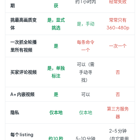
约 1 小时内
经常失败
期
获
挑最高画质变
是，显式
常常只有
是，手动
体
挑选
360–480p
一次抓全轮播
每条命令
是
一次一个
里所有视频
一个
可以（需
是，单独
买家评论视频
手动寻
否
标注
找）
A+ 内嵌视频
是
可以
否
第三方服务
隐私
仅本地
仅本地
器
2–5 分钟
每个 listing
约 10 秒
5–10 分钟
（在它能用