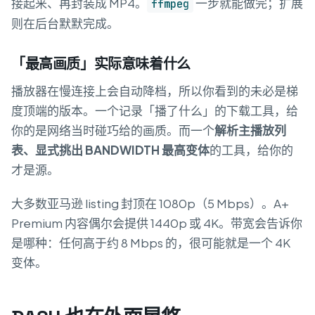
接起来、再封装成 MP4。
一步就能做完；扩展
ffmpeg
则在后台默默完成。
「最高画质」实际意味着什么
播放器在慢连接上会自动降档，所以你看到的未必是梯
度顶端的版本。一个记录「播了什么」的下载工具，给
你的是网络当时碰巧给的画质。而一个
解析主播放列
表、显式挑出 BANDWIDTH 最高变体
的工具，给你的
才是源。
大多数亚马逊 listing 封顶在 1080p（5 Mbps）。A+
Premium 内容偶尔会提供 1440p 或 4K。带宽会告诉你
是哪种：任何高于约 8 Mbps 的，很可能就是一个 4K
变体。