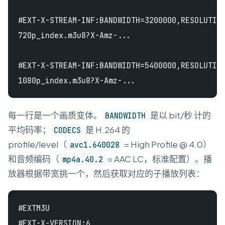
#EXT-X-STREAM-INF:BANDWIDTH=3200000,RESOLUTION
720p_index.m3u8?X-Amz-...

#EXT-X-STREAM-INF:BANDWIDTH=5400000,RESOLUTION
每一行是一个画质变体。
是以 bit/秒 计的
BANDWIDTH
平均码率；
是 H.264 的
CODECS
profile/level（
= High Profile @ 4.0）
avc1.640028
和音频编码（
= AAC LC，标准配置）。播
mp4a.40.2
放器根据带宽挑一个，然后获取对应的子播放列表：
#EXTM3U

#EXT-X-VERSION:6
