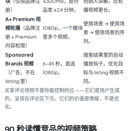
块
（仅限品牌注
≤300MB，部分
创始人讲解，比轮
册）
品类 ≤24 分钟。
播视频更长。
A+ Premium 视
使用场景 → 使用场
频轮播
（品牌注
1080p，一个模块
景 → 使用场景的序
册 + Premium
里多个视频。
列。
内容权限）
Sponsored
搜索结果里的自动
Brands 视频
6–45 秒，首选
播放钩子。优化目
（广告，不在
1080p。
标与 listing 视频不
listing 里）
同。
买家评论视频不是你能控制的位 —— 它们是用户生成
的，呈现在评论区下方。它们的价值是情报，不是优
化。
90 秒读懂竞品的视频策略