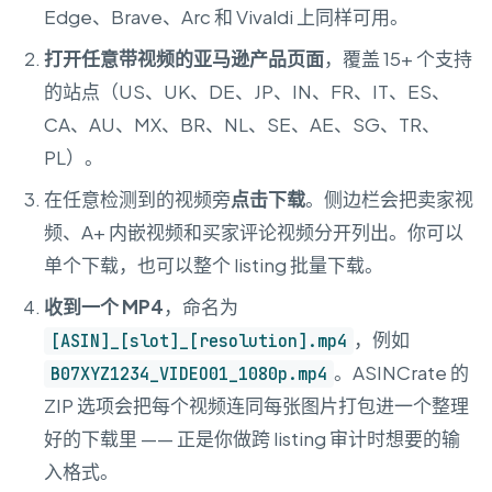
Edge、Brave、Arc 和 Vivaldi 上同样可用。
打开任意带视频的亚马逊产品页面
，覆盖 15+ 个支持
的站点（US、UK、DE、JP、IN、FR、IT、ES、
CA、AU、MX、BR、NL、SE、AE、SG、TR、
PL）。
在任意检测到的视频旁
点击下载
。侧边栏会把卖家视
频、A+ 内嵌视频和买家评论视频分开列出。你可以
单个下载，也可以整个 listing 批量下载。
收到一个 MP4
，命名为
，例如
[ASIN]_[slot]_[resolution].mp4
。ASINCrate 的
B07XYZ1234_VIDEO01_1080p.mp4
ZIP 选项会把每个视频连同每张图片打包进一个整理
好的下载里 —— 正是你做跨 listing 审计时想要的输
入格式。