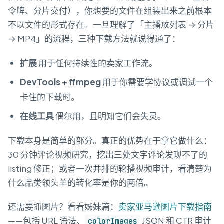
令牌、分片交付），你想要的文件在组装出来之前根本
不以文件的形式存在。一旦理解了「主播放列表 → 分片
→ MP4」的流程，三种下载方法就说得通了：
扩展
用于任何持续性的卖家工作流。
DevTools + ffmpeg
用于你需要学协议或调试一个
卡住的下载时。
在线工具
偶尔用，且明知它们会失灵。
下载本身是简单的部分。真正的优势在于拿它做什么：
30 分钟评论视频研究，挖出三处文字评论发现不了的
listing 修正；或者一次并排的轮播视频审计，看清楚为
什么品类领头羊的转化率是你的两倍。
还需要抓图片？看看姊妹篇：
卖家亚马逊图片下载指南
——包括 URL 语法、
JSON 和 CTR 审计
colorImages