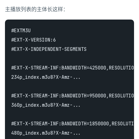
主播放列表的主体长这样：
#EXTM3U

#EXT-X-VERSION:6

#EXT-X-INDEPENDENT-SEGMENTS

#EXT-X-STREAM-INF:BANDWIDTH=425000,RESOLUTION=
234p_index.m3u8?X-Amz-...

#EXT-X-STREAM-INF:BANDWIDTH=950000,RESOLUTION=
360p_index.m3u8?X-Amz-...

#EXT-X-STREAM-INF:BANDWIDTH=1850000,RESOLUTION
480p_index.m3u8?X-Amz-...
