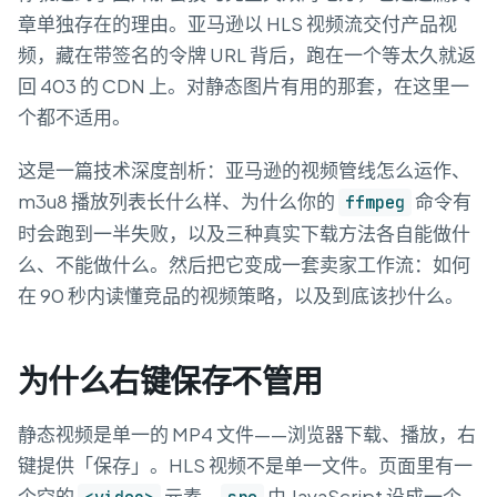
章单独存在的理由。亚马逊以 HLS 视频流交付产品视
频，藏在带签名的令牌 URL 背后，跑在一个等太久就返
回 403 的 CDN 上。对静态图片有用的那套，在这里一
个都不适用。
这是一篇技术深度剖析：亚马逊的视频管线怎么运作、
m3u8 播放列表长什么样、为什么你的
命令有
ffmpeg
时会跑到一半失败，以及三种真实下载方法各自能做什
么、不能做什么。然后把它变成一套卖家工作流：如何
在 90 秒内读懂竞品的视频策略，以及到底该抄什么。
为什么右键保存不管用
静态视频是单一的 MP4 文件——浏览器下载、播放，右
键提供「保存」。HLS 视频不是单一文件。页面里有一
个空的
元素，
由 JavaScript 设成一个