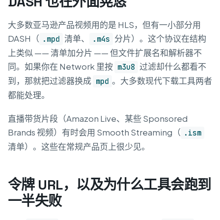
DASH 也在外面晃悠
大多数亚马逊产品视频用的是 HLS，但有一小部分用
DASH（
清单、
分片）。这个协议在结构
.mpd
.m4s
上类似 —— 清单加分片 —— 但文件扩展名和解析器不
同。如果你在 Network 里按
过滤却什么都看不
m3u8
到，那就把过滤器换成
。大多数现代下载工具两者
mpd
都能处理。
直播带货片段（Amazon Live、某些 Sponsored
Brands 视频）有时会用 Smooth Streaming（
.ism
清单）。这些在常规产品页上很少见。
令牌 URL，以及为什么工具会跑到
一半失败