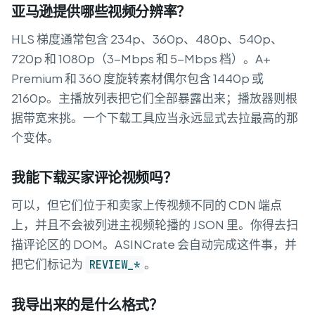
亚马逊提供哪些视频分辨率？
HLS 梯度通常包含 234p、360p、480p、540p、
720p 和 1080p（3-Mbps 和 5-Mbps 档）。A+
Premium 和 360 度旋转素材偶尔包含 1440p 或
2160p。主播放列表把它们全部暴露出来；播放器则根
据带宽来挑。一个下载工具应当永远显式去拉最高的那
个变体。
我能下载买家评论视频吗？
可以，但它们位于和卖家上传视频不同的 CDN 端点
上，并且不会被列进主视频轮播的 JSON 里。你得去扫
描评论区的 DOM。ASINCrate 会自动完成这件事，并
把它们标记为
。
REVIEW_*
我导出来的是什么格式？