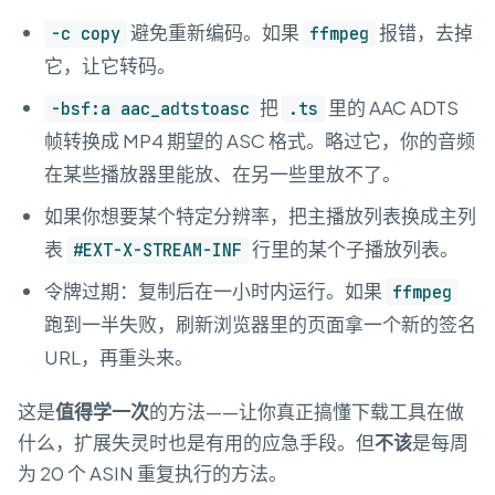
避免重新编码。如果
报错，去掉
-c copy
ffmpeg
它，让它转码。
把
里的 AAC ADTS
-bsf:a aac_adtstoasc
.ts
帧转换成 MP4 期望的 ASC 格式。略过它，你的音频
在某些播放器里能放、在另一些里放不了。
如果你想要某个特定分辨率，把主播放列表换成主列
表
行里的某个子播放列表。
#EXT-X-STREAM-INF
令牌过期：复制后在一小时内运行。如果
ffmpeg
跑到一半失败，刷新浏览器里的页面拿一个新的签名
URL，再重头来。
这是
值得学一次
的方法——让你真正搞懂下载工具在做
什么，扩展失灵时也是有用的应急手段。但
不该
是每周
为 20 个 ASIN 重复执行的方法。