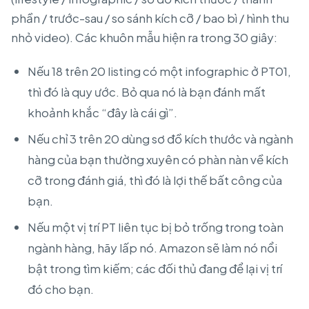
phần / trước-sau / so sánh kích cỡ / bao bì / hình thu
nhỏ video). Các khuôn mẫu hiện ra trong 30 giây:
Nếu 18 trên 20 listing có một infographic ở PT01,
thì đó là quy ước. Bỏ qua nó là bạn đánh mất
khoảnh khắc “đây là cái gì”.
Nếu chỉ 3 trên 20 dùng sơ đồ kích thước và ngành
hàng của bạn thường xuyên có phàn nàn về kích
cỡ trong đánh giá, thì đó là lợi thế bất công của
bạn.
Nếu một vị trí PT liên tục bị bỏ trống trong toàn
ngành hàng, hãy lấp nó. Amazon sẽ làm nó nổi
bật trong tìm kiếm; các đối thủ đang để lại vị trí
đó cho bạn.