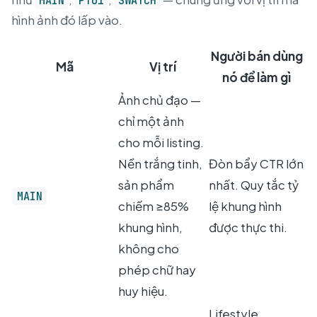
MAIN
PT01
SWATCH
hình ảnh đó lấp vào.
Người bán dùng
Mã
Vị trí
nó để làm gì
Ảnh chủ đạo —
chỉ một ảnh
cho mỗi listing.
Nền trắng tinh,
Đòn bẩy CTR lớn
sản phẩm
nhất. Quy tắc tỷ
MAIN
chiếm ≥85%
lệ khung hình
khung hình,
được thực thi.
không cho
phép chữ hay
huy hiệu.
Lifestyle,