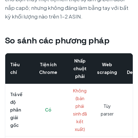
nắp capô; nhưng không đáng làm bằng tay với bất
kỳ khối lượng nào trên 1–2 ASIN.
So sánh các phương pháp
Nhấp
Tiêu
Tiện ích
Web
M
chuột
chí
Chrome
scraping
DevT
phải
Không
Trả về
(bản
độ
phái
Tùy
phân
Có
C
sinh đã
parser
giải
kết
gốc
xuất)