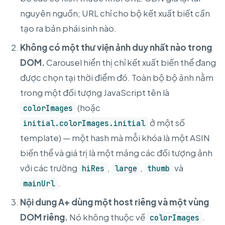
nguyên nguồn; URL chỉ cho bộ kết xuất biết cần
tạo ra bản phái sinh nào.
Không có một thư viện ảnh duy nhất nào trong
DOM.
Carousel hiển thị chỉ kết xuất biến thể đang
được chọn tại thời điểm đó. Toàn bộ bộ ảnh nằm
trong một đối tượng JavaScript tên là
(hoặc
colorImages
ở một số
initial.colorImages.initial
template) — một hash mà mỗi khóa là một ASIN
biến thể và giá trị là một mảng các đối tượng ảnh
với các trường
,
,
và
hiRes
large
thumb
.
mainUrl
Nội dung A+ dùng một host riêng và một vùng
DOM riêng.
Nó không thuộc về
.
colorImages