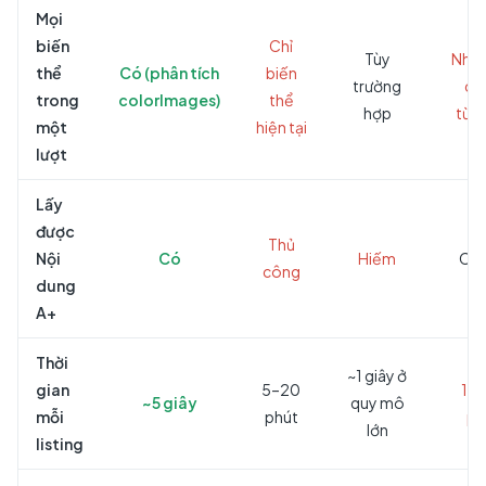
Mọi
biến
Chỉ
Tùy
Nhấp
thể
Có (phân tích
biến
trường
cô
trong
colorImages)
thể
hợp
từng
một
hiện tại
lượt
Lấy
được
Thủ
Nội
Có
Hiếm
Có 
công
dung
A+
Thời
~1 giây ở
gian
5–20
15
~5 giây
quy mô
mỗi
phút
ph
lớn
listing