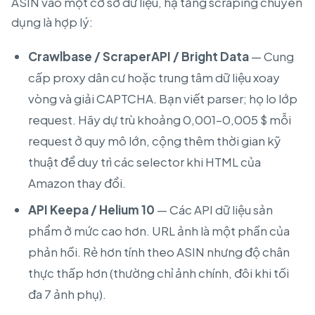
ASIN vào một cơ sở dữ liệu, hạ tầng scraping chuyên
dụng là hợp lý:
Crawlbase / ScraperAPI / Bright Data
— Cung
cấp proxy dân cư hoặc trung tâm dữ liệu xoay
vòng và giải CAPTCHA. Bạn viết parser; họ lo lớp
request. Hãy dự trù khoảng 0,001–0,005 $ mỗi
request ở quy mô lớn, cộng thêm thời gian kỹ
thuật để duy trì các selector khi HTML của
Amazon thay đổi.
API Keepa / Helium 10
— Các API dữ liệu sản
phẩm ở mức cao hơn. URL ảnh là một phần của
phản hồi. Rẻ hơn tính theo ASIN nhưng độ chân
thực thấp hơn (thường chỉ ảnh chính, đôi khi tối
đa 7 ảnh phụ).