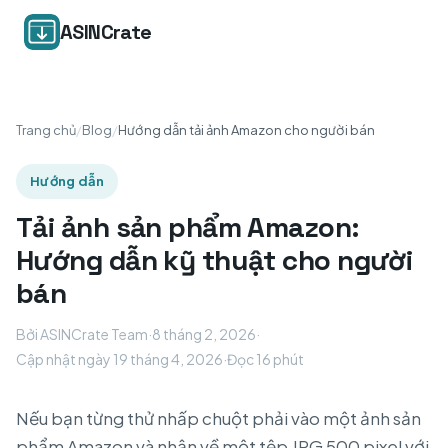
ASINCrate
Trang chủ
/
Blog
/
Hướng dẫn tải ảnh Amazon cho người bán
Hướng dẫn
Tải ảnh sản phẩm Amazon:
Hướng dẫn kỹ thuật cho người
bán
Bởi ASINCrate Team
·
8 tháng 2, 2026
·
Cập nhật ngày 19 tháng 4, 2026
·
Đọc 16 phút
Nếu bạn từng thử nhấp chuột phải vào một ảnh sản
phẩm Amazon và nhận về một tệp JPG 500 pixel với