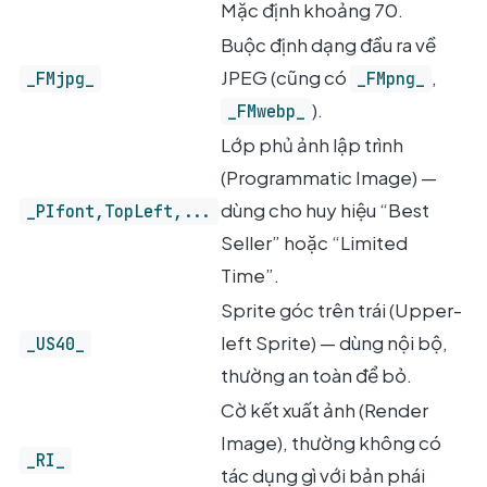
Mặc định khoảng 70.
Buộc định dạng đầu ra về
JPEG (cũng có
,
_FMjpg_
_FMpng_
).
_FMwebp_
Lớp phủ ảnh lập trình
(Programmatic Image) —
dùng cho huy hiệu “Best
_PIfont,TopLeft,...
Seller” hoặc “Limited
Time”.
Sprite góc trên trái (Upper-
left Sprite) — dùng nội bộ,
_US40_
thường an toàn để bỏ.
Cờ kết xuất ảnh (Render
Image), thường không có
_RI_
tác dụng gì với bản phái