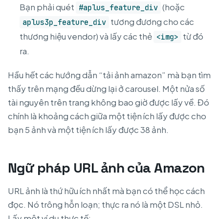
Bạn phải quét
(hoặc
#aplus_feature_div
tương đương cho các
aplus3p_feature_div
thương hiệu vendor) và lấy các thẻ
từ đó
<img>
ra.
Hầu hết các hướng dẫn “tải ảnh amazon” mà bạn tìm
thấy trên mạng đều dừng lại ở carousel. Một nửa số
tài nguyên trên trang không bao giờ được lấy về. Đó
chính là khoảng cách giữa một tiện ích lấy được cho
bạn 5 ảnh và một tiện ích lấy được 38 ảnh.
Ngữ pháp URL ảnh của Amazon
URL ảnh là thứ hữu ích nhất mà bạn có thể học cách
đọc. Nó trông hỗn loạn; thực ra nó là một DSL nhỏ.
Lấy một ví dụ thực tế: