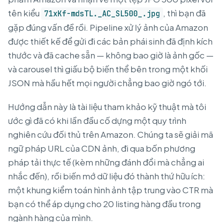
tên kiểu
, thì bạn đã
71xKf-mdsTL._AC_SL500_.jpg
gặp đúng vấn đề rồi. Pipeline xử lý ảnh của Amazon
được thiết kế để gửi đi các bản phái sinh đã định kích
thước và đã cache sẵn — không bao giờ là ảnh gốc —
và carousel thì giấu bộ biến thể bên trong một khối
JSON mà hầu hết mọi người chẳng bao giờ ngó tới.
Hướng dẫn này là tài liệu tham khảo kỹ thuật mà tôi
ước gì đã có khi lần đầu cố dựng một quy trình
nghiên cứu đối thủ trên Amazon. Chúng ta sẽ giải mã
ngữ pháp URL của CDN ảnh, đi qua bốn phương
pháp tải thực tế (kèm những đánh đổi mà chẳng ai
nhắc đến), rồi biến mớ dữ liệu đó thành thứ hữu ích:
một khung kiểm toán hình ảnh tập trung vào CTR mà
bạn có thể áp dụng cho 20 listing hàng đầu trong
ngành hàng của mình.