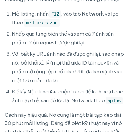
Mở listing, nhấn
, vào tab
Network
và lọc
F12
theo
.
media-amazon
Nhấp qua từng biến thể và xem cả 7 ảnh sản
phẩm. Mỗi request được ghi lại.
Với bất kỳ URL ảnh nào đã được ghi lại, sao chép
nó, bỏ khối xử lý (mọi thứ giữa ID tài nguyên và
phần mở rộng tệp), rồi dán URL đã làm sạch vào
một tab mới. Lưu lại.
Để lấy Nội dung A+, cuộn trang để kích hoạt các
ảnh nạp trễ, sau đó lọc lại Network theo
.
aplus
Cách này hiệu quả. Nó cũng là một bài tập kéo dài
30 phút mỗi listing. Đáng để biết kỹ thuật này vì nó
cho bạn thấy một tiện ích thực sự làm gì bên dưới