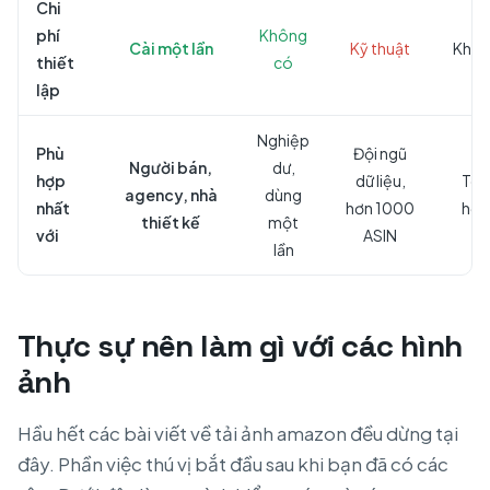
Chi
phí
Không
Cài một lần
Kỹ thuật
Khôn
thiết
có
lập
Nghiệp
Phù
Đội ngũ
Người bán,
dư,
hợp
dữ liệu,
Tò 
agency, nhà
dùng
nhất
hơn 1000
học
thiết kế
một
với
ASIN
lần
Thực sự nên làm gì với các hình
ảnh
Hầu hết các bài viết về tải ảnh amazon đều dừng tại
đây. Phần việc thú vị bắt đầu sau khi bạn đã có các