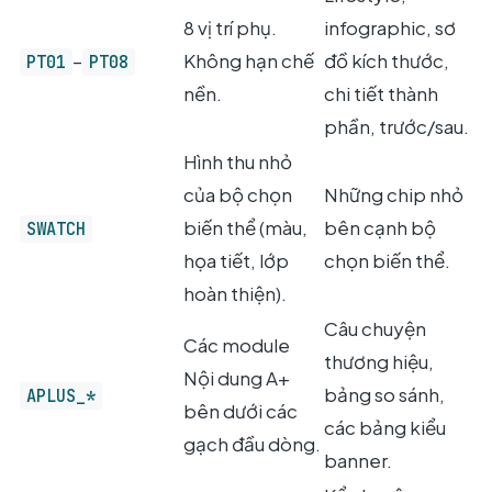
8 vị trí phụ.
infographic, sơ
–
Không hạn chế
đồ kích thước,
PT01
PT08
nền.
chi tiết thành
phần, trước/sau.
Hình thu nhỏ
của bộ chọn
Những chip nhỏ
biến thể (màu,
bên cạnh bộ
SWATCH
họa tiết, lớp
chọn biến thể.
hoàn thiện).
Câu chuyện
Các module
thương hiệu,
Nội dung A+
bảng so sánh,
APLUS_*
bên dưới các
các bảng kiểu
gạch đầu dòng.
banner.