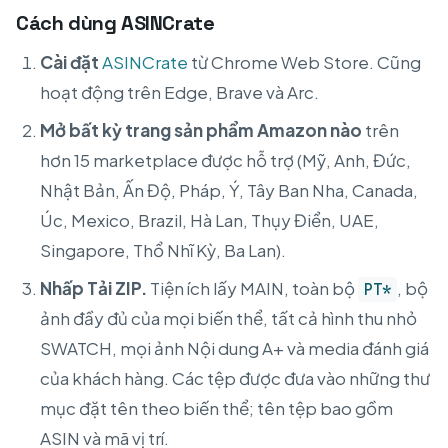
Cách dùng ASINCrate
Cài đặt
ASINCrate
từ Chrome Web Store. Cũng
hoạt động trên Edge, Brave và Arc.
Mở bất kỳ trang sản phẩm Amazon nào
trên
hơn 15 marketplace được hỗ trợ (Mỹ, Anh, Đức,
Nhật Bản, Ấn Độ, Pháp, Ý, Tây Ban Nha, Canada,
Úc, Mexico, Brazil, Hà Lan, Thụy Điển, UAE,
Singapore, Thổ Nhĩ Kỳ, Ba Lan).
Nhấp Tải ZIP.
Tiện ích lấy MAIN, toàn bộ
, bộ
PT*
ảnh đầy đủ của mọi biến thể, tất cả hình thu nhỏ
SWATCH, mọi ảnh Nội dung A+ và media đánh giá
của khách hàng. Các tệp được đưa vào những thư
mục đặt tên theo biến thể; tên tệp bao gồm
ASIN và mã vị trí.