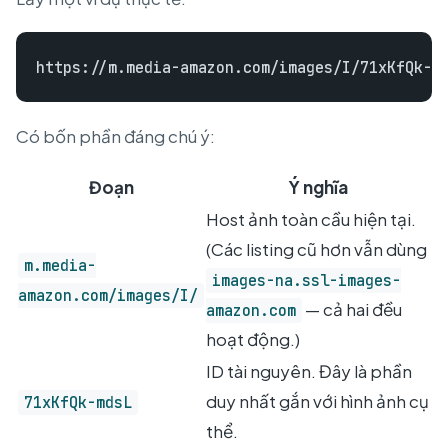
Có bốn phần đáng chú ý:
Đoạn
Ý nghĩa
Host ảnh toàn cầu hiện tại.
(Các listing cũ hơn vẫn dùng
m.media-
images-na.ssl-images-
amazon.com/images/I/
— cả hai đều
amazon.com
hoạt động.)
ID tài nguyên. Đây là phần
duy nhất gắn với hình ảnh cụ
71xKfQk-mdsL
thể.