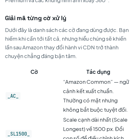
Premium và các khung hình ảnh xoay 360°.
Giải mã từng cờ xử lý
Dưới đây là danh sách các cờ đang dùng được. Bạn
hiếm khi cần tới tất cả, nhưng hiểu chúng sẽ khiến
lần sau Amazon thay đổi hành vi CDN trở thành
chuyện chẳng đáng bận tâm.
Cờ
Tác dụng
“Amazon Common” — ngữ
cảnh kết xuất chuẩn.
_AC_
Thường có mặt nhưng
không bắt buộc tuyệt đối.
Scale cạnh dài nhất (Scale
Longest) về 1500 px. Đổi
_SL1500_
con số để điều chỉnh kích