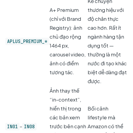
Kể chuyện
A+ Premium
thương hiệu với
(chỉ với Brand
độ chân thực
Registry): ảnh
cao hơn. Rất ít
chủ đạo rộng
ngành hàng tận
APLUS_PREMIUM_*
1464 px,
dụng tốt —
carousel video,
thường là một
ảnh có điểm
nước đi tạo khác
tương tác.
biệt dễ dàng đạt
được.
Ảnh thay thế
“in-context”,
hiển thị trong
Bối cảnh
các bản xem
lifestyle mà
–
trước bên cạnh
Amazon có thể
IN01
IN08