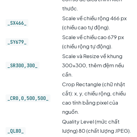
thước.
Scale về chiều rộng 466 px
_SX466_
(chiều cao tự động).
Scale về chiều cao 679 px
_SY679_
(chiều rộng tự động).
Scale và Resize về khung
300×300, thêm đệm nếu
_SR300,300_
cần.
Crop Rectangle (chữ nhật
cắt): x, y, chiều rộng, chiều
_CR0,0,500,500_
cao tính bằng pixel của
nguồn.
Quality Level (mức chất
lượng) 80 (chất lượng JPEG).
_QL80_