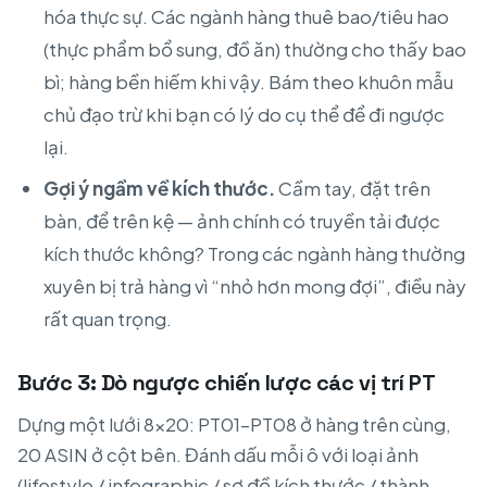
hóa thực sự. Các ngành hàng thuê bao/tiêu hao
(thực phẩm bổ sung, đồ ăn) thường cho thấy bao
bì; hàng bền hiếm khi vậy. Bám theo khuôn mẫu
chủ đạo trừ khi bạn có lý do cụ thể để đi ngược
lại.
Gợi ý ngầm về kích thước.
Cầm tay, đặt trên
bàn, để trên kệ — ảnh chính có truyền tải được
kích thước không? Trong các ngành hàng thường
xuyên bị trả hàng vì “nhỏ hơn mong đợi”, điều này
rất quan trọng.
Bước 3: Dò ngược chiến lược các vị trí PT
Dựng một lưới 8×20: PT01–PT08 ở hàng trên cùng,
20 ASIN ở cột bên. Đánh dấu mỗi ô với loại ảnh
(lifestyle / infographic / sơ đồ kích thước / thành