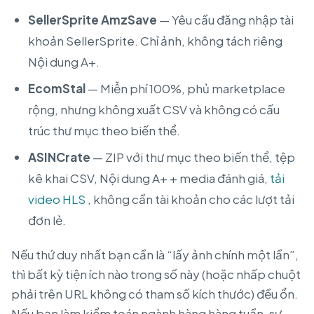
SellerSprite AmzSave
— Yêu cầu đăng nhập tài
khoản SellerSprite. Chỉ ảnh, không tách riêng
Nội dung A+.
EcomStal
— Miễn phí 100%, phủ marketplace
rộng, nhưng không xuất CSV và không có cấu
trúc thư mục theo biến thể.
ASINCrate
— ZIP với thư mục theo biến thể, tệp
kê khai CSV, Nội dung A+ + media đánh giá,
tải
video HLS
, không cần tài khoản cho các lượt tải
đơn lẻ.
Nếu thứ duy nhất bạn cần là “lấy ảnh chính một lần”,
thì bất kỳ tiện ích nào trong số này (hoặc nhấp chuột
phải trên URL không có tham số kích thước) đều ổn.
Nếu bạn làm kiểm toán ngành hàng hàng tuần, sự