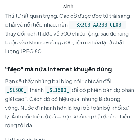
sinh.
Thứ tự rất quan trọng. Các cờ được đọc từ trái sang
phải và nối tiếp nhau, nên
._SX300_AA300_QL80_
thay đổi kích thước về 300 chiều rộng, sau đó ràng
buộc vào khung vuông 300, rồi mã hóa lại ở chất
lượng JPEG 80.
“Mẹo” mà nửa Internet khuyên dùng
Bạn sẽ thấy những bài blog nói “chỉ cần đổi
thành
để có phiên bản độ phân
_SL500_
_SL1500_
giải cao”. Cách đó có hiệu quả, nhưng là đường
vòng. Nước đi nhanh hơn là loại bỏ toàn bộ khối xử
lý. Ảnh gốc luôn ở đó — bạn không phải đoán chiều
rộng tối đa.