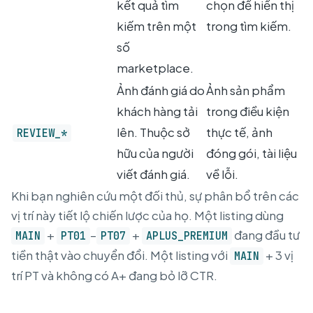
kết quả tìm
chọn để hiển thị
kiếm trên một
trong tìm kiếm.
số
marketplace.
Ảnh đánh giá do
Ảnh sản phẩm
khách hàng tải
trong điều kiện
lên. Thuộc sở
thực tế, ảnh
REVIEW_*
hữu của người
đóng gói, tài liệu
viết đánh giá.
về lỗi.
Khi bạn nghiên cứu một đối thủ, sự phân bổ trên các
vị trí này tiết lộ chiến lược của họ. Một listing dùng
+
–
+
đang đầu tư
MAIN
PT01
PT07
APLUS_PREMIUM
tiền thật vào chuyển đổi. Một listing với
+ 3 vị
MAIN
trí PT và không có A+ đang bỏ lỡ CTR.