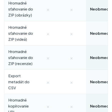
Hromadné
×
×
sťahovanie do
Neobmedz
ZIP (obrázky)
Hromadné
×
×
sťahovanie do
Neobmedz
ZIP (videá)
Hromadné
×
×
sťahovanie do
Neobmedz
ZIP (recenzie)
Export
×
×
metadát do
Neobmedz
CSV
Hromadné
×
×
kopírovanie
Neobmedz
URL