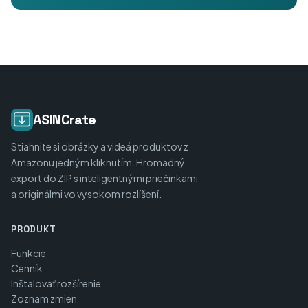
ASINCrate
Stiahnite si obrázky a videá produktov z
Amazonu jedným kliknutím. Hromadný
export do ZIP s inteligentnými priečinkami
a originálmi vo vysokom rozlíšení.
PRODUKT
Funkcie
Cenník
Inštalovať rozšírenie
Zoznam zmien