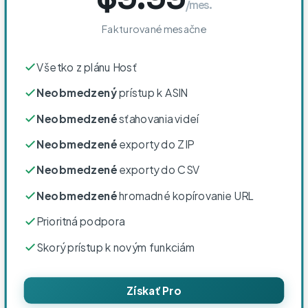
/mes.
Fakturované mesačne
Všetko z plánu Hosť
Neobmedzený
prístup k ASIN
Neobmedzené
sťahovania videí
Neobmedzené
exporty do ZIP
Neobmedzené
exporty do CSV
Neobmedzené
hromadné kopírovanie URL
Prioritná podpora
Skorý prístup k novým funkciám
Získať Pro