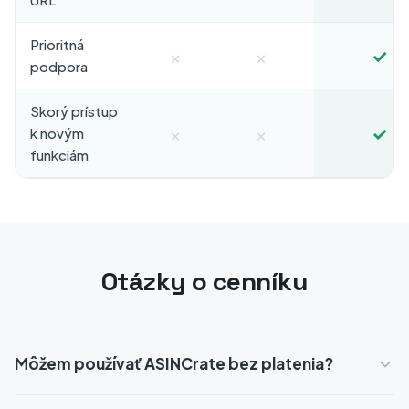
Prioritná
×
×
✓
podpora
Skorý prístup
×
×
✓
k novým
funkciám
Otázky o cenníku
Môžem používať ASINCrate bez platenia?