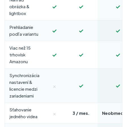
✓
✓
✓
obrázka &
lightbox
Prehliadanie
✓
✓
✓
podľa variantu
Viac než 15
✓
✓
✓
trhovísk
Amazonu
Synchronizácia
nastavení &
×
✓
✓
licencie medzi
zariadeniami
Sťahovanie
×
3 / mes.
Neobmedz
jedného videa