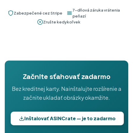
7-dňová záruka vrátenia
Zabezpečené cez Stripe
peňazí
Zrušte kedykoľvek
Začnite sťahovať zadarmo
Bez kreditnej karty. Nainštalujte rozšírenie a
začnite ukladať obrázky okamžite.
Inštalovať ASINCrate — je to zadarmo