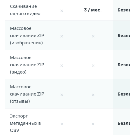
Скачивание
×
3 / мес.
Безли
одного видео
Массовое
×
×
скачивание ZIP
Безли
(изображения)
Массовое
×
×
скачивание ZIP
Безли
(видео)
Массовое
×
×
скачивание ZIP
Безли
(отзывы)
Экспорт
×
×
метаданных в
Безли
CSV