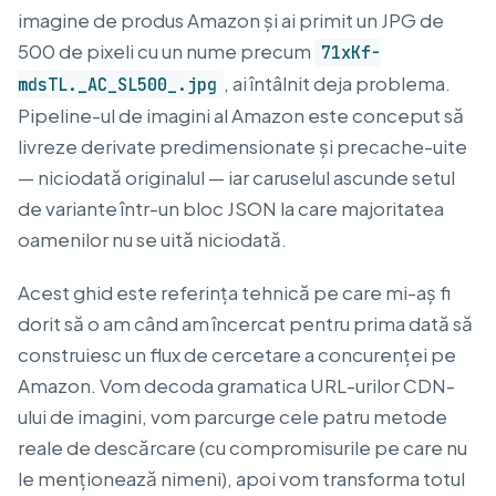
imagine de produs Amazon și ai primit un JPG de
500 de pixeli cu un nume precum
71xKf-
, ai întâlnit deja problema.
mdsTL._AC_SL500_.jpg
Pipeline-ul de imagini al Amazon este conceput să
livreze derivate predimensionate și precache-uite
— niciodată originalul — iar caruselul ascunde setul
de variante într-un bloc JSON la care majoritatea
oamenilor nu se uită niciodată.
Acest ghid este referința tehnică pe care mi-aș fi
dorit să o am când am încercat pentru prima dată să
construiesc un flux de cercetare a concurenței pe
Amazon. Vom decoda gramatica URL-urilor CDN-
ului de imagini, vom parcurge cele patru metode
reale de descărcare (cu compromisurile pe care nu
le menționează nimeni), apoi vom transforma totul