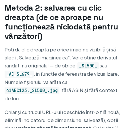
Metoda 2: salvarea cu clic
dreapta (de ce aproape nu
funcționează niciodată pentru
vânzători)
Poți da clic dreapta pe orice imagine vizibilă și să
alegi „Salvează imaginea ca”. Vei obține derivatul
randat, nu originalul — de obicei
sau
_SL500_
, în funcție de fereastra de vizualizare.
_AC_SL679_
Numele fișierului va arăta ca
, fără ASIN și fără context
41ABC123._SL500_.jpg
de loc.
Chiar și cu trucul URL-ului (deschide într-o filă nouă,
elimină indicatorul de dimensiune, salvează), obții