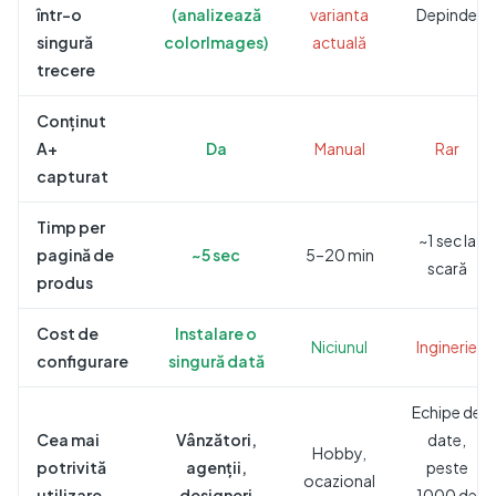
într-o
(analizează
varianta
Depinde
singură
colorImages)
actuală
trecere
Conținut
A+
Da
Manual
Rar
capturat
Timp per
~1 sec la
pagină de
~5 sec
5–20 min
scară
produs
Cost de
Instalare o
Niciunul
Inginerie
configurare
singură dată
Echipe de
Cea mai
Vânzători,
date,
Hobby,
potrivită
agenții,
peste
ocazional
utilizare
designeri
1000 de