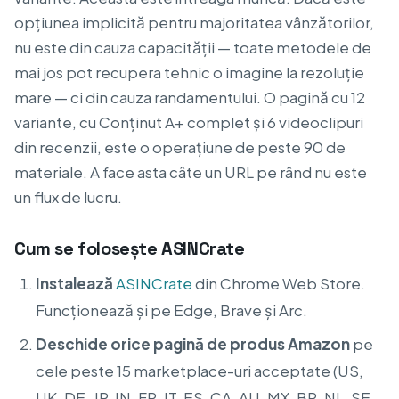
opțiunea implicită pentru majoritatea vânzătorilor,
nu este din cauza capacității — toate metodele de
mai jos pot recupera tehnic o imagine la rezoluție
mare — ci din cauza randamentului. O pagină cu 12
variante, cu Conținut A+ complet și 6 videoclipuri
din recenzii, este o operațiune de peste 90 de
materiale. A face asta câte un URL pe rând nu este
un flux de lucru.
Cum se folosește ASINCrate
Instalează
ASINCrate
din Chrome Web Store.
Funcționează și pe Edge, Brave și Arc.
Deschide orice pagină de produs Amazon
pe
cele peste 15 marketplace-uri acceptate (US,
UK, DE, JP, IN, FR, IT, ES, CA, AU, MX, BR, NL, SE,