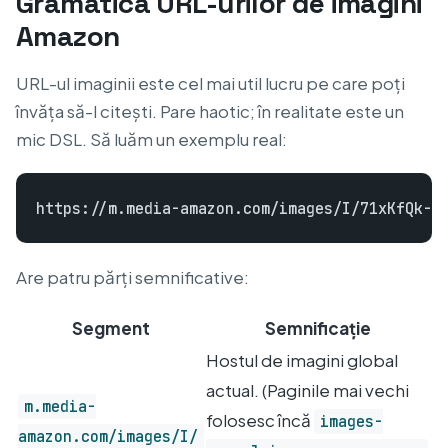
Gramatica URL-urilor de imagini
Amazon
URL-ul imaginii este cel mai util lucru pe care poți
învăța să-l citești. Pare haotic; în realitate este un
mic DSL. Să luăm un exemplu real:
Are patru părți semnificative:
Segment
Semnificație
Hostul de imagini global
actual. (Paginile mai vechi
m.media-
folosesc încă
images-
amazon.com/images/I/