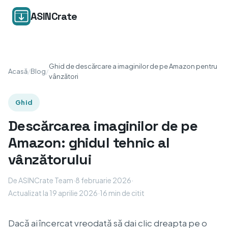
ASINCrate
Ghid de descărcare a imaginilor de pe Amazon pentru
Acasă
/
Blog
/
vânzători
Ghid
Descărcarea imaginilor de pe
Amazon: ghidul tehnic al
vânzătorului
De ASINCrate Team
·
8 februarie 2026
·
Actualizat la 19 aprilie 2026
·
16 min de citit
Dacă ai încercat vreodată să dai clic dreapta pe o