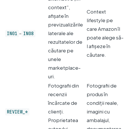
context”,
Context
afișate în
lifestyle pe
previzualizările
care Amazon îl
–
laterale ale
IN01
IN08
poate alege să-
rezultatelor de
l afișeze în
căutare pe
căutare.
unele
marketplace-
uri.
Fotografii din
Fotografii de
recenzii
produs în
încărcate de
condiții reale,
clienți.
imagini cu
REVIEW_*
Proprietatea
ambalajul,
autorului
documentarea