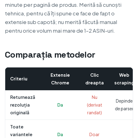
minute per pagină de produs. Merită să cunoști
tehnica, pentru că îți spune ce face de fapt o
extensie sub capotă; nu merită făcută manual
pentru orice volum mai mare de 1–2 ASIN-uri.
Comparația metodelor
Extensie
Clic
Web
Criteriu
Chrome
dreapta
scraping
Returnează
Nu
Depinde
rezoluția
Da
(derivat
de parser
originală
randat)
Toate
variantele
Da
Doar