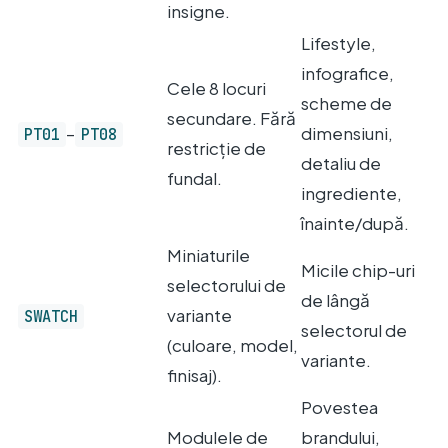
insigne.
Lifestyle,
infografice,
Cele 8 locuri
scheme de
secundare. Fără
–
dimensiuni,
PT01
PT08
restricție de
detaliu de
fundal.
ingrediente,
înainte/după.
Miniaturile
Micile chip-uri
selectorului de
de lângă
variante
SWATCH
selectorul de
(culoare, model,
variante.
finisaj).
Povestea
Modulele de
brandului,