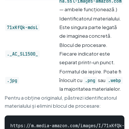
na.ssl-images-amazon.com
— ambele funcționează.)
Identificatorul materialului.
Este singura parte legată
71xKfQk-mdsL
de imaginea concretă.
Blocul de procesare.
Fiecare indicator este
._AC_SL1500_
separat printr-un punct.
Formatul de ieșire. Poate fi
înlocuit cu
sau
.jpg
.png
.webp
la majoritatea materialelor.
Pentru a obține originalul, păstrezi identificatorul
materialului și elimini blocul de procesare: