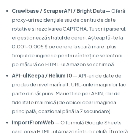
Crawlbase / ScraperAPI / Bright Data
— Oferă
proxy-uri rezidențiale sau de centru de date
rotative și rezolvarea CAPTCHA. Tu scrii parserul;
ei gestionează stratul de cereri. Așteaptă-te la
0,001–0,005 $ pe cerere la scară mare, plus
timpul de inginerie pentru a întreține selectorii
pe măsură ce HTML-ul Amazon se schimbă.
API-ul Keepa / Helium 10
— API-uri de date de
produs de nivel mai înalt. URL-urile imaginilor fac
parte din răspuns. Mai ieftine per ASIN, dar de
fidelitate mai mică (de obicei doar imaginea
principală, ocazional până la 7 secundare).
ImportFromWeb
— O formulă Google Sheets
care preia HTML-ul Amazon într-o celulă. Îți oferă