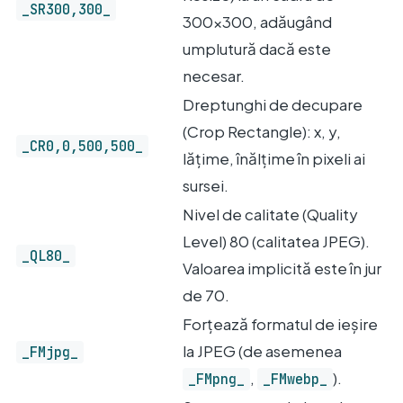
_SR300,300_
300×300, adăugând
umplutură dacă este
necesar.
Dreptunghi de decupare
(Crop Rectangle): x, y,
_CR0,0,500,500_
lățime, înălțime în pixeli ai
sursei.
Nivel de calitate (Quality
Level) 80 (calitatea JPEG).
_QL80_
Valoarea implicită este în jur
de 70.
Forțează formatul de ieșire
la JPEG (de asemenea
_FMjpg_
,
).
_FMpng_
_FMwebp_