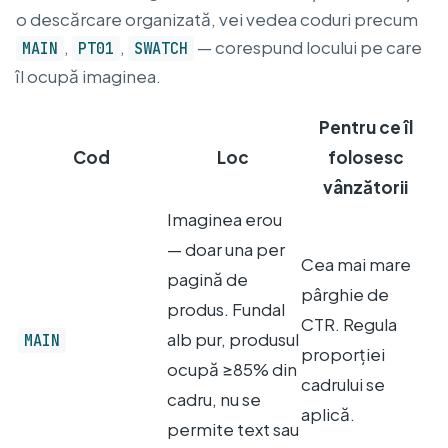
o descărcare organizată, vei vedea coduri precum
,
,
— corespund locului pe care
MAIN
PT01
SWATCH
îl ocupă imaginea.
Pentru ce îl
Cod
Loc
folosesc
vânzătorii
Imaginea erou
— doar una per
Cea mai mare
pagină de
pârghie de
produs. Fundal
CTR. Regula
alb pur, produsul
MAIN
proporției
ocupă ≥85% din
cadrului se
cadru, nu se
aplică.
permite text sau