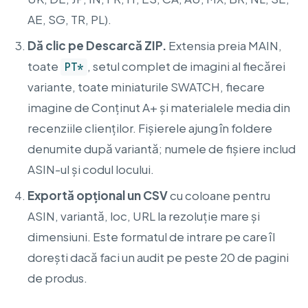
AE, SG, TR, PL).
Dă clic pe Descarcă ZIP.
Extensia preia MAIN,
toate
, setul complet de imagini al fiecărei
PT*
variante, toate miniaturile SWATCH, fiecare
imagine de Conținut A+ și materialele media din
recenziile clienților. Fișierele ajung în foldere
denumite după variantă; numele de fișiere includ
ASIN-ul și codul locului.
Exportă opțional un CSV
cu coloane pentru
ASIN, variantă, loc, URL la rezoluție mare și
dimensiuni. Este formatul de intrare pe care îl
dorești dacă faci un audit pe peste 20 de pagini
de produs.