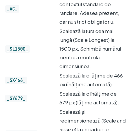
contextul standard de
_AC_
randare. Adesea prezent,
dar nu strict obligatoriu.
Scalează latura cea mai
lungă (Scale Longest) la
1500 px. Schimbă numărul
_SL1500_
pentru a controla
dimensiunea.
Scalează la o lățime de 466
_SX466_
px (înălțime automată).
Scalează la o înălțime de
_SY679_
679 px (lățime automată).
Scalează și
redimensionează (Scale and
Resize) la un cadru de