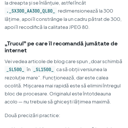
la dreapta și se înlănțuie, astfel încât
redimensionează la 300
._SX300_AA300_QL80_
lățime, apoi îl constrânge la un cadru pătrat de 300,
apoi îl recodifică la calitatea JPEG 80.
„Trucul” pe care îl recomandă jumătate de
internet
Vei vedea articole de blog care spun „doar schimbă
în
ca să obții versiunea la
_SL500_
_SL1500_
rezoluție mare”. Funcționează, dar este calea
ocolită. Mișcarea mai rapidă este să elimini întregul
bloc de procesare. Originalul este întotdeauna
acolo — nu trebuie să ghicești lățimea maximă.
Două precizări practice: