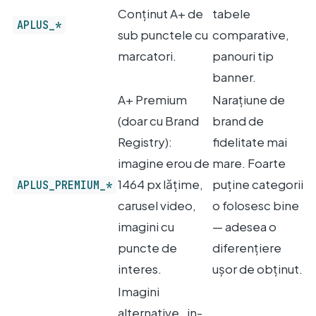
Conținut A+ de
tabele
APLUS_*
sub punctele cu
comparative,
marcatori.
panouri tip
banner.
A+ Premium
Narațiune de
(doar cu Brand
brand de
Registry):
fidelitate mai
imagine erou de
mare. Foarte
1464 px lățime,
puține categorii
APLUS_PREMIUM_*
carusel video,
o folosesc bine
imagini cu
— adesea o
puncte de
diferențiere
interes.
ușor de obținut.
Imagini
alternative „in-