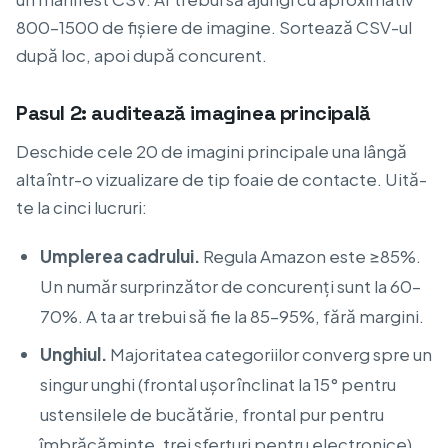
800–1500 de fișiere de imagine. Sortează CSV-ul
după loc, apoi după concurent.
Pasul 2: auditează imaginea principală
Deschide cele 20 de imagini principale una lângă
alta într-o vizualizare de tip foaie de contacte. Uită-
te la cinci lucruri:
Umplerea cadrului.
Regula Amazon este ≥85%.
Un număr surprinzător de concurenți sunt la 60–
70%. A ta ar trebui să fie la 85–95%, fără margini.
Unghiul.
Majoritatea categoriilor converg spre un
singur unghi (frontal ușor înclinat la 15° pentru
ustensilele de bucătărie, frontal pur pentru
îmbrăcăminte, trei sferturi pentru electronice).