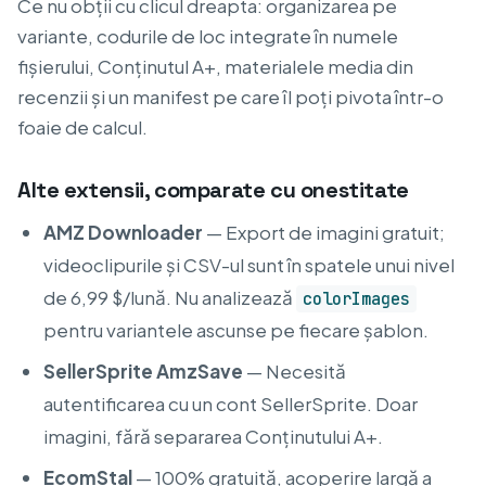
Ce nu obții cu clicul dreapta: organizarea pe
variante, codurile de loc integrate în numele
fișierului, Conținutul A+, materialele media din
recenzii și un manifest pe care îl poți pivota într-o
foaie de calcul.
Alte extensii, comparate cu onestitate
AMZ Downloader
— Export de imagini gratuit;
videoclipurile și CSV-ul sunt în spatele unui nivel
de 6,99 $/lună. Nu analizează
colorImages
pentru variantele ascunse pe fiecare șablon.
SellerSprite AmzSave
— Necesită
autentificarea cu un cont SellerSprite. Doar
imagini, fără separarea Conținutului A+.
EcomStal
— 100% gratuită, acoperire largă a