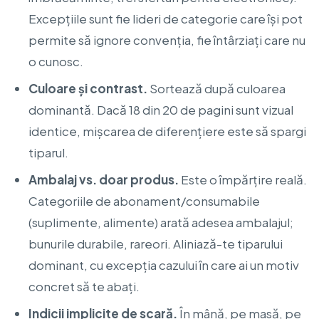
Excepțiile sunt fie lideri de categorie care își pot
permite să ignore convenția, fie întârziați care nu
o cunosc.
Culoare și contrast.
Sortează după culoarea
dominantă. Dacă 18 din 20 de pagini sunt vizual
identice, mișcarea de diferențiere este să spargi
tiparul.
Ambalaj vs. doar produs.
Este o împărțire reală.
Categoriile de abonament/consumabile
(suplimente, alimente) arată adesea ambalajul;
bunurile durabile, rareori. Aliniază-te tiparului
dominant, cu excepția cazului în care ai un motiv
concret să te abați.
Indicii implicite de scară.
În mână, pe masă, pe