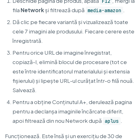
Deschide pagina de produs, apasă
, mergi la
F12
fila
Network
și filtrează după
.
media-amazon
Dă clic pe fiecare variantă și vizualizează toate
cele 7 imagini ale produsului. Fiecare cerere este
înregistrată.
Pentru orice URL de imagine înregistrat,
copiază-l, elimină blocul de procesare (tot ce
este între identificatorul materialului și extensia
fișierului) și lipește URL-ul curățat într-o filă nouă.
Salvează.
Pentru a obține Conținutul A+, derulează pagina
pentru a declanșa imaginile încărcate diferit,
apoi filtrează din nou Network după
.
aplus
Funcționează. Este însă și un exercițiu de 30 de