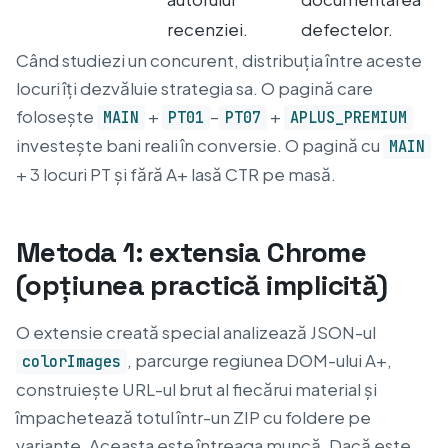
recenziei.
defectelor.
Când studiezi un concurent, distribuția între aceste
locuri îți dezvăluie strategia sa. O pagină care
folosește
+
–
+
MAIN
PT01
PT07
APLUS_PREMIUM
investește bani reali în conversie. O pagină cu
MAIN
+ 3 locuri PT și fără A+ lasă CTR pe masă.
Metoda 1: extensia Chrome
(opțiunea practică implicită)
O extensie creată special analizează JSON-ul
, parcurge regiunea DOM-ului A+,
colorImages
construiește URL-ul brut al fiecărui material și
împachetează totul într-un ZIP cu foldere pe
variante. Aceasta este întreaga muncă. Dacă este