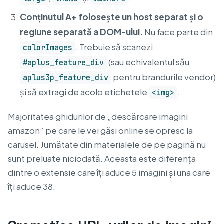
Conținutul A+ folosește un host separat și o
regiune separată a DOM-ului.
Nu face parte din
. Trebuie să scanezi
colorImages
(sau echivalentul său
#aplus_feature_div
pentru brandurile vendor)
aplus3p_feature_div
și să extragi de acolo etichetele
.
<img>
Majoritatea ghidurilor de „descărcare imagini
amazon” pe care le vei găsi online se opresc la
carusel. Jumătate din materialele de pe pagină nu
sunt preluate niciodată. Aceasta este diferența
dintre o extensie care îți aduce 5 imagini și una care
îți aduce 38.