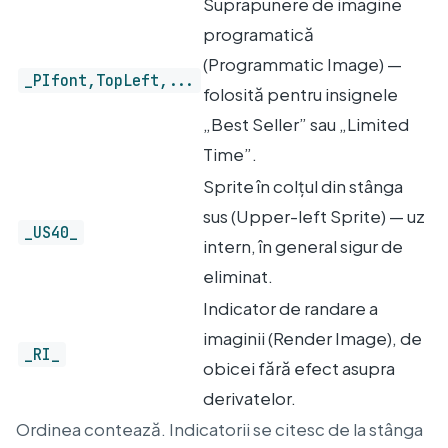
Suprapunere de imagine
programatică
(Programmatic Image) —
_PIfont,TopLeft,...
folosită pentru insignele
„Best Seller” sau „Limited
Time”.
Sprite în colțul din stânga
sus (Upper-left Sprite) — uz
_US40_
intern, în general sigur de
eliminat.
Indicator de randare a
imaginii (Render Image), de
_RI_
obicei fără efect asupra
derivatelor.
Ordinea contează. Indicatorii se citesc de la stânga