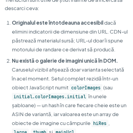
descarci ceva:
Originalul este întotdeauna accesibil
dacă
elimini indicatorii de dimensiune din URL. CDN-ul
păstrează materialul sursă; URL-ul doar îi spune
motorului de randare ce derivat să producă.
Nu există o galerie de imagini unică în DOM.
Caruselul vizibil afișează doar varianta selectată
în acel moment. Setul complet rezidă într-un
obiect JavaScript numit
(sau
colorImages
în unele
initial.colorImages.initial
șabloane) — un hash în care fiecare cheie este un
ASIN de variantă, iar valoarea este un array de
obiecte de imagine cu câmpurile
,
hiRes
,
și
.
large
thumb
mainUrl