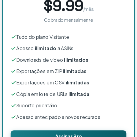
$9.99
/mês
Cobrado mensalmente
Tudo do plano Visitante
Acesso
ilimitado
a ASINs
Downloads de vídeo
ilimitados
Exportações em ZIP
ilimitadas
Exportações em CSV
ilimitadas
Cópia em lote de URLs
ilimitada
Suporte prioritário
Acesso antecipado a novos recursos
Assinar Pro