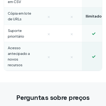
em CSV
Cópia em lote
×
×
Ilimitado
de URLs
Suporte
×
×
✓
prioritário
Acesso
antecipado a
×
×
✓
novos
recursos
Perguntas sobre preços