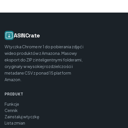
ASINCrate
Wtyczka Chrome nr 1 do pobierania zdjęć i
wideo produktów z Amazona. Masowy
eksport do ZIP z inteligentnymi folderami,
oryginały w wysokiej rozdzielczości i
metadane CSV z ponad 15 platform
Amazon.
PRODUKT
Funkcje
Cennik
Zainstaluj wtyczkę
Lista zmian