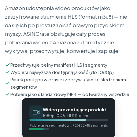
Amazon udostępnia wideo produktów jako
zaszyfrowane strumienie HLS (format m3u8) — nie
da się ich po prostu zapisać prawym przyciskiem
myszy. ASINCrate obsługuje cały proces
pobierania wideo z Amazona automatycznie:
wykrywa, przechwytuje, konwertuje i zapisuje.
Przechwytuje pełny manifest HLS i segmenty
Wybiera najwyższą dostępną jakość (do 1080p)
Pasek postępu w czasie rzeczywistym ze śledzeniem
segmentów
Pobiera jako standardowy MP4 — odtwarzany wszędzie
Wideo prezentujące produkt
1080p · 0:45 · HLS Stream
Pobieranie segmentów... 72%
32/45 segments