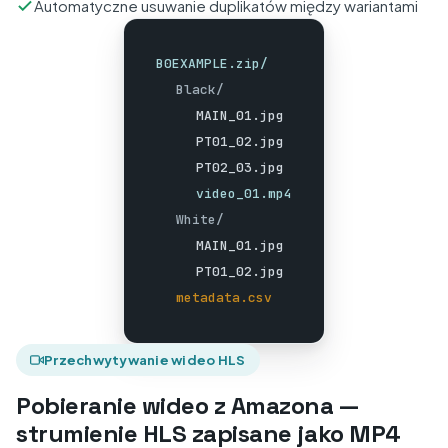
Automatyczne usuwanie duplikatów między wariantami
B0EXAMPLE.zip/
Black/
MAIN_01.jpg
PT01_02.jpg
PT02_03.jpg
video_01.mp4
White/
MAIN_01.jpg
PT01_02.jpg
metadata.csv
Przechwytywanie wideo HLS
Pobieranie wideo z Amazona —
strumienie HLS zapisane jako MP4