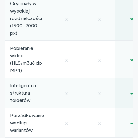
Oryginały w
wysokiej
×
×
✓
rozdzielczości
(1500–2000
px)
Pobieranie
wideo
×
×
✓
(HLS/m3u8 do
MP4)
Inteligentna
×
×
✓
struktura
folderów
Porządkowanie
×
×
✓
według
wariantów