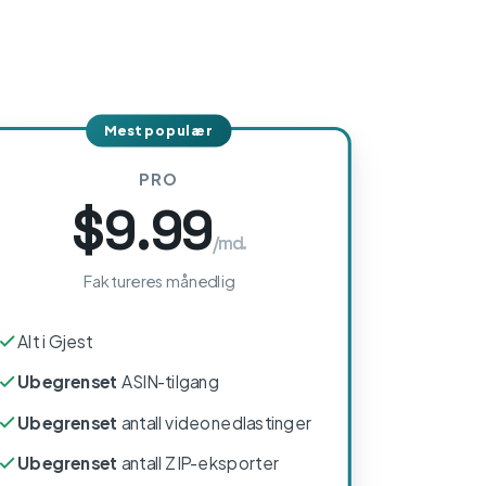
Mest populær
PRO
$9.99
/md.
Faktureres månedlig
Alt i Gjest
Ubegrenset
ASIN-tilgang
Ubegrenset
antall videonedlastinger
Ubegrenset
antall ZIP-eksporter