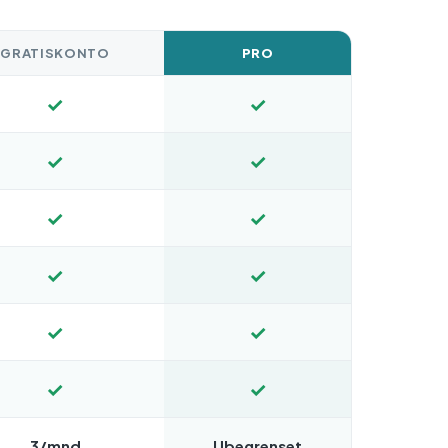
GRATISKONTO
PRO
✓
✓
✓
✓
✓
✓
✓
✓
✓
✓
✓
✓
3/mnd
Ubegrenset