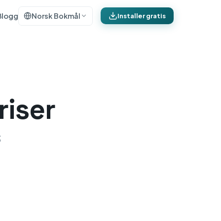
Blogg
Norsk Bokmål
Installer gratis
riser
3