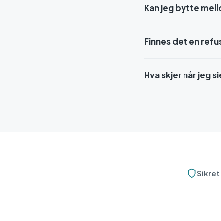
Kan jeg bytte mell
Finnes det en ref
Hva skjer når jeg s
Sikret