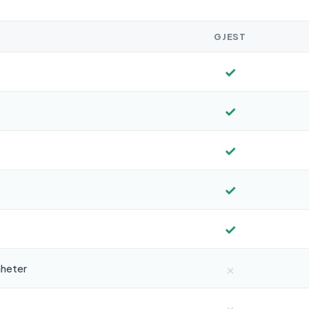
GJEST
✓
✓
✓
✓
✓
×
nheter
×