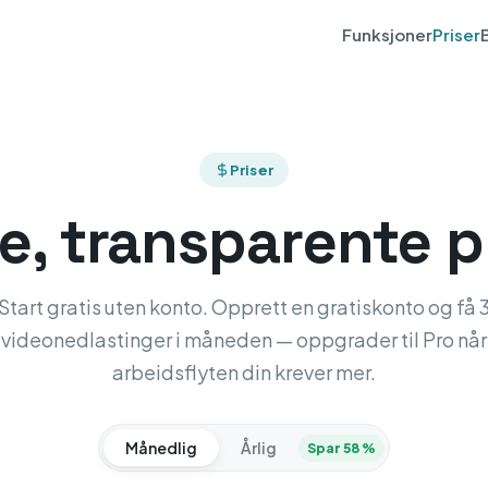
Funksjoner
Priser
Priser
e, transparente p
Start gratis uten konto. Opprett en gratiskonto og få 
videonedlastinger i måneden — oppgrader til Pro når
arbeidsflyten din krever mer.
Månedlig
Årlig
Spar 58 %