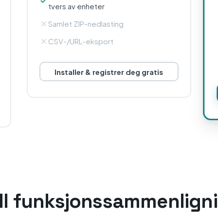
tvers av enheter
Samlet ZIP-nedlasting
CSV-/URL-eksport
Installer & registrer deg gratis
ll funksjonssammenlign