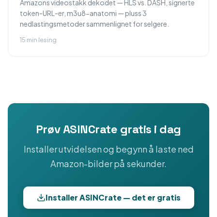
Amazons videostakk dekodet — HLS vs. DASH, signerte
token-URL-er, m3u8-anatomi — pluss 3
nedlastingsmetoder sammenlignet for selgere.
15 min lesing
Prøv ASINCrate gratis i dag
Installer utvidelsen og begynn å laste ned
Amazon-bilder på sekunder.
Installer ASINCrate — det er gratis