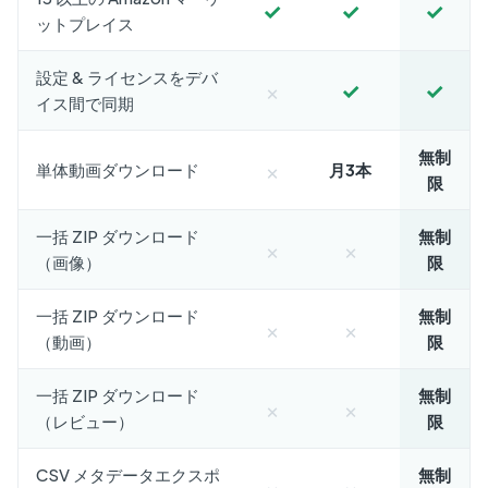
✓
✓
✓
ットプレイス
設定 & ライセンスをデバ
×
✓
✓
イス間で同期
無制
×
単体動画ダウンロード
月3本
限
一括 ZIP ダウンロード
無制
×
×
（画像）
限
一括 ZIP ダウンロード
無制
×
×
（動画）
限
一括 ZIP ダウンロード
無制
×
×
（レビュー）
限
CSV メタデータエクスポ
無制
×
×