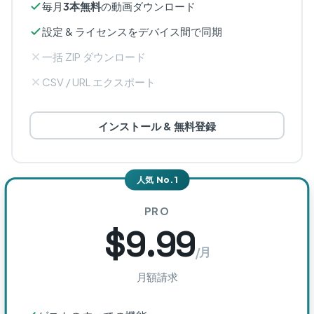
毎月
3本無料
の動画ダウンロード
設定 & ライセンスをデバイス間で同期
一括 ZIP ダウンロード
CSV / URL エクスポート
インストール & 無料登録
人気 No.1
PRO
$9.99
/月
月額請求