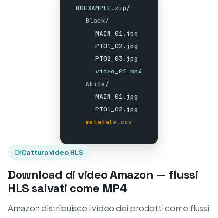
B0EXAMPLE.zip/
Black/
MAIN_01.jpg
PT01_02.jpg
PT02_03.jpg
video_01.mp4
White/
MAIN_01.jpg
PT01_02.jpg
metadata.csv
Cattura video HLS
Download di video Amazon — flussi
HLS salvati come MP4
Amazon distribuisce i video dei prodotti come flussi