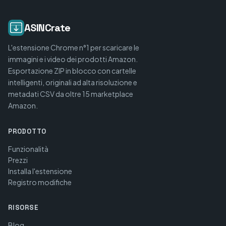
ASINCrate
L'estensione Chrome n°1 per scaricare le
immagini e i video dei prodotti Amazon.
Esportazione ZIP in blocco con cartelle
intelligenti, originali ad alta risoluzione e
metadati CSV da oltre 15 marketplace
Amazon.
PRODOTTO
Funzionalità
Prezzi
Installa l'estensione
Registro modifiche
RISORSE
Blog