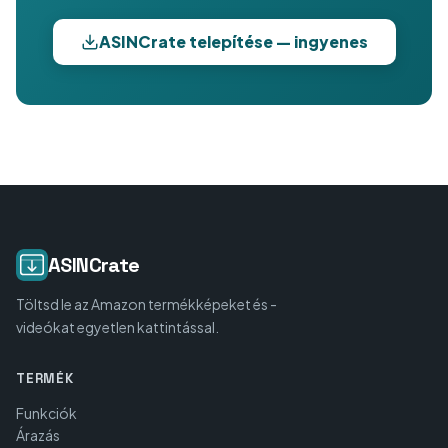
ASINCrate telepítése — ingyenes
ASINCrate
Töltsd le az Amazon termékképeket és -
videókat egyetlen kattintással.
TERMÉK
Funkciók
Árazás