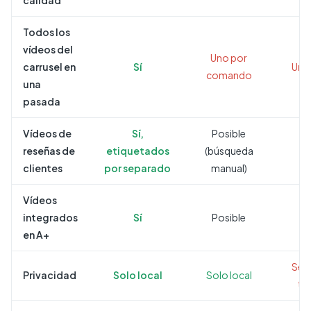
calidad
Todos los
vídeos del
Uno por
carrusel en
Sí
Uno 
comando
una
pasada
Vídeos de
Sí,
Posible
reseñas de
etiquetados
(búsqueda
clientes
por separado
manual)
Vídeos
integrados
Sí
Posible
en A+
Serv
Privacidad
Solo local
Solo local
te