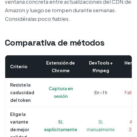
ventana concreta entre actualizaciones del CDN de
Amazon y luego se rompen durante semanas.
Considéralas poco fiables.
Comparativa de métodos
Extensión de
DevTools +
Herr
Criterio
Chrome
ffmpeg
en
Resiste la
Captura en
caducidad
En ~1 h
Falla
sesión
del token
Elige la
variante
Sí,
Sí,
A 
de mejor
explícitamente
manualmente
360