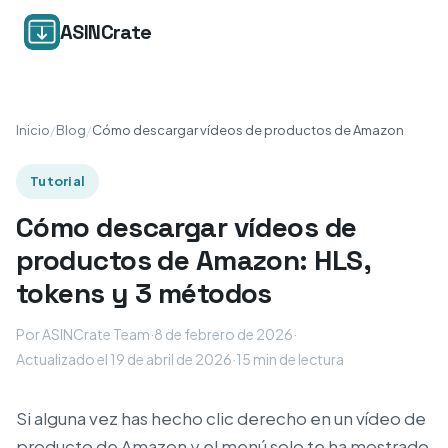
ASINCrate
Inicio
/
Blog
/
Cómo descargar vídeos de productos de Amazon
Tutorial
Cómo descargar vídeos de
productos de Amazon: HLS,
tokens y 3 métodos
Por ASINCrate Team
·
8 de febrero de 2026
·
Actualizado el 19 de abril de 2026
·
15 min de lectura
Si alguna vez has hecho clic derecho en un vídeo de
producto de Amazon y el menú solo te ha mostrado