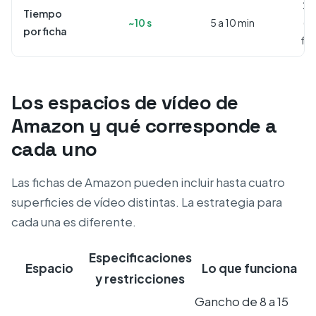
2 a
Tiempo
~10 s
5 a 10 min
(c
por ficha
fun
Los espacios de vídeo de
Amazon y qué corresponde a
cada uno
Las fichas de Amazon pueden incluir hasta cuatro
superficies de vídeo distintas. La estrategia para
cada una es diferente.
Especificaciones
Espacio
Lo que funciona
y restricciones
Gancho de 8 a 15