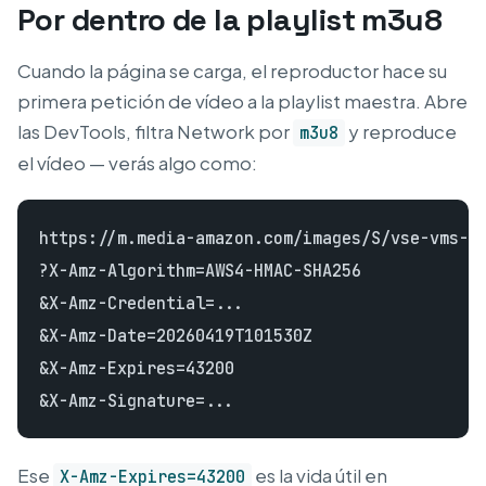
Por dentro de la playlist m3u8
Cuando la página se carga, el reproductor hace su
primera petición de vídeo a la playlist maestra. Abre
las DevTools, filtra Network por
y reproduce
m3u8
el vídeo — verás algo como:
https://m.media-amazon.com/images/S/vse-vms-tr
?X-Amz-Algorithm=AWS4-HMAC-SHA256

&X-Amz-Credential=...

&X-Amz-Date=20260419T101530Z

&X-Amz-Expires=43200

Ese
es la vida útil en
X-Amz-Expires=43200