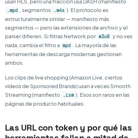
usan HLS, pero una fracción usa DASH (manifiesto
, segmentos
). El protocolo es
.mpd
.m4s
estructuralmente similar — manifiesto más
segmentos — pero las extensiones de archivo y el
parser difieren. Si filtras Network por
y no ves
m3u8
nada, cambia el filtro a
. La mayoría de las
mpd
herramientas de descarga modernas gestionan
ambos.
Los clips de live shopping (Amazon Live, ciertos
vídeos de Sponsored Brands) usan a veces Smooth
Streaming (manifiesto
). Esos son raros en las
.ism
páginas de producto habituales.
Las URL con token y por qué las
herramientas fallan a mitad de