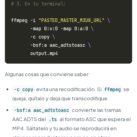
# 3. En tu terminal:
ffmpeg -i 
"PASTED_MASTER_M3U8_URL"
       -map 0:v:0 -map 0:a:0 
       -c copy 
       -bsf:a aac_adtstoasc 
Algunas cosas que conviene saber:
evita una recodificación. Si
se
-c copy
ffmpeg
queja, quítalo y deja que transcodifique.
convierte las tramas
-bsf:a aac_adtstoasc
AAC ADTS del
al formato ASC que espera el
.ts
MP4. Sáltatelo y tu audio se reproducirá en