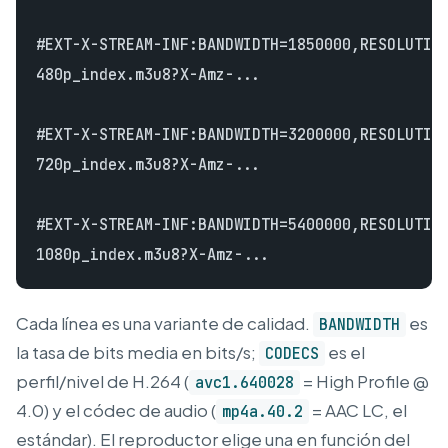
#EXT-X-STREAM-INF:BANDWIDTH=1850000,RESOLUTION
480p_index.m3u8?X-Amz-...

#EXT-X-STREAM-INF:BANDWIDTH=3200000,RESOLUTION
720p_index.m3u8?X-Amz-...

#EXT-X-STREAM-INF:BANDWIDTH=5400000,RESOLUTION
Cada línea es una variante de calidad.
es
BANDWIDTH
la tasa de bits media en bits/s;
es el
CODECS
perfil/nivel de H.264 (
= High Profile @
avc1.640028
4.0) y el códec de audio (
= AAC LC, el
mp4a.40.2
estándar). El reproductor elige una en función del