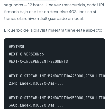
segundos — 12 horas. Una vez transcurrida, cada URL
firmada bajo ese token devuelve 403, incluso si
tienes el archivo m3u8 guardado en local.
El cuerpo de la playlist maestra tiene este aspecto:
#EXTM3U

#EXT-X-VERSION:6

#EXT-X-INDEPENDENT-SEGMENTS

#EXT-X-STREAM-INF:BANDWIDTH=425000,RESOLUTION=
234p_index.m3u8?X-Amz-...

#EXT-X-STREAM-INF:BANDWIDTH=950000,RESOLUTION=
360p_index.m3u8?X-Amz-...
