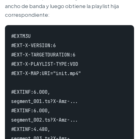
ancho de banda y luego obtiene la playlist hija
correspondiente:
#EXTM3U

#EXT-X-VERSION:6

#EXT-X-TARGETDURATION:6

#EXT-X-PLAYLIST-TYPE:VOD

#EXT-X-MAP:URI="init.mp4"

#EXTINF:6.000,

segment_001.ts?X-Amz-...

#EXTINF:6.000,

segment_002.ts?X-Amz-...

#EXTINF:4.480,

segment_003.ts?X-Amz-...
