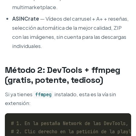
multimarketplace.
ASINCrate
— Vídeos del carrusel + A+ + reseñas,
selección automática de la mejor calidad, ZIP
con las imágenes, sin cuenta para las descargas
individuales.
Método 2: DevTools + ffmpeg
(gratis, potente, tedioso)
Si ya tienes
instalado, esta es la vía sin
ffmpeg
extensión:
# 1. En la pestaña Network de las DevTools, f
# 2. Clic derecho en la petición de la playli