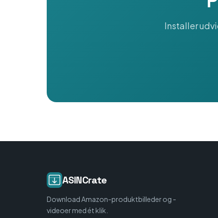
P
Installer ud
ASINCrate
Download Amazon-produktbilleder og -
videoer med ét klik.