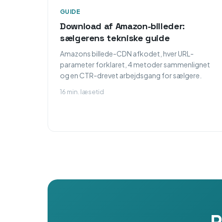
GUIDE
Download af Amazon-billeder:
sælgerens tekniske guide
Amazons billede-CDN afkodet, hver URL-
parameter forklaret, 4 metoder sammenlignet
og en CTR-drevet arbejdsgang for sælgere.
16 min. læsetid