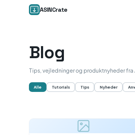
ASINCrate
Blog
Tips, vejledninger og produktnyheder fr
Alle
Tutorials
Tips
Nyheder
Anv