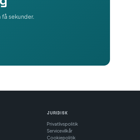
ag
 få sekunder.
JURIDISK
Privatlivspolitik
Servicevilkår
Cookiepolitik