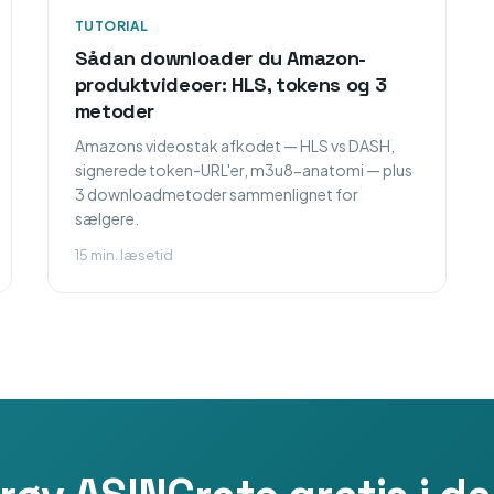
TUTORIAL
Sådan downloader du Amazon-
produktvideoer: HLS, tokens og 3
metoder
Amazons videostak afkodet — HLS vs DASH,
signerede token-URL'er, m3u8-anatomi — plus
3 downloadmetoder sammenlignet for
sælgere.
15 min. læsetid