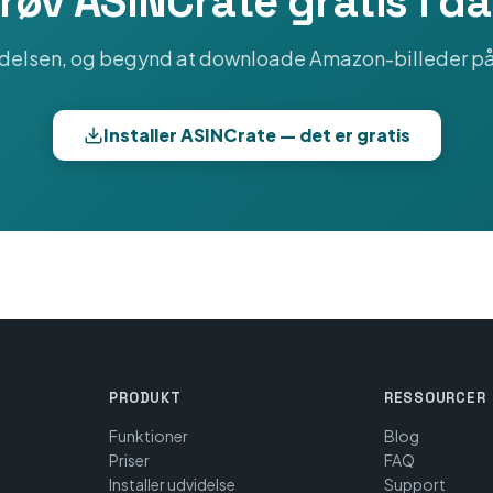
røv ASINCrate gratis i d
videlsen, og begynd at downloade Amazon-billeder på
Installer ASINCrate — det er gratis
PRODUKT
RESSOURCER
Funktioner
Blog
Priser
FAQ
Installer udvidelse
Support