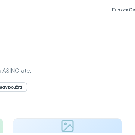
Funkce
Ce
u ASINCrate.
ady použití