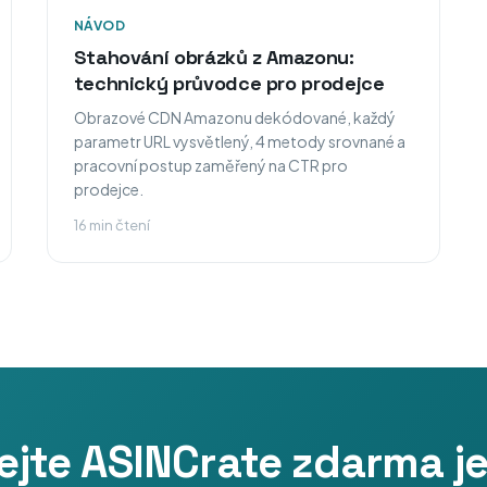
NÁVOD
Stahování obrázků z Amazonu:
technický průvodce pro prodejce
Obrazové CDN Amazonu dekódované, každý
parametr URL vysvětlený, 4 metody srovnané a
pracovní postup zaměřený na CTR pro
prodejce.
16 min čtení
jte ASINCrate zdarma j