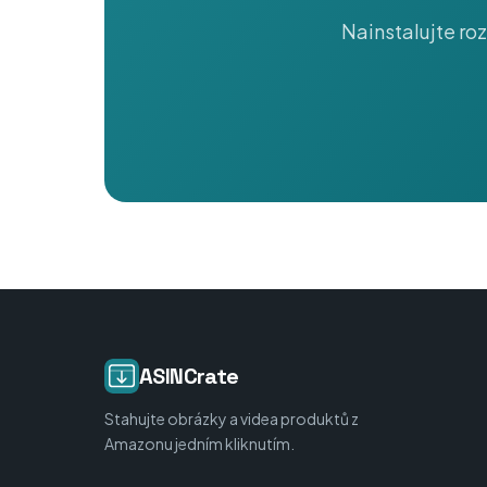
Nainstalujte ro
ASINCrate
Stahujte obrázky a videa produktů z
Amazonu jedním kliknutím.