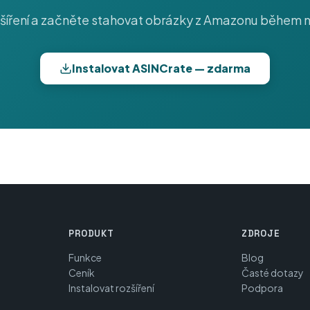
zšíření a začněte stahovat obrázky z Amazonu během 
Instalovat ASINCrate — zdarma
PRODUKT
ZDROJE
Funkce
Blog
Ceník
Časté dotazy
Instalovat rozšíření
Podpora