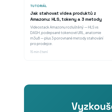
TUTORIÁL
Jak stahovat videa produktů z
Amazonu: HLS, tokeny a 3 metody
Videostack Amazonu rozluštěný — HLS vs
DASH, podepsané tokenové URL, anatomie
m3u8 — plus 3 porovnané metody stahování
pro prodejce.
15 min čtení
Vyzkouše